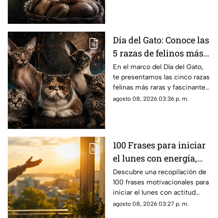
unos pesos
vender cemitas en Chachapa,
Puebla, tras sufrir un asalto.
Día del Gato: Conoce las
5 razas de felinos más
raras del mundo
En el marco del Día del Gato,
te presentamos las cinco razas
felinas más raras y fascinantes
del planeta por sus singulares
agosto 08, 2026 03:36 p. m.
características físicas.
100 Frases para iniciar
el lunes con energía,
motivación y éxito
Descubre una recopilación de
100 frases motivacionales para
iniciar el lunes con actitud
positiva, superar la rutina y
agosto 08, 2026 03:27 p. m.
enfocar tus metas semanales