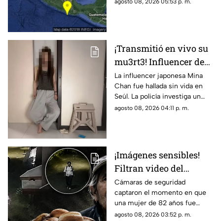
México hoy, con epicentro en
agosto 08, 2026 05:53 p. m.
Matías Romero, Oaxaca.
¡Transmitió en vivo su
mu3rt3! Influencer de
k-pop Mina Chan
La influencer japonesa Mina
Chan fue hallada sin vida en
estaba en su
Seúl. La policía investiga un
departamento de Seúl
posible suicidio tras una alerta
agosto 08, 2026 04:11 p. m.
emitida durante una
transmisión en vivo.
¡Imágenes sensibles!
Filtran video del
asesinato de abuelita
Cámaras de seguridad
captaron el momento en que
vendedora de cemitas
una mujer de 82 años fue
en Puebla: le robaron
asesinada al regresar de
agosto 08, 2026 03:52 p. m.