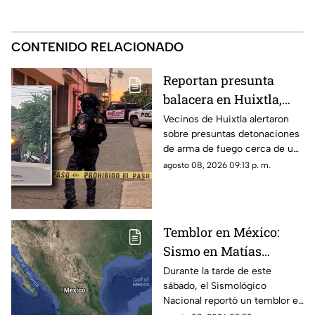
CONTENIDO RELACIONADO
Reportan presunta
balacera en Huixtla,
Chiapas: Vecinos
Vecinos de Huixtla alertaron
sobre presuntas detonaciones
alertan por
de arma de fuego cerca de una
detonaciones de fuego
bodega de café. Circulan
agosto 08, 2026 09:13 p. m.
imágenes en redes sociales;
autoridades no han
confirmado.
Temblor en México:
Sismo en Matías
Romero, Oaxaca, hoy 8
Durante la tarde de este
sábado, el Sismológico
de agosto de 2026
Nacional reportó un temblor en