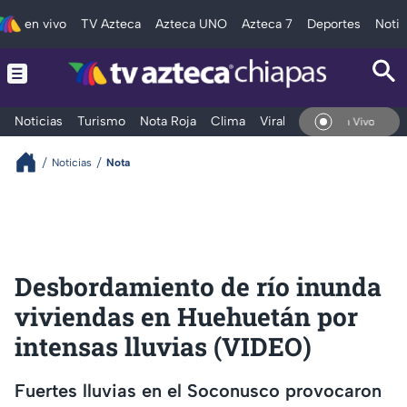
en vivo
TV Azteca
Azteca UNO
Azteca 7
Deportes
Notic
Noticias
Turismo
Nota Roja
Clima
Viral y Tendencia
Taba
En Vivo
Noticias
Nota
Desbordamiento de río inunda
viviendas en Huehuetán por
intensas lluvias (VIDEO)
Fuertes lluvias en el Soconusco provocaron