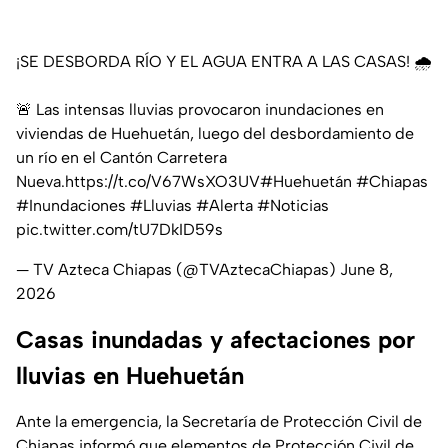
¡SE DESBORDA RÍO Y EL AGUA ENTRA A LAS CASAS! 🌧️
🚨 Las intensas lluvias provocaron inundaciones en
viviendas de Huehuetán, luego del desbordamiento de
un río en el Cantón Carretera
Nueva.
https://t.co/V67WsXO3UV
#Huehuetán
#Chiapas
#Inundaciones
#Lluvias
#Alerta
#Noticias
pic.twitter.com/tU7DkID59s
— TV Azteca Chiapas (@TVAztecaChiapas)
June 8,
2026
Casas inundadas y afectaciones por
lluvias en Huehuetán
Ante la emergencia, la Secretaría de Protección Civil de
Chiapas informó que elementos de Protección Civil de