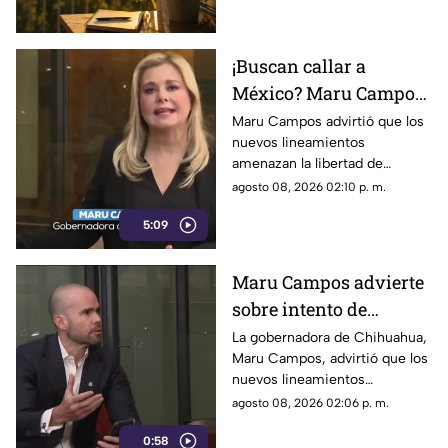
con éxito.
¡Buscan callar a
México? Maru Campos
rechaza regulaciones
Maru Campos advirtió que los
nuevos lineamientos
que amenazan la
amenazan la libertad de
libertad de expresión y
expresión al permitir al poder
agosto 08, 2026 02:10 p. m.
sancionan a la prensa
sancionar a la prensa y definir
5:09
qué es información u opinión.
Maru Campos advierte
sobre intento de
censura del Gobierno
La gobernadora de Chihuahua,
Maru Campos, advirtió que los
Federal bajo la nueva
nuevos lineamientos
ley que controla a los
impulsados por el Gobierno
agosto 08, 2026 02:06 p. m.
medios
Federal podrían derivar en
0:58
actos de censura e influir en la