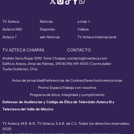
TV Azteca
Noticias
a más +
Azteca UNO
Deportes
Videos
Azteca 7
adn Noticias
TV Azteca Internacional
TV AZTECA CHIAPAS
CONTACTO
Andrés Serra Rojas 1090 Torre Chiapas,
contacto@tvazteca.com
Edificio Anexo, Amp las Palmas, 29040
961 691 4010 | Conmutador
Tuxtla Gutiérrez, Chis.
Aviso de privacidad
Preferencias de Cookies
Derechos
Inversionistas
Promo Espacio
Trabaja con nosotros
Programa de ética, integridad y cumplimiento
Defensor de Audiencias y Código de Ética de Televisión Azteca III y
Televisora del Valle de México
TV Azteca, M.R. & ©, TV Azteca, S.A.B. de C.V. Todos los derechos reservados,
2025.