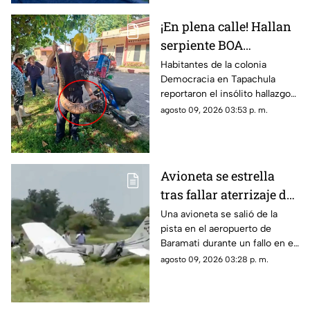
¡En plena calle! Hallan
serpiente BOA
constrictor en
Habitantes de la colonia
Democracia en Tapachula
Tapachula, Chiapas
reportaron el insólito hallazgo
de una boa de gran tamaño en
agosto 09, 2026 03:53 p. m.
plena zona urbana. Conoce lo
sucedido._
Avioneta se estrella
tras fallar aterrizaje de
emergencia en India
Una avioneta se salió de la
pista en el aeropuerto de
(VIDEOS)
Baramati durante un fallo en el
aterrizaje, por lo que terminó
agosto 09, 2026 03:28 p. m.
estrellándose. Conoce los
detalles.