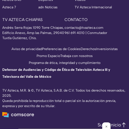
Azteca 7
adn Noticias
TV Azteca Internacional
TV AZTECA CHIAPAS
CONTACTO
Andrés Serra Rojas 1090 Torre Chiapas,
contacto@tvazteca.com
Edificio Anexo, Amp las Palmas, 29040
961 691 4010 | Conmutador
Tuxtla Gutiérrez, Chis.
Aviso de privacidad
Preferencias de Cookies
Derechos
Inversionistas
Promo Espacio
Trabaja con nosotros
Programa de ética, integridad y cumplimiento
Defensor de Audiencias y Código de Ética de Televisión Azteca III y
Televisora del Valle de México
TV Azteca, M.R. & ©, TV Azteca, S.A.B. de C.V. Todos los derechos reservados,
2025.
Queda prohibida la reproducción total o parcial sin la autorización previa,
expresa y por escrito de su titular.
Subir inicio