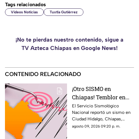
Tags relacionados
Videos Noticias
Tuxtla Gutiérrez
¡No te pierdas nuestro contenido, sigue a
TV Azteca Chiapas en Google News!
CONTENIDO RELACIONADO
¡Otro SISMO en
Chiapas! Temblor en
Ciudad Hidalgo HOY:
El Servicio Sismológico
Nacional reportó un sismo en
epicentro y magnitud
Ciudad Hidalgo, Chiapas,
siendo el segundo movimiento
agosto 09, 2026 09:20 p. m.
telúrico magnitud mayor a 4
registrado hoy, 9 de agosto.