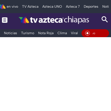
en vivo
TV Azteca
Azteca UNO
Azteca 7
Deportes
Notic
Noticias
Turismo
Nota Roja
Clima
Viral y Tendencia
Taba
En Vi