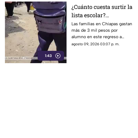
¿Cuánto cuesta surtir la
lista escolar?
Chiapanecos gastan
Las familias en Chiapas gastan
más de 3 mil pesos por
más de 3 mil pesos por
alumno en este regreso a
alumno
clases. Descubre cómo
agosto 09, 2026 03:07 p. m.
reciclan y sacrifican
1:43
vacaciones para amortiguar el
fuerte golpe.