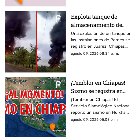
Explota tanque de
almacenamiento de
hidrocarburo de Pemex
Una explosión de un tanque en
las instalaciones de Pemex se
en Chiapas
registró en Juárez, Chiapas.
Entérate de los detalles y el
agosto 09, 2026 08:34 p. m.
saldo preliminar del siniestro
aquí.
¡Temblor en Chiapas!
Sismo se registra en
Huixtla HOY: epicentro
¡Temblor en Chiapas! El
Servicio Sismológico Nacional
y magnitud
reportó un sismo en Huixtla,
Chiapas. Aquí te contamos
agosto 09, 2026 05:03 p. m.
todos los detalles del
movimiento telúrico.