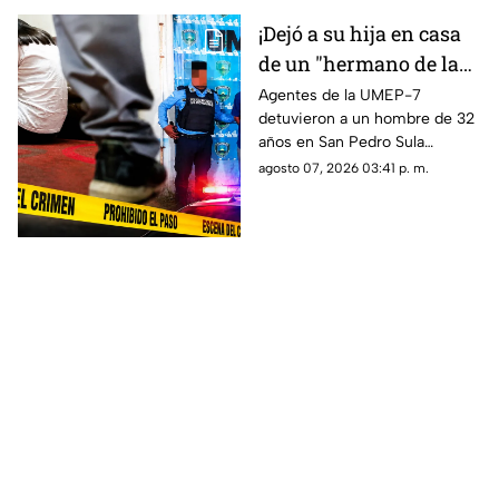
¡Dejó a su hija en casa
de un "hermano de la
iglesia" para jugar con
Agentes de la UMEP-7
detuvieron a un hombre de 32
otros niños y la niña
años en San Pedro Sula
terminó 4bus4d4
acusado de agredir
agosto 07, 2026 03:41 p. m.
sexualmente a una niña de 9
años. El sospechoso fue
remitido al Ministerio Público.