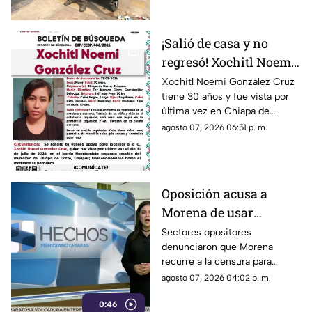
¡Salió de casa y no
regresó! Xochitl Noemi
desapareció en Chiapa
Xochitl Noemi González Cruz
tiene 30 años y fue vista por
de Corzo
última vez en Chiapa de
Corzo, Chiapas.
agosto 07, 2026 06:51 p. m.
Oposición acusa a
Morena de usar
censura para ocultar
Sectores opositores
denunciaron que Morena
seńalamientos de
recurre a la censura para
narcopolítica
imponer su versión oficial y
agosto 07, 2026 04:02 p. m.
desestimar señalamientos que
0:46
vinculan a la 4T con la