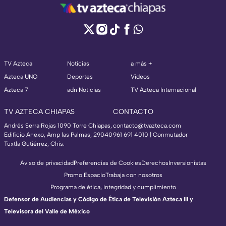
TV Azteca
Noticias
a más +
Azteca UNO
Deportes
Videos
Azteca 7
adn Noticias
TV Azteca Internacional
TV AZTECA CHIAPAS
CONTACTO
Andrés Serra Rojas 1090 Torre Chiapas,
contacto@tvazteca.com
Edificio Anexo, Amp las Palmas, 29040
961 691 4010 | Conmutador
Tuxtla Gutiérrez, Chis.
Aviso de privacidad
Preferencias de Cookies
Derechos
Inversionistas
Promo Espacio
Trabaja con nosotros
Programa de ética, integridad y cumplimiento
Defensor de Audiencias y Código de Ética de Televisión Azteca III y
Televisora del Valle de México