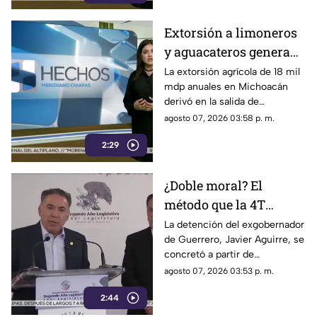
narcopolítica.
Extorsión a limoneros
y aguacateros genera
pérdidas de 18 mil mdp
La extorsión agrícola de 18 mil
mdp anuales en Michoacán
en Michoacán
derivó en la salida de
inspectores de EE. UU.,
agosto 07, 2026 03:58 p. m.
frenando la exportación de
2:29
aguacate y provocando
severas pérdidas.
¿Doble moral? El
método que la 4T
desacredita para Rocha
La detención del exgobernador
de Guerrero, Javier Aguirre, se
Moya y Enrique
concretó a partir de
Inzunza fue el que
declaraciones de testigos
agosto 07, 2026 03:53 p. m.
metió a la cárcel a
protegidos, figura legal
Javier Aguirre
2:44
cuestionada por la 4T.