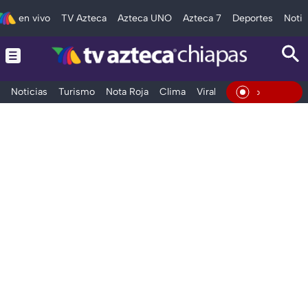
en vivo
TV Azteca
Azteca UNO
Azteca 7
Deportes
Notic
Noticias
Turismo
Nota Roja
Clima
Viral y Tendencia
Taba
En Vi