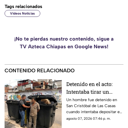
Tags relacionados
Videos Noticias
¡No te pierdas nuestro contenido, sigue a
TV Azteca Chiapas en Google News!
CONTENIDO RELACIONADO
Detenido en el acto:
Intentaba tirar un
becerro muerto en un
Un hombre fue detenido en
San Cristóbal de Las Casas
contenedor de basura
cuando intentaba depositar en
en SCLC
un contenedor un costal que
agosto 07, 2026 07:46 p. m.
contenía un becerro muerto.