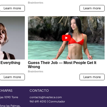
CHIAPAS
CONTACTO
jas 1090 Torre
contacto@tvazteca.com
961 691 4010 | Conmutador
 Amp las Palmas,