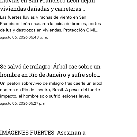
Lluvias en San Francisco León dejan
viviendas dañadas y carreteras
bloqueadas
Las fuertes lluvias y rachas de viento en San
Francisco León causaron la caída de árboles, cortes
de luz y destrozos en viviendas. Protección Civil
auxilio a la zona.
agosto 06, 2026 05:48 p. m.
Se salvó de milagro: Árbol cae sobre un
hombre en Río de Janeiro y sufre solo
heridas leves
Un peatón sobrevivió de milagro tras caerle un árbol
encima en Río de Janeiro, Brasil. A pesar del fuerte
impacto, el hombre solo sufrió lesiones leves.
agosto 06, 2026 05:27 p. m.
IMÁGENES FUERTES: Asesinan a