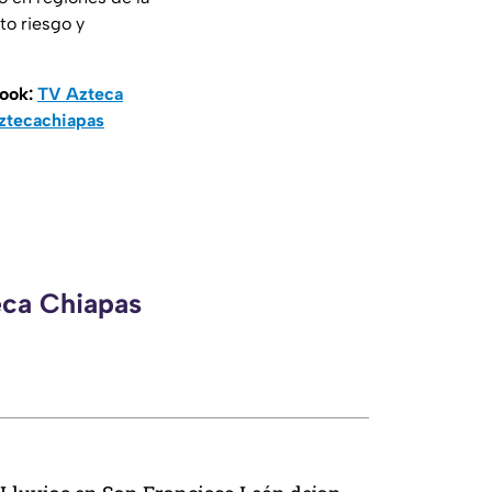
to riesgo y
book:
TV Azteca
ztecachiapas
eca Chiapas