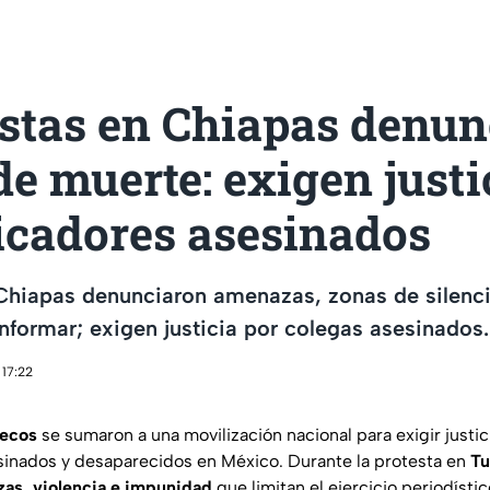
istas en Chiapas denu
de muerte: exigen justi
cadores asesinados
Chiapas denunciaron amenazas, zonas de silencio
informar; exigen justicia por colegas asesinados.
 17:22
necos
se sumaron a una movilización nacional para exigir justic
inados y desaparecidos en México. Durante la protesta en
Tu
as, violencia e impunidad
que limitan el ejercicio periodísti