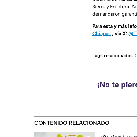
Sierra y Frontera. A
demandaron garantí
Para esta y más inf
Chiapas
, vía X:
@TV
Tags relacionados
¡No te pie
CONTENIDO RELACIONADO