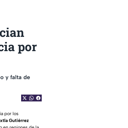
ncian
cia por
 y falta de
ia por los
xtla Gutiérrez
co en regiones de la