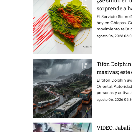
¿Se sintió en 
sorprende a h
Chiapas
El Servicio Sismol
hoy en Chiapas. Co
movimiento telúric
agosto 06, 2026 06:0
Tifón Dolphin
masivas; este 
trayectoria
El tifón Dolphin a
Oriental. Autorid
personas y activa 
llegada.
agosto 06, 2026 05:3
VIDEO: Jabalí 