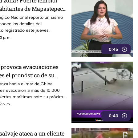
tu zona? Fuerte temblor
abitantes de Mapastepec,
ógico Nacional reportó un sismo
noce los detalles del
o registrado este jueves.
0 p. m.
0:45
 provoca evacuaciones
es el pronóstico de su
vanza hacia el mar de China
ades evacuaron a más de 10.000
alertas marítimas ante su próxima
9 p. m.
0:40
salvaje ataca a un cliente