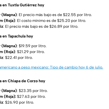
a en Tuxtla Gutiérrez hoy
r (Magna)
: El precio más bajo es de $22.55 por litro.
m (Roja)
: El costo mínimo es de $25.20 por litro.
iz
: El precio más bajo es de $26.89 por litro.
na en Tapachula hoy
r (Magna)
: $19.59 por litro.
m (Roja)
: $21.29 por litro.
iz
: $22.41 por litro.
americano a peso mexicano: Tipo de cambio hoy 6 de julio.
na en Chiapa de Corzo hoy
r (Magna)
: $23.35 por litro.
m (Roja):
$27.63 por litro.
iz
: $26.90 por litro.