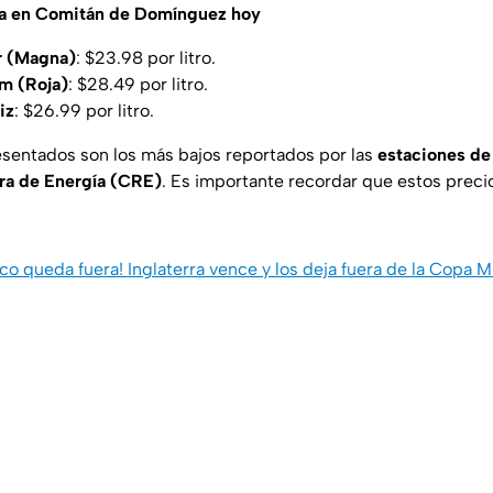
ina en Comitán de Domínguez hoy
r (Magna)
: $23.98 por litro.
m (Roja)
: $28.49 por litro.
iz
: $26.99 por litro.
esentados son los más bajos reportados por las
estaciones de
ra de Energía (CRE)
. Es importante recordar que estos prec
co queda fuera! Inglaterra vence y los deja fuera de la Copa M