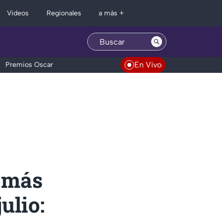
Regionales
Videos
a más +
En Vivo
Premios Oscar
 más
ulio: