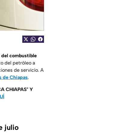
 del combustible
to del petróleo a
iones de servicio. A
s de Chiapas
.
A CHIAPAS" Y
UÍ
 julio