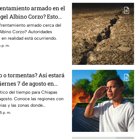
entamiento armado en el
gel Albino Corzo? Esto
toridades
nfrentamiento armado cerca del
Albino Corzo? Autoridades
 en realidad está ocurriendo.
 p. m.
o o tormentas? Así estará
viernes 7 de agosto en
tico del tiempo para Chiapas
agosto. Conoce las regiones con
vias y las zonas donde
biente caluroso.
5 p. m.