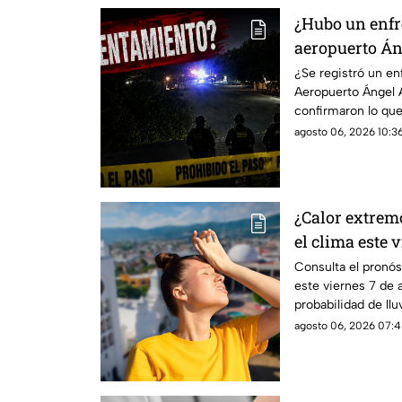
¿Hubo un enfr
aeropuerto Án
dijeron las au
¿Se registró un e
Aeropuerto Ángel 
confirmaron lo que
agosto 06, 2026 10:36
¿Calor extrem
el clima este 
Chiapas
Consulta el pronós
este viernes 7 de 
probabilidad de llu
predominará el am
agosto 06, 2026 07:4