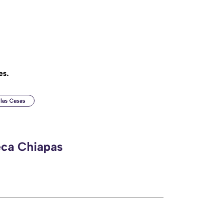
es.
 las Casas
eca Chiapas