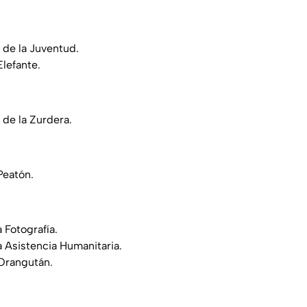
l de la Juventud.
Elefante.
 de la Zurdera.
Peatón.
 Fotografía.
a Asistencia Humanitaria.
 Orangután.