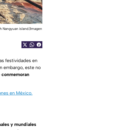
h Nangyuan island.|
Imagen
as festividades en
sin embargo, este no
se conmemoran
ones en México.
nales y mundiales