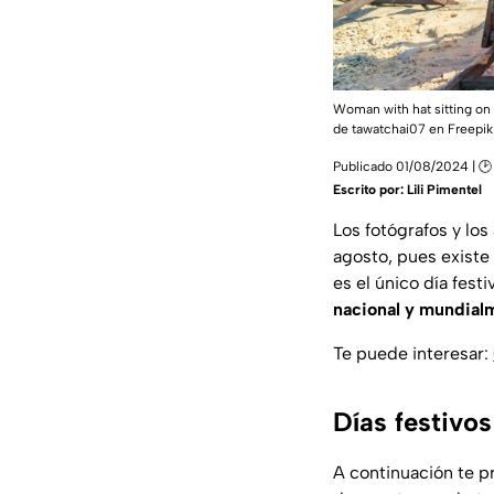
Woman with hat sitting on 
de tawatchai07
en Freepik
Publicado 01/08/2024 | 🕑
Escrito por:
Lili Pimentel
Los fotógrafos y lo
agosto, pues existe
es el único día fest
nacional y mundial
Te puede interesar:
Días festivo
A continuación te p