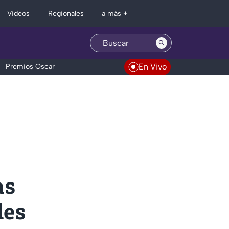
Regionales
Videos
a más +
En Vivo
Premios Oscar
as
les