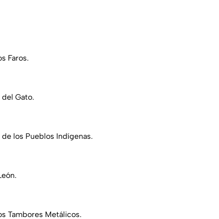
os Faros.
 del Gato.
l de los Pueblos Indígenas.
León.
os Tambores Metálicos.