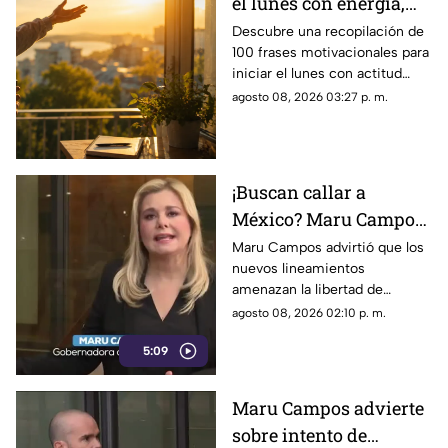
el lunes con energía,
motivación y éxito
Descubre una recopilación de
100 frases motivacionales para
iniciar el lunes con actitud
positiva, superar la rutina y
agosto 08, 2026 03:27 p. m.
enfocar tus metas semanales
con éxito.
¡Buscan callar a
México? Maru Campos
rechaza regulaciones
Maru Campos advirtió que los
nuevos lineamientos
que amenazan la
amenazan la libertad de
libertad de expresión y
expresión al permitir al poder
agosto 08, 2026 02:10 p. m.
sancionan a la prensa
sancionar a la prensa y definir
5:09
qué es información u opinión.
Maru Campos advierte
sobre intento de