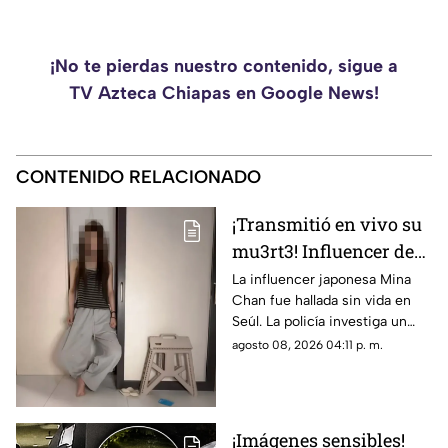
¡No te pierdas nuestro contenido, sigue a
TV Azteca Chiapas en Google News!
CONTENIDO RELACIONADO
¡Transmitió en vivo su
mu3rt3! Influencer de
k-pop Mina Chan
La influencer japonesa Mina
Chan fue hallada sin vida en
estaba en su
Seúl. La policía investiga un
departamento de Seúl
posible suicidio tras una alerta
agosto 08, 2026 04:11 p. m.
emitida durante una
transmisión en vivo.
¡Imágenes sensibles!