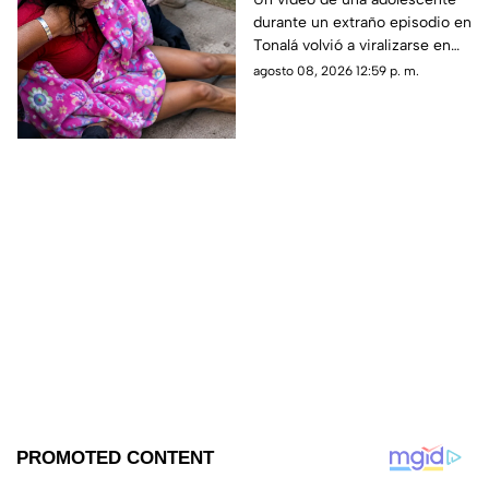
durante un extraño episodio en
auxiliarla ¿Qué es lo
Tonalá volvió a viralizarse en
que ocurrió?
TikTok, aunque las
agosto 08, 2026 12:59 p. m.
circunstancias del hecho
siguen sin aclararse.