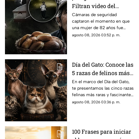
Filtran video del
asesinato de abuelita
Cámaras de seguridad
captaron el momento en que
vendedora de cemitas
una mujer de 82 años fue
en Puebla: le robaron
asesinada al regresar de
agosto 08, 2026 03:52 p. m.
unos pesos
vender cemitas en Chachapa,
Puebla, tras sufrir un asalto.
Día del Gato: Conoce las
5 razas de felinos más
raras del mundo
En el marco del Día del Gato,
te presentamos las cinco razas
felinas más raras y fascinantes
del planeta por sus singulares
agosto 08, 2026 03:36 p. m.
características físicas.
100 Frases para iniciar