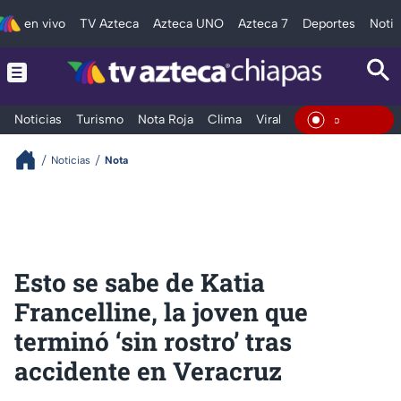
en vivo
TV Azteca
Azteca UNO
Azteca 7
Deportes
Notic
Noticias
Turismo
Nota Roja
Clima
Viral y Tendencia
Taba
En Vivo
Noticias
Nota
Esto se sabe de Katia
Francelline, la joven que
terminó ‘sin rostro’ tras
accidente en Veracruz