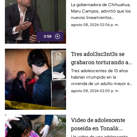
censura del Gobierno
La gobernadora de Chihuahua,
Maru Campos, advirtió que los
Federal bajo la nueva
nuevos lineamientos
ley que controla a los
impulsados por el Gobierno
agosto 08, 2026 02:06 p. m.
medios
Federal podrían derivar en
0:58
actos de censura e influir en la
libertad de expresión.
Tres adol3sc3nt3s se
grabaron torturando a
un adulto mayor en su
Tres adolescentes de 13 años
habrían irrumpido en la
propia casa en Rusia
vivienda de un adulto mayor en
Moscú y grabado la agresión.
agosto 08, 2026 02:00 p. m.
Dos ya fueron detenidos.
Video de adolescente
poseída en Tonalá:
bomberos llegaron
Un video de una adolescente