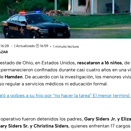
 16:28
| Actualizado 🕑 16:59
1 minuto lectura
ÁZAR
 estado de Ohio, en Estados Unidos,
rescataron a 16 niños
, de
permanecieron confinados durante casi cuatro años en una v
 de
Hamden
. De acuerdo con la investigación, los menores viv
so regular a servicios médicos ni educación formal.
 a golpes a su hijo por “no hacer la tarea” El menor terminó
operativo fueron detenidos los padres,
Gary Siders Jr. y Eliz
ary Siders Sr. y Christina Siders
, quienes enfrentan 17 cargo