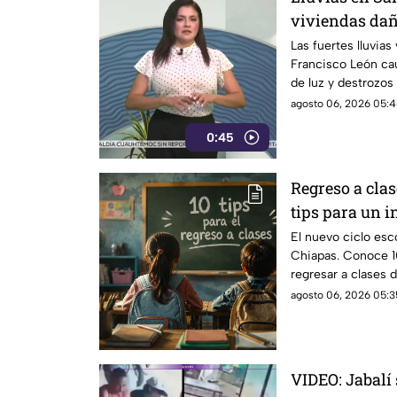
viviendas dañ
bloqueadas
Las fuertes lluvias
Francisco León cau
de luz y destrozos
auxilio a la zona.
agosto 06, 2026 05:4
0:45
Regreso a clas
tips para un in
exitoso
El nuevo ciclo esc
Chiapas. Conoce 1
regresar a clases 
agosto 06, 2026 05:3
VIDEO: Jabalí 