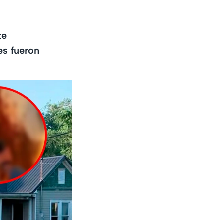
te
es fueron