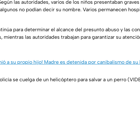
Según las autoridades, varios de los niños presentaban graves
o algunos no podían decir su nombre. Varios permanecen hosp
ntinúa para determinar el alcance del presunto abuso y las co
, mientras las autoridades trabajan para garantizar su atenci
ó a su propio hijo! Madre es detenida por canibalismo de su 
olicía se cuelga de un helicóptero para salvar a un perro (VI