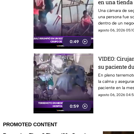
en una tienda 
Una cámara de se
una persona fue so
dentro de un negoc
agosto 06, 2026 05:10
0:49
VIDEO: Ciruja
su paciente d
sala de opera
En pleno terremot
la calma y asegura
paciente en la me
agosto 06, 2026 04:5
0:59