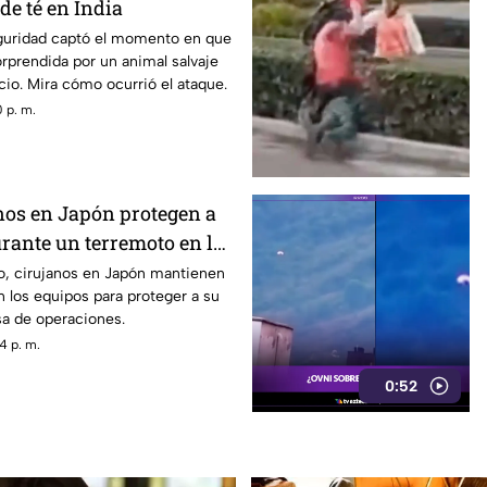
de té en India
guridad captó el momento en que
rprendida por un animal salvaje
io. Mira cómo ocurrió el ataque.
 p. m.
nos en Japón protegen a
urante un terremoto en la
ciones
o, cirujanos en Japón mantienen
n los equipos para proteger a su
sa de operaciones.
4 p. m.
0:52