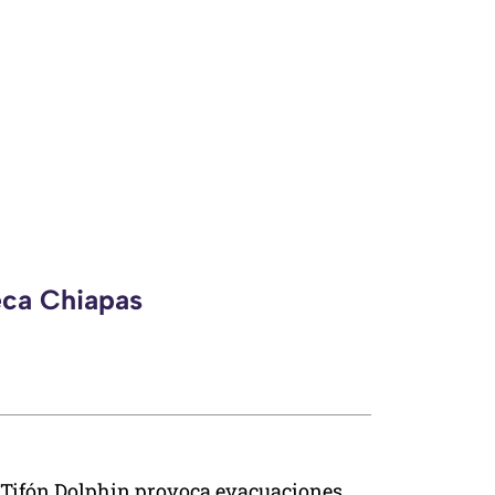
eca Chiapas
Tifón Dolphin provoca evacuaciones