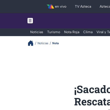
en vivo
TV Azteca
Aztec
Noticias
Turismo
Nota Roja
Clima
Viral y 
Noticias
Nota
¡Sacado
Rescata