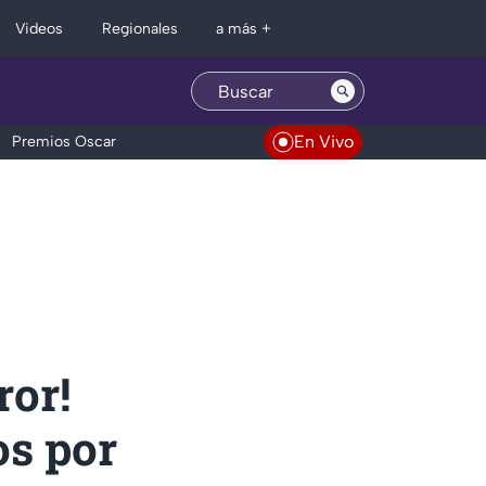
Regionales
Videos
a más +
En Vivo
Premios Oscar
ror!
os por