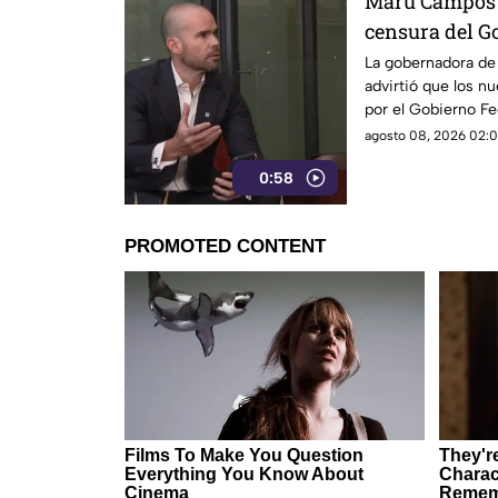
Maru Campos a
censura del Go
nueva ley que 
La gobernadora d
advirtió que los n
por el Gobierno Fe
censura e influir e
agosto 08, 2026 02:0
0:58