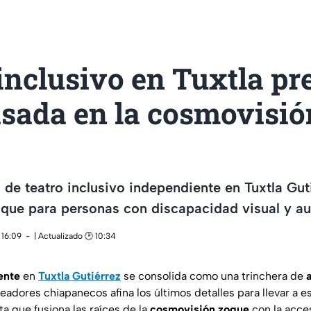
inclusivo en Tuxtla pr
asada en la cosmovisió
de teatro inclusivo independiente en Tuxtla Gut
que para personas con discapacidad visual y au
 16:09
| Actualizado 🕑 10:34
ente
en
Tuxtla Gutiérrez
se consolida como una trinchera de
eadores chiapanecos afina los últimos detalles para llevar a 
a que fusiona las raíces de la
cosmovisión zoque
con la acces