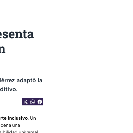
esenta
n
iérrez adaptó la
ditivo.
arte inclusivo
. Un
escena una
ibilidad universal.