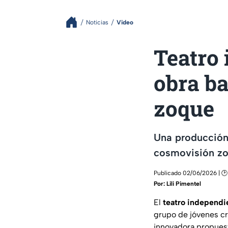
Noticias
Video
Teatro 
obra b
zoque
Una producción 
cosmovisión zo
Publicado 02/06/2026 | 🕑
Por:
Lili Pimentel
El
teatro independi
grupo de jóvenes cr
innovadora propuest