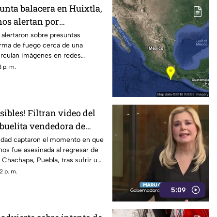
unta balacera en Huixtla,
nos alertan por
de fuego
 alertaron sobre presuntas
rma de fuego cerca de una
irculan imágenes en redes
des no han confirmado.
 p. m.
ibles! Filtran video del
abuelita vendedora de
ebla: le robaron unos
idad captaron el momento en que
os fue asesinada al regresar de
Chachapa, Puebla, tras sufrir un
2 p. m.
5:09