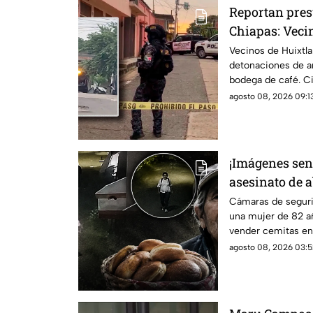
Reportan pres
Chiapas: Veci
detonaciones 
Vecinos de Huixtla
detonaciones de a
bodega de café. C
sociales; autorida
agosto 08, 2026 09:13
¡Imágenes sens
asesinato de 
cemitas en Pu
Cámaras de segur
una mujer de 82 añ
pesos
vender cemitas en 
asalto.
agosto 08, 2026 03:5