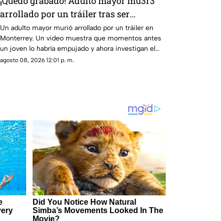
¡Quedó grabado! Adulto mayor mu3r3
arrollado por un tráiler tras ser
empujado en Monterrey
Un adulto mayor murió arrollado por un tráiler en
Monterrey. Un video muestra que momentos antes
un joven lo habría empujado y ahora investigan el
caso.
agosto 08, 2026 12:01 p. m.