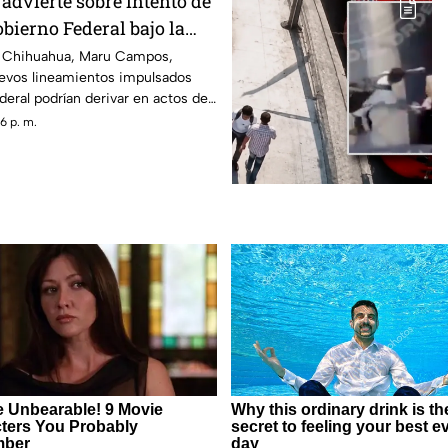
dvierte sobre intento de
bierno Federal bajo la
controla a los medios
e Chihuahua, Maru Campos,
uevos lineamientos impulsados
deral podrían derivar en actos de
n la libertad de expresión.
6 p. m.