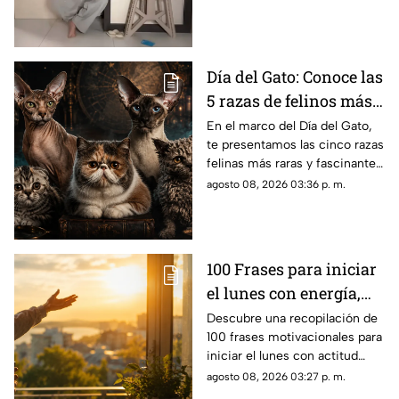
emitida durante una
transmisión en vivo.
Día del Gato: Conoce las
5 razas de felinos más
raras del mundo
En el marco del Día del Gato,
te presentamos las cinco razas
felinas más raras y fascinantes
del planeta por sus singulares
agosto 08, 2026 03:36 p. m.
características físicas.
100 Frases para iniciar
el lunes con energía,
motivación y éxito
Descubre una recopilación de
100 frases motivacionales para
iniciar el lunes con actitud
positiva, superar la rutina y
agosto 08, 2026 03:27 p. m.
enfocar tus metas semanales