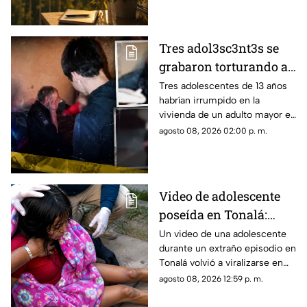
con éxito.
Tres adol3sc3nt3s se
grabaron torturando a
un adulto mayor en su
Tres adolescentes de 13 años
habrían irrumpido en la
propia casa en Rusia
vivienda de un adulto mayor en
Moscú y grabado la agresión.
agosto 08, 2026 02:00 p. m.
Dos ya fueron detenidos.
Video de adolescente
poseída en Tonalá:
bomberos llegaron
Un video de una adolescente
durante un extraño episodio en
auxiliarla ¿Qué es lo
Tonalá volvió a viralizarse en
que ocurrió?
TikTok, aunque las
agosto 08, 2026 12:59 p. m.
circunstancias del hecho
siguen sin aclararse.