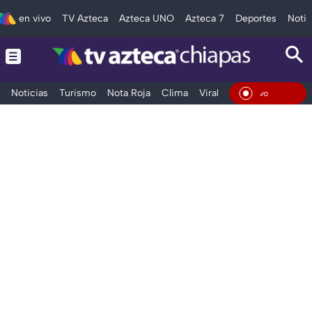
en vivo
TV Azteca
Azteca UNO
Azteca 7
Deportes
Notic
Noticias
Turismo
Nota Roja
Clima
Viral y Tendencia
Taba
En Vivo