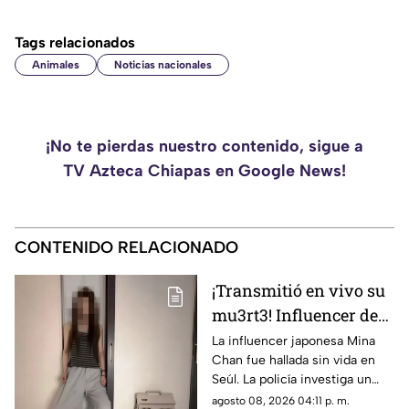
Tags relacionados
Animales
Noticias nacionales
¡No te pierdas nuestro contenido, sigue a
TV Azteca Chiapas en Google News!
CONTENIDO RELACIONADO
¡Transmitió en vivo su
mu3rt3! Influencer de
k-pop Mina Chan
La influencer japonesa Mina
Chan fue hallada sin vida en
estaba en su
Seúl. La policía investiga un
departamento de Seúl
posible suicidio tras una alerta
agosto 08, 2026 04:11 p. m.