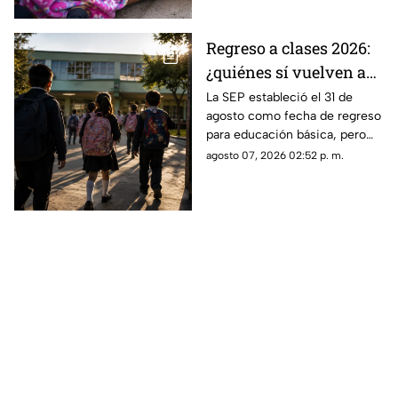
Regreso a clases 2026:
¿quiénes sí vuelven a
las aulas el 31 de
La SEP estableció el 31 de
agosto como fecha de regreso
agosto?
para educación básica, pero
algunos estudiantes tendrán
agosto 07, 2026 02:52 p. m.
calendarios diferentes.