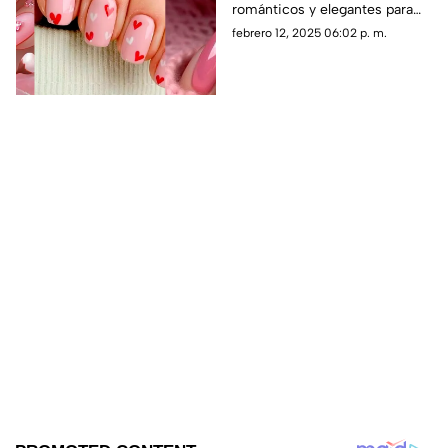
románticos y elegantes para
San Valentín 2025 ¡No todas
febrero 12, 2025 06:02 p. m.
son rojas!