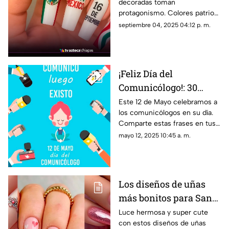
decoradas toman
patrióticos
protagonismo. Colores patrios,
estilos minimalistas y diseños
septiembre 04, 2025 04:12 p. m.
con banderas mexicanas
marcan la tendencia del mes.
¡Feliz Día del
Comunicólogo!: 30
frases e imágenes para
Este 12 de Mayo celebramos a
los comunicólogos en su día.
mandar el 12 de Mayo a
Comparte estas frases en tus
los Licenciados en
redes sociales o por
mayo 12, 2025 10:45 a. m.
Comunicación
WhatsApp.
Los diseños de uñas
más bonitos para San
Valentín según
Luce hermosa y super cute
con estos diseños de uñas
Pinterest