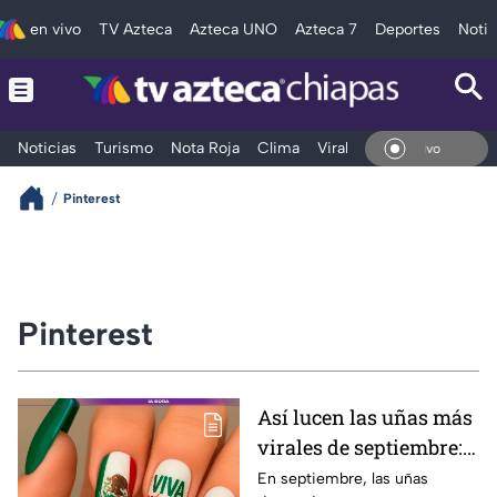
en vivo
TV Azteca
Azteca UNO
Azteca 7
Deportes
Notic
Noticias
Turismo
Nota Roja
Clima
Viral y Tendencia
Taba
En Vivo
Pinterest
Pinterest
Así lucen las uñas más
virales de septiembre:
rojos, verdes y estilos
En septiembre, las uñas