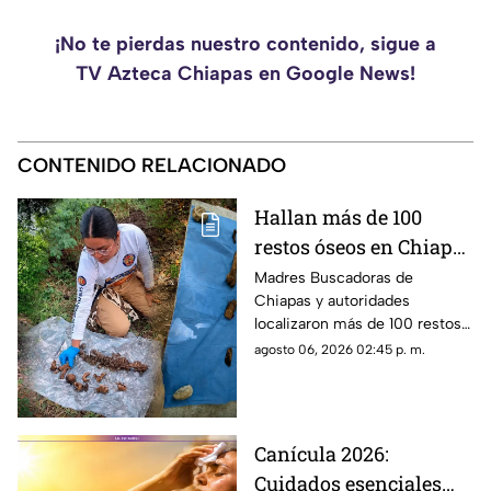
¡No te pierdas nuestro contenido, sigue a
TV Azteca Chiapas en Google News!
CONTENIDO RELACIONADO
Hallan más de 100
restos óseos en Chiapas
escondidos en fosas
Madres Buscadoras de
Chiapas y autoridades
clandestinas
localizaron más de 100 restos
óseos en la comunidad 20 de
agosto 06, 2026 02:45 p. m.
Noviembre. Conoce los
detalles del hallazgo.
Canícula 2026:
Cuidados esenciales