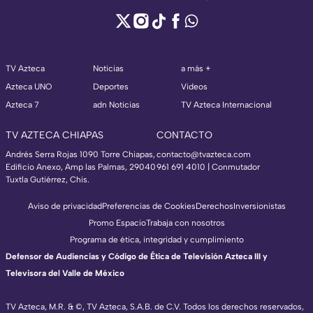
TV Azteca
Noticias
a más +
Azteca UNO
Deportes
Videos
Azteca 7
adn Noticias
TV Azteca Internacional
TV AZTECA CHIAPAS
CONTACTO
Andrés Serra Rojas 1090 Torre Chiapas,
contacto@tvazteca.com
Edificio Anexo, Amp las Palmas, 29040
961 691 4010 | Conmutador
Tuxtla Gutiérrez, Chis.
Aviso de privacidad
Preferencias de Cookies
Derechos
Inversionistas
Promo Espacio
Trabaja con nosotros
Programa de ética, integridad y cumplimiento
Defensor de Audiencias y Código de Ética de Televisión Azteca III y
Televisora del Valle de México
TV Azteca, M.R. & ©, TV Azteca, S.A.B. de C.V. Todos los derechos reservados,