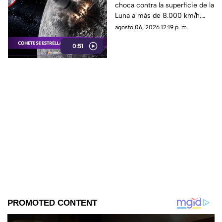
choca contra la superficie de la
impacto
Luna a más de 8.000 km/h.
Mira el momento exacto del
agosto 06, 2026 12:19 p. m.
impacto.
0:51