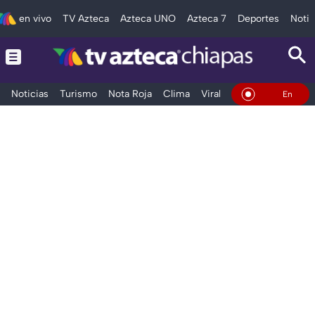
en vivo
TV Azteca
Azteca UNO
Azteca 7
Deportes
Notic
Noticias
Turismo
Nota Roja
Clima
Viral y Tendencia
Taba
En Vivo