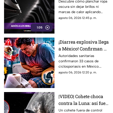
planchar? El método de
Descubre cómo planchar ropa
oscura sin dejar brillos ni
vapor para proteger tus
marcas de calor aplicando
prendas
vapor a distancia y usando la
agosto 06, 2026 12:45 p. m.
temperatura adecuada en tus
1:05
prendas.
¡Diarrea explosiva llega
a México! Confirman 33
casos en el país: Lista
Autoridades sanitarias
confirmaron 33 casos de
de estados afectados
ciclosporiasis en México.
Conoce los casos, los
agosto 06, 2026 12:20 p. m.
síntomas y los estados
afectados por la ‘diarrea
explosiva’.
|VIDEO| Cohete choca
contra la Luna: así fue
el instante exacto del
Un cohete fuera de control