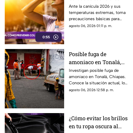
para proteger tu salud
Ante la canícula 2026 y sus
temperaturas extremas, toma
del intenso calor
precauciones básicas para
evitar deshidratación, golpes
agosto 06, 2026 01:11 p. m.
de calor y enfermedades.
0:55
Posible fuga de
amoniaco en Tonalá,
Chiapas: riesgos y
Investigan posible fuga de
amoniaco en Tonalá, Chiapas.
situación actual
Conoce la situación actual, los
riesgos para la salud y las
agosto 06, 2026 12:58 p. m.
medidas de prevención para la
población.
¿Cómo evitar los brillos
en tu ropa oscura al