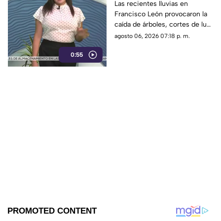
viviendas dañadas en
Las recientes lluvias en
Francisco León provocaron la
Francisco León,
caída de árboles, cortes de luz
Chiapas
y daños en casas de la
agosto 06, 2026 07:18 p. m.
comunidad El Naranjo.
0:55
Protección Civil ya auxilia.