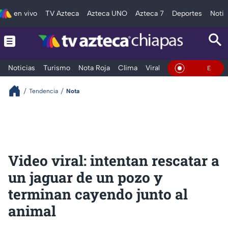
en vivo
TV Azteca
Azteca UNO
Azteca 7
Deportes
Notic
Noticias
Turismo
Nota Roja
Clima
Viral y Tendencia
Taba
En Vivo
Tendencia
Nota
Video viral: intentan rescatar a
un jaguar de un pozo y
terminan cayendo junto al
animal