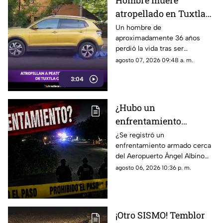
Hombre muere
atropellado en Tuxtla
Gutiérrez, conductora
Un hombre de
aproximadamente 36 años
abandona la camioneta
perdió la vida tras ser
atropellado en el cruce de la 9ª
agosto 07, 2026 09:48 a. m.
Sur y 15 Oriente, en Tuxtla
3:04
Gutiérrez. Conoce los detalles
a continuación.
¿Hubo un
enfrentamiento
armado en el
¿Se registró un
enfrentamiento armado cerca
aeropuerto Ángel
del Aeropuerto Ángel Albino
Albino Corzo? Esto
Corzo? Autoridades
agosto 06, 2026 10:36 p. m.
dijeron las autoridades
confirmaron lo que en realidad
está ocurriendo.
¡Otro SISMO! Temblor