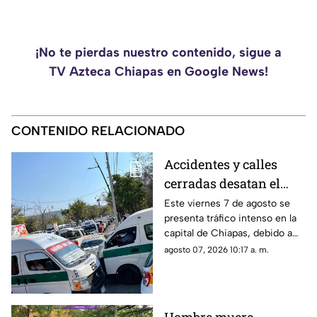
¡No te pierdas nuestro contenido, sigue a
TV Azteca Chiapas en Google News!
CONTENIDO RELACIONADO
Accidentes y calles
cerradas desatan el
tráfico en Tuxtla
Este viernes 7 de agosto se
presenta tráfico intenso en la
Gutiérrez este viernes
capital de Chiapas, debido a
accidentes, calles cerradas y
agosto 07, 2026 10:17 a. m.
afectaciones de tránsito.