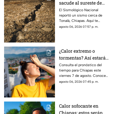
sacude al sureste de
México HOY: epicentro
El Sismológico Nacional
reportó un sismo cerca de
y magnitud
Tonalá, Chiapas. Aquí te
contamos todos los detalles
agosto 06, 2026 07:57 p. m.
del movimiento telúrico de
hoy 6 de agosto de 2026.
¿Calor extremo o
tormentas? Así estará
el clima este viernes 7
Consulta el pronóstico del
tiempo para Chiapas este
de agosto en Chiapas
viernes 7 de agosto. Conoce
las regiones con probabilidad
agosto 06, 2026 07:45 p. m.
de lluvias y las zonas donde
predominará el ambiente
caluroso.
Calor sofocante en
Chiapas: estos serán