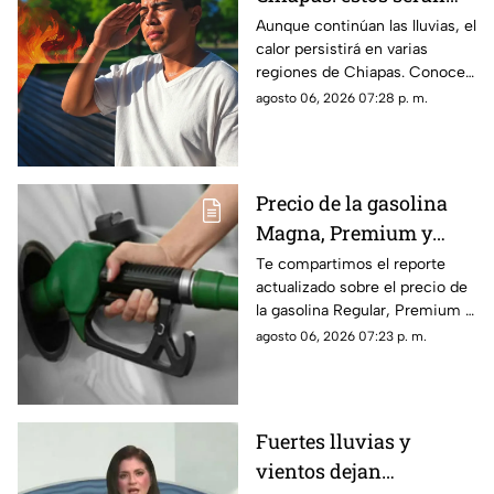
los municipios con las
Aunque continúan las lluvias, el
calor persistirá en varias
temperaturas más altas
regiones de Chiapas. Conoce
este viernes 7 de agosto
cuáles serán los municipios
agosto 06, 2026 07:28 p. m.
con las temperaturas más
altas.
Precio de la gasolina
Magna, Premium y
Diésel en Chiapas:
Te compartimos el reporte
actualizado sobre el precio de
costo por municipio
la gasolina Regular, Premium y
este viernes 7 de agosto
Diésel en las estaciones de
agosto 06, 2026 07:23 p. m.
servicio de Chiapas para este
cierre de semana.
Fuertes lluvias y
vientos dejan