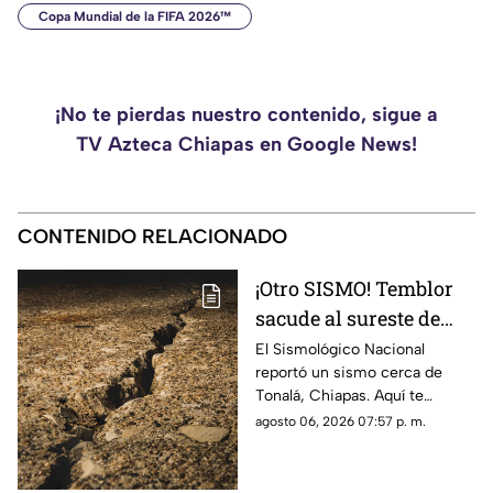
Copa Mundial de la FIFA 2026™
¡No te pierdas nuestro contenido, sigue a
TV Azteca Chiapas en Google News!
CONTENIDO RELACIONADO
¡Otro SISMO! Temblor
sacude al sureste de
México HOY: epicentro
El Sismológico Nacional
reportó un sismo cerca de
y magnitud
Tonalá, Chiapas. Aquí te
contamos todos los detalles
agosto 06, 2026 07:57 p. m.
del movimiento telúrico de
hoy 6 de agosto de 2026.