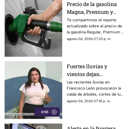
Precio de la gasolina
Magna, Premium y
Diésel en Chiapas:
Te compartimos el reporte
actualizado sobre el precio de
costo por municipio
la gasolina Regular, Premium y
este viernes 7 de agosto
Diésel en las estaciones de
agosto 06, 2026 07:23 p. m.
servicio de Chiapas para este
cierre de semana.
Fuertes lluvias y
vientos dejan
viviendas dañadas en
Las recientes lluvias en
Francisco León provocaron la
Francisco León,
caída de árboles, cortes de luz
Chiapas
y daños en casas de la
agosto 06, 2026 07:18 p. m.
comunidad El Naranjo.
0:55
Protección Civil ya auxilia.
Alerta en la frontera