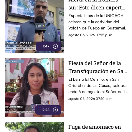
sur: Esto dicen expertos
sobre el Volcán de
Especialistas de la UNICACH
aclaran que la actividad del
Fuego y la ceniza en
Volcán de Fuego en Guatemala
Chiapas
no representa peligro para
agosto 06, 2026 07:15 p. m.
Chiapas ni reactiva a los
1:47
volcanes Tacaná o El Chichón.
Fiesta del Señor de la
Transfiguración en San
Cristóbal de las Casas:
El barrio El Cerrillo, en San
Cristóbal de las Casas, celebra
Tradición y fe en El
cada 6 de agosto al Señor de la
Cerrillo
Transfiguración con misas,
agosto 06, 2026 07:10 p. m.
oraciones y muestras de
2:23
devoción.
Fuga de amoniaco en