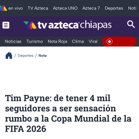
en vivo
TV Azteca
Azteca UNO
Azteca 7
Deportes
Notic
Noticias
Turismo
Nota Roja
Clima
Viral y Tendencia
Taba
En Vivo
Deportes
Nota
Tim Payne: de tener 4 mil
seguidores a ser sensación
rumbo a la Copa Mundial de la
FIFA 2026