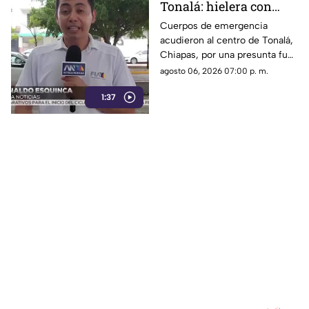
Tonalá: hielera con
material peligroso
Cuerpos de emergencia
acudieron al centro de Tonalá,
genera movilización de
Chiapas, por una presunta fuga
emergencia
de amoniaco en una hielería.
agosto 06, 2026 07:00 p. m.
Vialidades fueron cerradas de
1:37
forma preventiva.