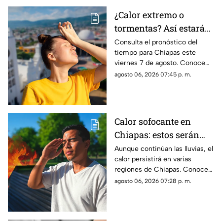
¿Calor extremo o
tormentas? Así estará
el clima este viernes 7
Consulta el pronóstico del
tiempo para Chiapas este
de agosto en Chiapas
viernes 7 de agosto. Conoce
las regiones con probabilidad
agosto 06, 2026 07:45 p. m.
de lluvias y las zonas donde
predominará el ambiente
caluroso.
Calor sofocante en
Chiapas: estos serán
los municipios con las
Aunque continúan las lluvias, el
calor persistirá en varias
temperaturas más altas
regiones de Chiapas. Conoce
este viernes 7 de agosto
cuáles serán los municipios
agosto 06, 2026 07:28 p. m.
con las temperaturas más
altas.