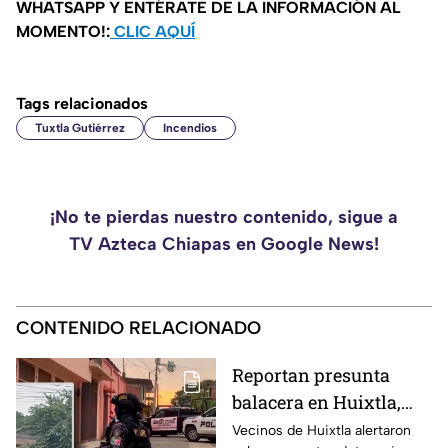
WHATSAPP Y ENTÉRATE DE LA INFORMACIÓN AL
MOMENTO!:
CLIC AQUÍ
Tags relacionados
Tuxtla Gutiérrez
Incendios
¡No te pierdas nuestro contenido, sigue a
TV Azteca Chiapas en Google News!
CONTENIDO RELACIONADO
Reportan presunta
balacera en Huixtla,
Chiapas: Vecinos
Vecinos de Huixtla alertaron