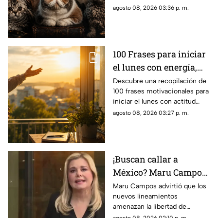
del planeta por sus singulares
agosto 08, 2026 03:36 p. m.
características físicas.
100 Frases para iniciar
el lunes con energía,
motivación y éxito
Descubre una recopilación de
100 frases motivacionales para
iniciar el lunes con actitud
positiva, superar la rutina y
agosto 08, 2026 03:27 p. m.
enfocar tus metas semanales
con éxito.
¡Buscan callar a
México? Maru Campos
rechaza regulaciones
Maru Campos advirtió que los
nuevos lineamientos
que amenazan la
amenazan la libertad de
libertad de expresión y
expresión al permitir al poder