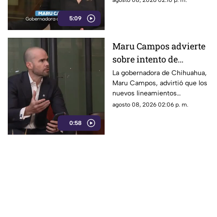
agosto 08, 2026 02:10 p. m.
sancionan a la prensa
sancionar a la prensa y definir
5:09
qué es información u opinión.
Maru Campos advierte
sobre intento de
censura del Gobierno
La gobernadora de Chihuahua,
Maru Campos, advirtió que los
Federal bajo la nueva
nuevos lineamientos
ley que controla a los
impulsados por el Gobierno
agosto 08, 2026 02:06 p. m.
medios
Federal podrían derivar en
0:58
actos de censura e influir en la
libertad de expresión.