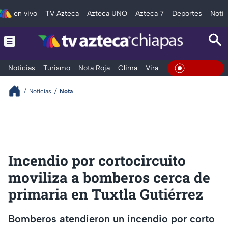
en vivo
TV Azteca
Azteca UNO
Azteca 7
Deportes
Notic
Noticias
Turismo
Nota Roja
Clima
Viral y Tendencia
Taba
En Vivo
Noticias
Nota
Incendio por cortocircuito
moviliza a bomberos cerca de
primaria en Tuxtla Gutiérrez
Bomberos atendieron un incendio por corto