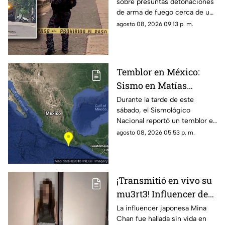
sobre presuntas detonaciones
alertan por
de arma de fuego cerca de una
detonaciones de fuego
bodega de café. Circulan
agosto 08, 2026 09:13 p. m.
imágenes en redes sociales;
autoridades no han
confirmado.
Temblor en México:
Sismo en Matías
Romero, Oaxaca, hoy 8
Durante la tarde de este
sábado, el Sismológico
de agosto de 2026
Nacional reportó un temblor en
México hoy, con epicentro en
agosto 08, 2026 05:53 p. m.
Matías Romero, Oaxaca.
¡Transmitió en vivo su
mu3rt3! Influencer de
k-pop Mina Chan
La influencer japonesa Mina
Chan fue hallada sin vida en
estaba en su