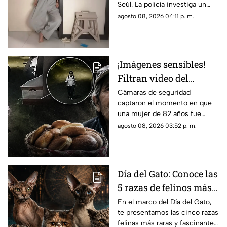
Seúl. La policía investiga un
departamento de Seúl
posible suicidio tras una alerta
agosto 08, 2026 04:11 p. m.
emitida durante una
transmisión en vivo.
¡Imágenes sensibles!
Filtran video del
asesinato de abuelita
Cámaras de seguridad
captaron el momento en que
vendedora de cemitas
una mujer de 82 años fue
en Puebla: le robaron
asesinada al regresar de
agosto 08, 2026 03:52 p. m.
unos pesos
vender cemitas en Chachapa,
Puebla, tras sufrir un asalto.
Día del Gato: Conoce las
5 razas de felinos más
raras del mundo
En el marco del Día del Gato,
te presentamos las cinco razas
felinas más raras y fascinantes