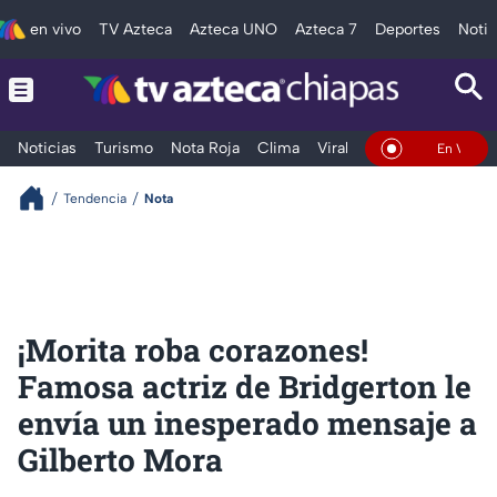
en vivo
TV Azteca
Azteca UNO
Azteca 7
Deportes
Notic
Noticias
Turismo
Nota Roja
Clima
Viral y Tendencia
Taba
En Vivo
Tendencia
Nota
¡Morita roba corazones!
Famosa actriz de Bridgerton le
envía un inesperado mensaje a
Gilberto Mora