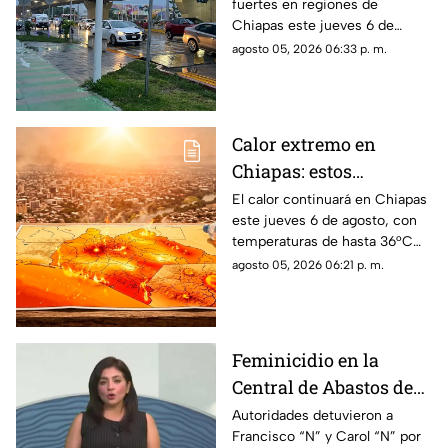
fuertes en regiones de
Chiapas este jueves 6 de
agosto, mientras el ambiente
agosto 05, 2026 06:33 p. m.
continuará caluroso en gran
parte del estado.
Calor extremo en
Chiapas: estos
municipios alcanzarán
El calor continuará en Chiapas
este jueves 6 de agosto, con
hasta 36°C este jueves
temperaturas de hasta 36°C
en algunos municipios y
agosto 05, 2026 06:21 p. m.
ambiente muy caluroso.
Feminicidio en la
Central de Abastos de
Comitán: capturan a
Autoridades detuvieron a
Francisco “N” y Carol “N” por
dos implicados, una