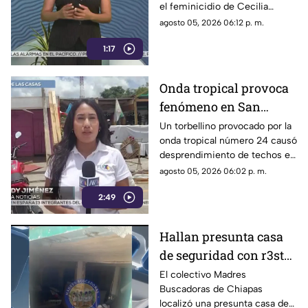
el feminicidio de Cecilia
detención ocurrió en
Viviana en Comitán. La Fiscalía
agosto 05, 2026 06:12 p. m.
Jalisco
investiga el ataque como
1:17
disputas entre locatarios.
Onda tropical provoca
fenómeno en San
Cristóbal: torbellino
Un torbellino provocado por la
onda tropical número 24 causó
desprende techos de
desprendimiento de techos en
locales y derriba
un mercado y la caída de
agosto 05, 2026 06:02 p. m.
árboles
árboles sobre vehículos en San
2:49
Cristóbal de Las Casas.
Hallan presunta casa
de seguridad con r3st0s
humanos en Chiapa de
El colectivo Madres
Buscadoras de Chiapas
Corzo
localizó una presunta casa de