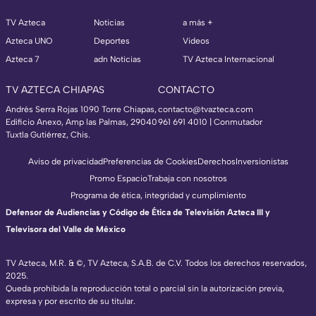
TV Azteca
Noticias
a más +
Azteca UNO
Deportes
Videos
Azteca 7
adn Noticias
TV Azteca Internacional
TV AZTECA CHIAPAS
CONTACTO
Andrés Serra Rojas 1090 Torre Chiapas,
contacto@tvazteca.com
Edificio Anexo, Amp las Palmas, 29040
961 691 4010 | Conmutador
Tuxtla Gutiérrez, Chis.
Aviso de privacidad
Preferencias de Cookies
Derechos
Inversionistas
Promo Espacio
Trabaja con nosotros
Programa de ética, integridad y cumplimiento
Defensor de Audiencias y Código de Ética de Televisión Azteca III y
Televisora del Valle de México
TV Azteca, M.R. & ©, TV Azteca, S.A.B. de C.V. Todos los derechos reservados,
2025.
Queda prohibida la reproducción total o parcial sin la autorización previa,
expresa y por escrito de su titular.