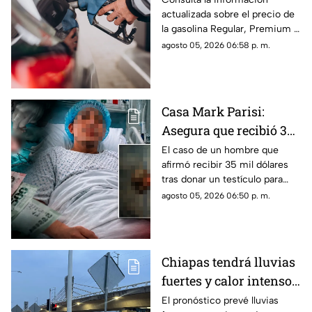
actualizada sobre el precio de
Premium y Diésel este
la gasolina Regular, Premium y
jueves 6 de agosto
Diésel en las estaciones de
agosto 05, 2026 06:58 p. m.
servicio de Chiapas para este
jueves.
Casa Mark Parisi:
Asegura que recibió 35
mil dólares por donar
El caso de un hombre que
afirmó recibir 35 mil dólares
un t3stícul0
tras donar un testículo para
investigación científica volvió
agosto 05, 2026 06:50 p. m.
a viralizarse en redes.
Chiapas tendrá lluvias
fuertes y calor intenso
este jueves 6 de agosto
El pronóstico prevé lluvias