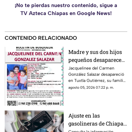
¡No te pierdas nuestro contenido, sigue a
TV Azteca Chiapas en Google News!
CONTENIDO RELACIONADO
Madre y sus dos hijos
pequeños desaparecen
en Tuxtla Gutiérrez ¡Su
Jacquelinee del Carmen
González Salazar desapareció
esposo levantó una
en Tuxtla Gutiérrez, su familia
ficha de busqueda!
lo busca, por lo que han
agosto 05, 2026 07:22 p. m.
activado un ficha para dar con
su paradero.
Ajuste en las
gasolineras de Chiapas:
Precio de la Magna,
Consulta la información