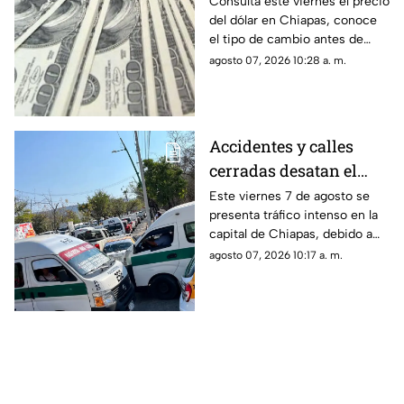
viernes 7 de agosto de
Consulta este viernes el precio
urbanas.
del dólar en Chiapas, conoce
2026
el tipo de cambio antes de
comprar o vender divisas
agosto 07, 2026 10:28 a. m.
estadounidenses.
Accidentes y calles
cerradas desatan el
tráfico en Tuxtla
Este viernes 7 de agosto se
presenta tráfico intenso en la
Gutiérrez este viernes
capital de Chiapas, debido a
accidentes, calles cerradas y
agosto 07, 2026 10:17 a. m.
afectaciones de tránsito.