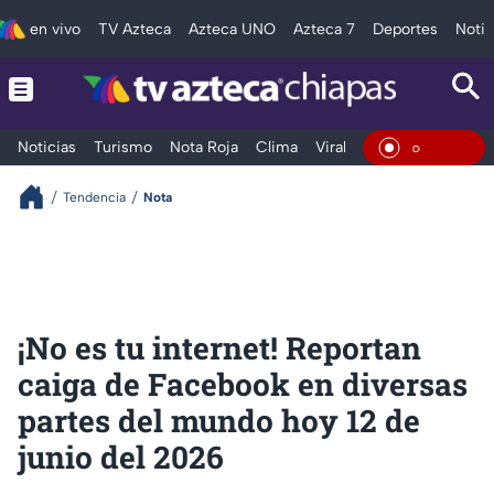
en vivo
TV Azteca
Azteca UNO
Azteca 7
Deportes
Notic
Noticias
Turismo
Nota Roja
Clima
Viral y Tendencia
Taba
En Vivo
Tendencia
Nota
¡No es tu internet! Reportan
caiga de Facebook en diversas
partes del mundo hoy 12 de
junio del 2026