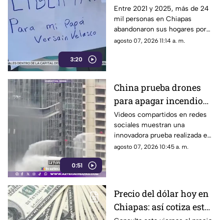
obligados a huir de sus
Entre 2021 y 2025, más de 24
mil personas en Chiapas
comunidades por la
abandonaron sus hogares por
violencia
la violencia. El Centro de
agosto 07, 2026 11:14 a. m.
Derechos Humanos Frayba
3:20
documenta esta grave crisis.
China prueba drones
para apagar incendios
en rascacielos y
Videos compartidos en redes
sociales muestran una
revoluciona la atención
innovadora prueba realizada en
de emergencias
China, donde drones
agosto 07, 2026 10:45 a. m.
equipados con cámaras
0:51
térmicas y sistemas de alta
presión fueron utilizados para
combatir incendios en
Precio del dólar hoy en
rascacielos, una tecnología
Chiapas: así cotiza este
que podría transformar la
respuesta a emergencias