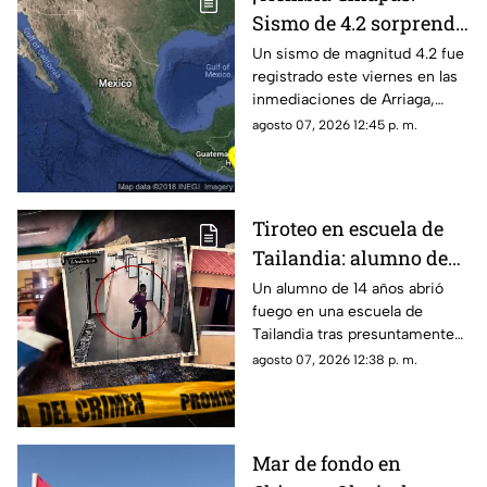
Sismo de 4.2 sorprende
a Arriaga este viernes 7
Un sismo de magnitud 4.2 fue
registrado este viernes en las
de agosto
inmediaciones de Arriaga,
Chiapas, de acuerdo con el
agosto 07, 2026 12:45 p. m.
reporte sísmico.
Tiroteo en escuela de
Tailandia: alumno de
14 años mata a cinco
Un alumno de 14 años abrió
fuego en una escuela de
profesores, a sus
Tailandia tras presuntamente
abuelos y deja decenas
matar a sus abuelos. El ataque
agosto 07, 2026 12:38 p. m.
de heridos
dejó siete víctimas mortales y
decenas de heridos.
Mar de fondo en