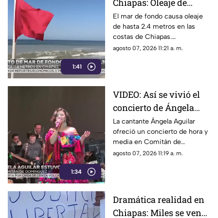
Chiapas: Oleaje de
hasta 2.4 metros alerta
El mar de fondo causa oleaje
de hasta 2.4 metros en las
a las costas del estado
costas de Chiapas.
Autoridades reportan 9
agosto 07, 2026 11:21 a. m.
rescates acuáticos entre julio
1:41
y agosto e instan a extremar
precauciones.
VIDEO: Así se vivió el
concierto de Ángela
Aguilar en Comitán de
La cantante Ángela Aguilar
ofreció un concierto de hora y
Domínguez, Chiapas
media en Comitán de
Domínguez, donde sorprendió
agosto 07, 2026 11:19 a. m.
al público al portar un
1:34
tradicional vestido chiapaneco.
Dramática realidad en
Chiapas: Miles se ven