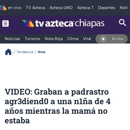
en vivo
TV Azteca
Azteca UNO
Azteca 7
Deportes
Notic
Noticias
Turismo
Nota Roja
Clima
Viral y Tendencia
Taba
En Vivo
Tendencia
Nota
VIDEO: Graban a padrastro
agr3diend0 a una n1ña de 4
años mientras la mamá no
estaba