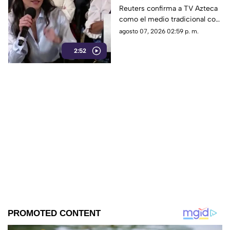
Reuters confirma a TV Azteca
Reuters confirma
como el medio tradicional con
liderazgo de TV Azteca
mayor alcance y credibilidad
agosto 07, 2026 02:59 p. m.
en alcance y
en México, tras
credibilidad
2:52
inconsistencias en La
Mañanera.