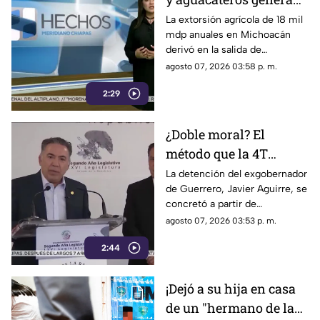
pérdidas de 18 mil mdp
La extorsión agrícola de 18 mil
mdp anuales en Michoacán
en Michoacán
derivó en la salida de
inspectores de EE. UU.,
agosto 07, 2026 03:58 p. m.
frenando la exportación de
2:29
aguacate y provocando
severas pérdidas.
¿Doble moral? El
método que la 4T
desacredita para Rocha
La detención del exgobernador
de Guerrero, Javier Aguirre, se
Moya y Enrique
concretó a partir de
Inzunza fue el que
declaraciones de testigos
agosto 07, 2026 03:53 p. m.
metió a la cárcel a
protegidos, figura legal
Javier Aguirre
2:44
cuestionada por la 4T.
¡Dejó a su hija en casa
de un "hermano de la