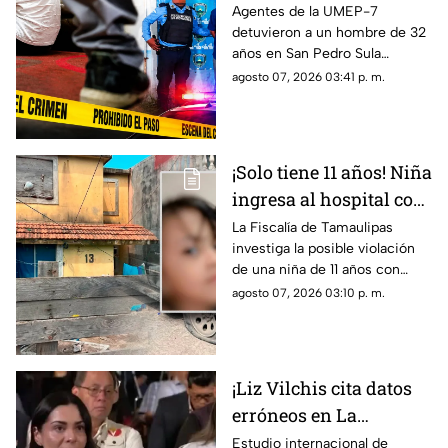
iglesia" para jugar con
Agentes de la UMEP-7
detuvieron a un hombre de 32
otros niños y la niña
años en San Pedro Sula
terminó 4bus4d4
acusado de agredir
agosto 07, 2026 03:41 p. m.
sexualmente a una niña de 9
años. El sospechoso fue
remitido al Ministerio Público.
¡Solo tiene 11 años! Niña
ingresa al hospital con
más de 5 meses de
La Fiscalía de Tamaulipas
investiga la posible violación
embarazo: autoridades
de una niña de 11 años con
investigan familiares
cinco meses de embarazo en
agosto 07, 2026 03:10 p. m.
Matamoros, todo apunta al
entorno familiar.
¡Liz Vilchis cita datos
erróneos en La
Mañanera: Estudio de
Estudio internacional de