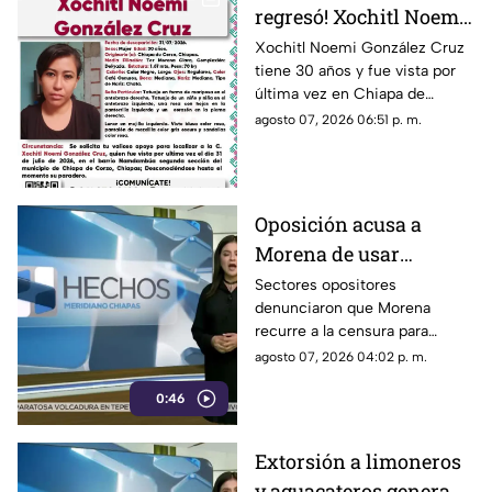
regresó! Xochitl Noemi
desapareció en Chiapa
Xochitl Noemi González Cruz
tiene 30 años y fue vista por
de Corzo
última vez en Chiapa de
Corzo, Chiapas.
agosto 07, 2026 06:51 p. m.
Oposición acusa a
Morena de usar
censura para ocultar
Sectores opositores
denunciaron que Morena
seńalamientos de
recurre a la censura para
narcopolítica
imponer su versión oficial y
agosto 07, 2026 04:02 p. m.
desestimar señalamientos que
0:46
vinculan a la 4T con la
narcopolítica.
Extorsión a limoneros
y aguacateros genera