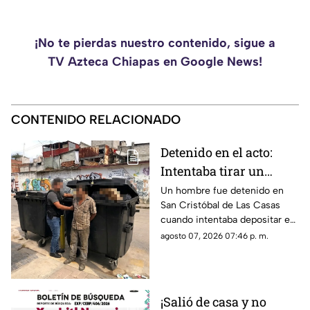
¡No te pierdas nuestro contenido, sigue a
TV Azteca Chiapas en Google News!
CONTENIDO RELACIONADO
Detenido en el acto:
Intentaba tirar un
becerro muerto en un
Un hombre fue detenido en
San Cristóbal de Las Casas
contenedor de basura
cuando intentaba depositar en
en SCLC
un contenedor un costal que
agosto 07, 2026 07:46 p. m.
contenía un becerro muerto.
¡Salió de casa y no