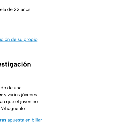
ela de 22 años
ución de su propio
estigación
rdo de una
er
y varios jóvenes
an que el joven no
 "Ahóguenlo" .
s apuesta en billar