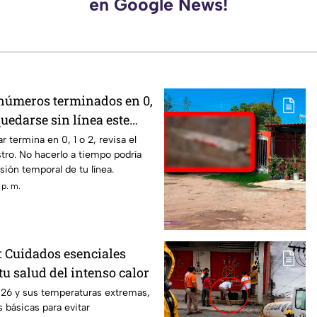
en Google News!
números terminados en 0,
quedarse sin línea este
ómo evitarlo
r termina en 0, 1 o 2, revisa el
stro. No hacerlo a tiempo podría
sión temporal de tu línea.
 p. m.
: Cuidados esenciales
tu salud del intenso calor
026 y sus temperaturas extremas,
 básicas para evitar