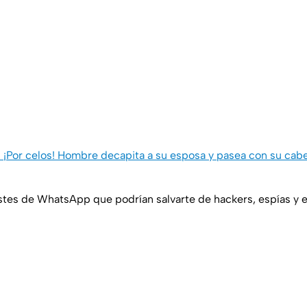
Por celos! Hombre decapita a su esposa y pasea con su cabez
stes de WhatsApp que podrían salvarte de hackers, espías y