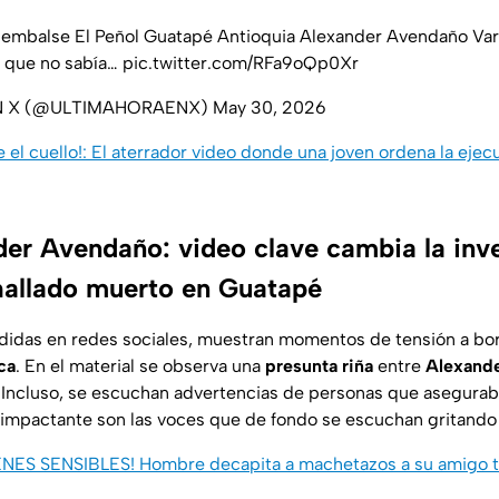
l embalse El Peñol Guatapé Antioquia Alexander Avendaño Var
n que no sabía…
pic.twitter.com/RFa9oQp0Xr
N X (@ULTIMAHORAENX)
May 30, 2026
 el cuello!: El aterrador video donde una joven ordena la ejec
er Avendaño: video clave cambia la inv
hallado muerto en Guatapé
didas en redes sociales, muestran momentos de tensión a bo
ca
. En el material se observa una
presunta riña
entre
Alexand
. Incluso, se escuchan advertencias de personas que asegurab
 impactante son las voces que de fondo se escuchan gritando
ES SENSIBLES! Hombre decapita a machetazos a su amigo tra