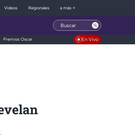
Regionales
Videos
a más +
En Vivo
Premios Oscar
evelan