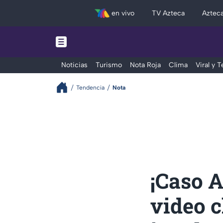
en vivo
TV Azteca
Aztec
Noticias
Turismo
Nota Roja
Clima
Viral y 
Tendencia
Nota
¡Caso 
video c