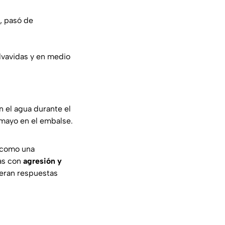
, pasó de
alvavidas y en medio
 el agua durante el
 mayo en el embalse.
 como una
das con
agresión y
peran respuestas