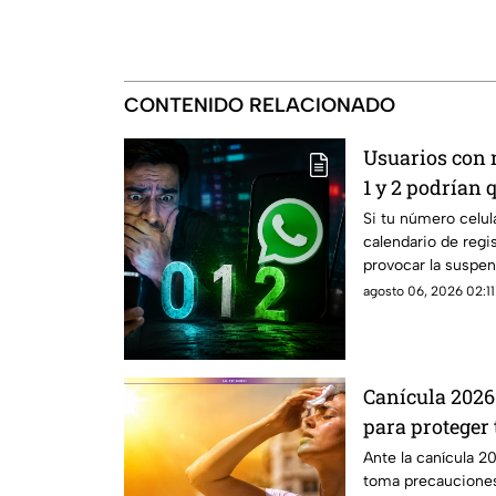
CONTENIDO RELACIONADO
Usuarios con 
1 y 2 podrían 
mes; conoce c
Si tu número celula
calendario de regi
provocar la suspen
agosto 06, 2026 02:11
Canícula 2026
para proteger 
Ante la canícula 2
toma precauciones