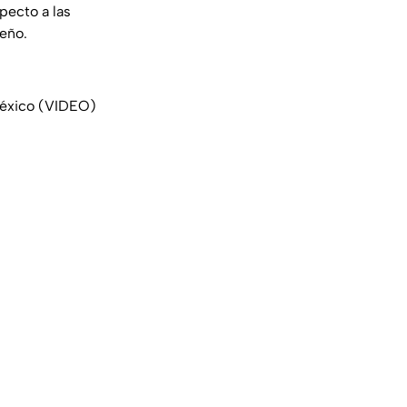
pecto a las
eño.
 México (VIDEO)