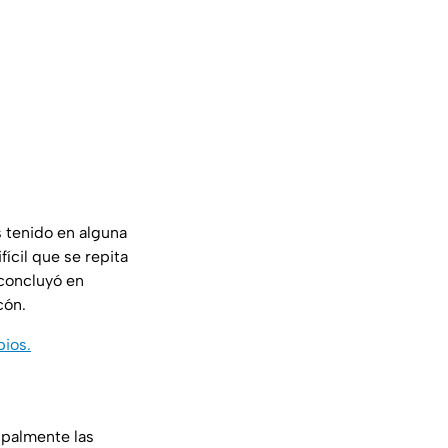
 tenido en alguna
fícil que se repita
concluyó en
cón.
pios.
ipalmente las