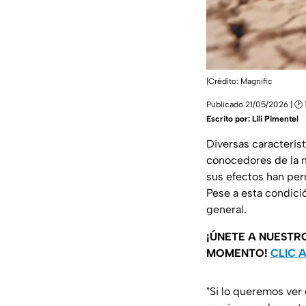
|Crédito: Magnific
Publicado 21/05/2026 | 🕑 
Escrito por:
Lili Pimentel
Diversas caracterís
conocedores de la ma
sus efectos han pe
Pese a esta condició
general.
¡ÚNETE A NUESTR
MOMENTO!
CLIC 
"Si lo queremos ver 