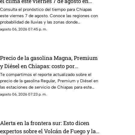
el clima este viernes 7 de agosto en
Chiapas
Consulta el pronóstico del tiempo para Chiapas
este viernes 7 de agosto. Conoce las regiones con
probabilidad de lluvias y las zonas donde
predominará el ambiente caluroso.
agosto 06, 2026 07:45 p. m.
Precio de la gasolina Magna, Premium
y Diésel en Chiapas: costo por
municipio este viernes 7 de agosto
Te compartimos el reporte actualizado sobre el
precio de la gasolina Regular, Premium y Diésel en
las estaciones de servicio de Chiapas para este
cierre de semana.
agosto 06, 2026 07:23 p. m.
Alerta en la frontera sur: Esto dicen
expertos sobre el Volcán de Fuego y la