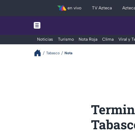
en vivo
TV Azteca
Aztec
Noticias
Turismo
Nota Roja
Clima
Viral y 
Tabasco
Nota
Termin
Tabasco