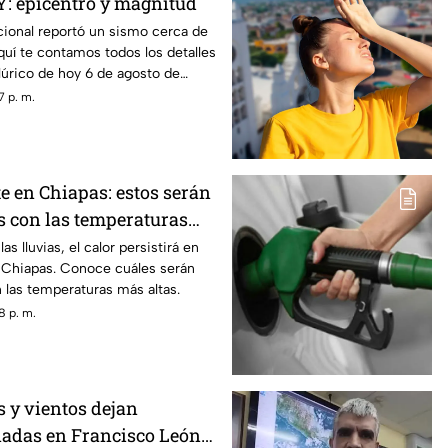
: epicentro y magnitud
cional reportó un sismo cerca de
quí te contamos todos los detalles
úrico de hoy 6 de agosto de
7 p. m.
e en Chiapas: estos serán
s con las temperaturas
 viernes 7 de agosto
s lluvias, el calor persistirá en
e Chiapas. Conoce cuáles serán
 las temperaturas más altas.
8 p. m.
s y vientos dejan
adas en Francisco León,