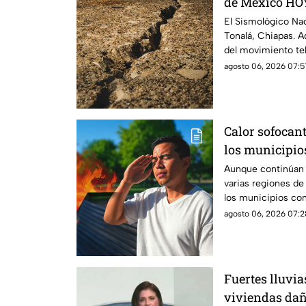
de México HOY
El Sismológico Na
Tonalá, Chiapas. A
del movimiento tel
2026.
agosto 06, 2026 07:5
Calor sofocant
los municipio
más altas este
Aunque continúan la
varias regiones d
los municipios con
agosto 06, 2026 07:2
Fuertes lluvia
viviendas dañ