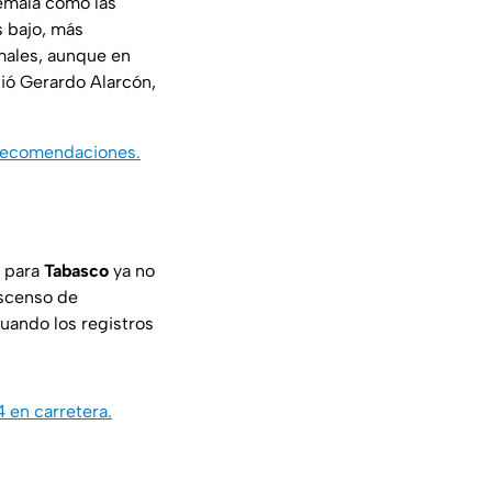
temala como las
s bajo, más
males, aunque en
ió Gerardo Alarcón,
 recomendaciones.
, para
Tabasco
ya no
escenso de
uando los registros
 en carretera.