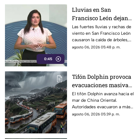
Lluvias en San
Francisco León dejan
viviendas dañadas y
Las fuertes lluvias y rachas de
viento en San Francisco León
carreteras bloqueadas
causaron la caída de árboles,
cortes de luz y destrozos en
agosto 06, 2026 05:48 p. m.
viviendas. Protección Civil
0:45
auxilio a la zona.
Tifón Dolphin provoca
evacuaciones masivas;
este es el pronóstico de
El tifón Dolphin avanza hacia el
mar de China Oriental.
su trayectoria
Autoridades evacuaron a más
de 10.000 personas y activa
agosto 06, 2026 05:39 p. m.
alertas marítimas ante su
próxima llegada.