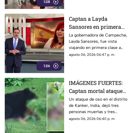
1:28
condicionar la libertad de
prensa.
Captan a Layda
Sansores en primera
clase rumbo a Madrid
La gobernadora de Campeche,
Layda Sansores, fue vista
con su hermana, actual
viajando en primera clase a
directora del DIF
Madrid junto a su hermana,
agosto 06, 2026 06:47 p. m.
Campeche
actual directora del DIF en la
1:26
entidad.
IMÁGENES FUERTES:
Captan mortal ataque
de un oso contra dos
Un ataque de oso en el distrito
de Kanker, India, dejó tres
hermanos en India
personas muertas y tres
heridas. El hecho fue grabado
agosto 06, 2026 06:40 p. m.
en video y el animal fue
capturado horas después.