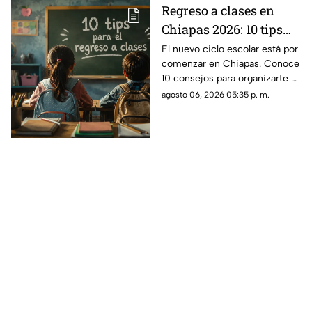
Regreso a clases en
Chiapas 2026: 10 tips
para un inicio de ciclo
El nuevo ciclo escolar está por
comenzar en Chiapas. Conoce
escolar exitoso
10 consejos para organizarte y
regresar a clases de la mejor
agosto 06, 2026 05:35 p. m.
manera.