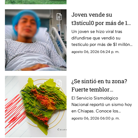
Joven vende su
t3stícul0 por más de 1
millón de pesos: ¿Es
Un joven se hizo viral tras
difundirse que vendió su
real o es IA la foto en
testículo por más de $1 millón
redes sociales?
de pesos. ¿Qué tan real es
agosto 06, 2026 06:24 p. m.
este caso?
¿Se sintió en tu zona?
Fuerte temblor
sorprende a habitantes
El Servicio Sismológico
Nacional reportó un sismo hoy
de Mapastepec,
en Chiapas. Conoce los
Chiapas
detalles del movimiento
agosto 06, 2026 06:00 p. m.
telúrico registrado este jueves.