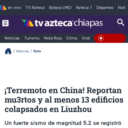
en vivo
TV Azteca
Azteca UNO
Azteca 7
Deportes
Notic
Noticias
Turismo
Nota Roja
Clima
Viral y Tendencia
Taba
En Vivo
Noticias
Nota
¡Terremoto en China! Reportan
mu3rtos y al menos 13 edificios
colapsados en Liuzhou
Un fuerte sismo de magnitud 5.2 se registró