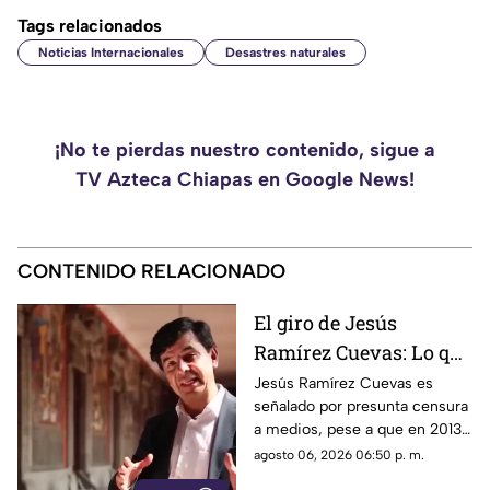
Tags relacionados
Noticias Internacionales
Desastres naturales
¡No te pierdas nuestro contenido, sigue a
TV Azteca Chiapas en Google News!
CONTENIDO RELACIONADO
El giro de Jesús
Ramírez Cuevas: Lo que
decía sobre la censura
Jesús Ramírez Cuevas es
señalado por presunta censura
en 2013 y de qué lo
a medios, pese a que en 2013
acusan hoy
criticaba el uso de la
agosto 06, 2026 06:50 p. m.
publicidad oficial para