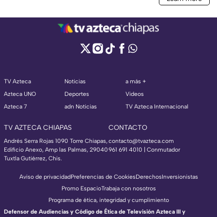
TV Azteca
Noticias
a más +
Azteca UNO
Deportes
Videos
Azteca 7
adn Noticias
TV Azteca Internacional
TV AZTECA CHIAPAS
CONTACTO
Andrés Serra Rojas 1090 Torre Chiapas,
contacto@tvazteca.com
Edificio Anexo, Amp las Palmas, 29040
961 691 4010 | Conmutador
Tuxtla Gutiérrez, Chis.
Aviso de privacidad
Preferencias de Cookies
Derechos
Inversionistas
Promo Espacio
Trabaja con nosotros
Programa de ética, integridad y cumplimiento
Defensor de Audiencias y Código de Ética de Televisión Azteca III y