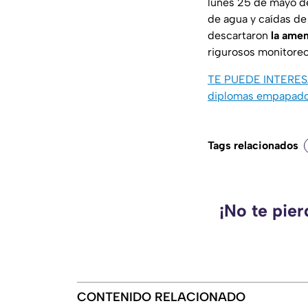
lunes 25 de mayo de
de agua y caídas de
descartaron
la ame
rigurosos monitoreos
TE PUEDE INTERE
diplomas empapad
Tags relacionados
¡No te pie
CONTENIDO RELACIONADO