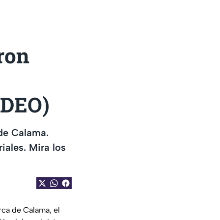
eron
IDEO)
 de Calama.
ales. Mira los
rca de Calama, el