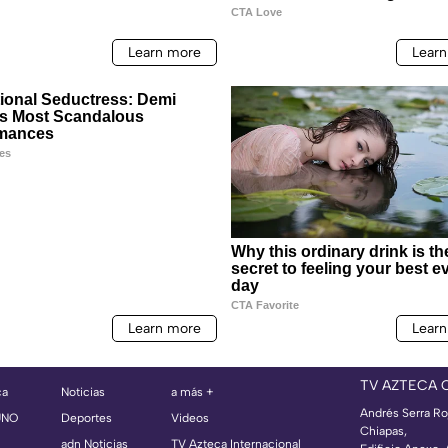
TV AZTECA 
ca
Noticias
a más +
Andrés Serra Ro
UNO
Deportes
Videos
Chiapas,
adn Noticias
TV Azteca Internacional