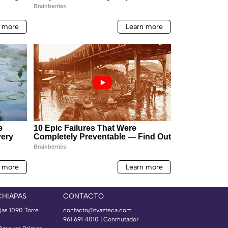
CHIAPAS
CONTACTO
jas 1090 Torre
contacto@tvazteca.com
961 691 4010 | Conmutador