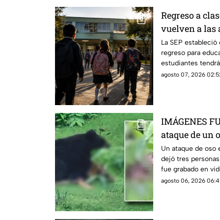
Regreso a clas
vuelven a las 
La SEP estableció 
regreso para educa
estudiantes tendrá
agosto 07, 2026 02:5
IMÁGENES FUE
ataque de un 
en India
Un ataque de oso en
dejó tres personas
fue grabado en vid
horas después.
agosto 06, 2026 06:4