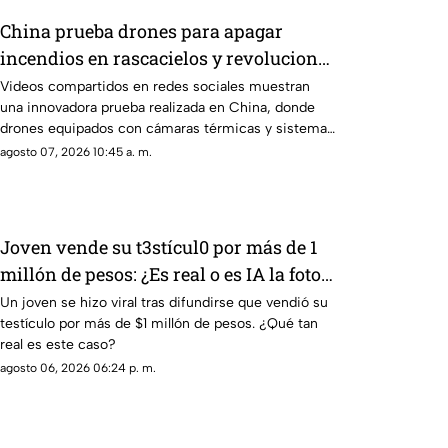
China prueba drones para apagar
incendios en rascacielos y revoluciona
la atención de emergencias
Videos compartidos en redes sociales muestran
una innovadora prueba realizada en China, donde
drones equipados con cámaras térmicas y sistemas
de alta presión fueron utilizados para combatir
agosto 07, 2026 10:45 a. m.
incendios en rascacielos, una tecnología que podría
transformar la respuesta a emergencias urbanas.
Joven vende su t3stícul0 por más de 1
millón de pesos: ¿Es real o es IA la foto
en redes sociales?
Un joven se hizo viral tras difundirse que vendió su
testículo por más de $1 millón de pesos. ¿Qué tan
real es este caso?
agosto 06, 2026 06:24 p. m.