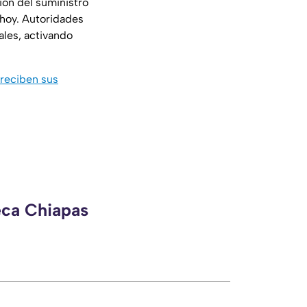
ón del suministro
 hoy. Autoridades
ales, activando
 reciben sus
eca Chiapas