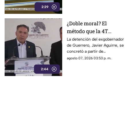
frenando la exportación de
2:29
aguacate y provocando
severas pérdidas.
¿Doble moral? El
método que la 4T
desacredita para Rocha
La detención del exgobernador
de Guerrero, Javier Aguirre, se
Moya y Enrique
concretó a partir de
Inzunza fue el que
declaraciones de testigos
agosto 07, 2026 03:53 p. m.
metió a la cárcel a
protegidos, figura legal
Javier Aguirre
2:44
cuestionada por la 4T.