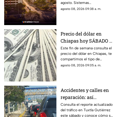
agosto. Sistemas
de agosto
anticiclónicos y la canícula
agosto 08, 2026 09:38 a. m.
mantienen un ambiente muy
caluroso en varias regiones del
estado.
Precio del dólar en
Chiapas hoy SÁBADO 8
de agosto de 2026: Tipo
Este fin de semana consulta el
precio del dólar en Chiapas, te
de cambio para
compartimos el tipo de
COMPRA y VENTA
cambio promedio, así como
agosto 08, 2026 09:05 a. m.
los costos de compra y venta
en bancos y casas de cambio.
Accidentes y calles en
reparación: así
amanece el tráfico en
Consulta el reporte actualizado
del tráfico en Tuxtla Gutiérrez
Tuxtla Gutiérrez hoy
este sábado y conoce cómo se