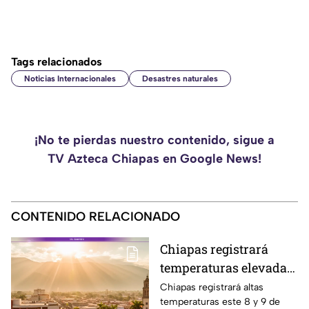
Tags relacionados
Noticias Internacionales
Desastres naturales
¡No te pierdas nuestro contenido, sigue a
TV Azteca Chiapas en Google News!
CONTENIDO RELACIONADO
Chiapas registrará
temperaturas elevadas
este fin de semana:
Chiapas registrará altas
temperaturas este 8 y 9 de
calor extremo este 8 y 9