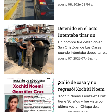
sábado 8 de agosto
encuentra la circulación en las
agosto 08, 2026 08:54 a. m.
principales avenidas de la
ciudad.
Detenido en el acto:
Intentaba tirar un
becerro muerto en un
Un hombre fue detenido en
San Cristóbal de Las Casas
contenedor de basura
cuando intentaba depositar en
en SCLC
un contenedor un costal que
agosto 07, 2026 07:46 p. m.
contenía un becerro muerto.
¡Salió de casa y no
regresó! Xochitl Noemi
desapareció en Chiapa
Xochitl Noemi González Cruz
tiene 30 años y fue vista por
de Corzo
última vez en Chiapa de
Corzo, Chiapas.