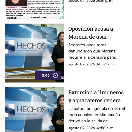
agosto 07, 2026 06:51 p. m.
Oposición acusa a
Morena de usar
censura para ocultar
Sectores opositores
denunciaron que Morena
seńalamientos de
recurre a la censura para
narcopolítica
imponer su versión oficial y
agosto 07, 2026 04:02 p. m.
desestimar señalamientos que
0:46
vinculan a la 4T con la
narcopolítica.
Extorsión a limoneros
y aguacateros genera
pérdidas de 18 mil mdp
La extorsión agrícola de 18 mil
mdp anuales en Michoacán
en Michoacán
derivó en la salida de
inspectores de EE. UU.,
agosto 07, 2026 03:58 p. m.