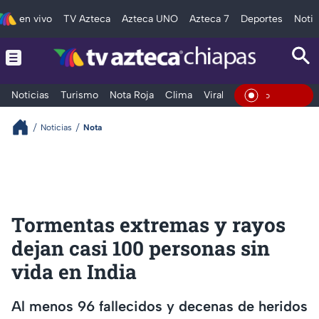
en vivo
TV Azteca
Azteca UNO
Azteca 7
Deportes
Notic
Noticias
Turismo
Nota Roja
Clima
Viral y Tendencia
Taba
En Vivo
Noticias
Nota
Tormentas extremas y rayos
dejan casi 100 personas sin
vida en India
Al menos 96 fallecidos y decenas de heridos