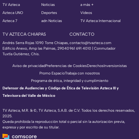
TV Azteca
Noticias
a más +
Azteca UNO
Deportes
Videos
Azteca 7
adn Noticias
TV Azteca Internacional
TV AZTECA CHIAPAS
CONTACTO
Andrés Serra Rojas 1090 Torre Chiapas,
contacto@tvazteca.com
Edificio Anexo, Amp las Palmas, 29040
961 691 4010 | Conmutador
Tuxtla Gutiérrez, Chis.
Aviso de privacidad
Preferencias de Cookies
Derechos
Inversionistas
Promo Espacio
Trabaja con nosotros
Programa de ética, integridad y cumplimiento
Defensor de Audiencias y Código de Ética de Televisión Azteca III y
Televisora del Valle de México
TV Azteca, M.R. & ©, TV Azteca, S.A.B. de C.V. Todos los derechos reservados,
2025.
Queda prohibida la reproducción total o parcial sin la autorización previa,
expresa y por escrito de su titular.