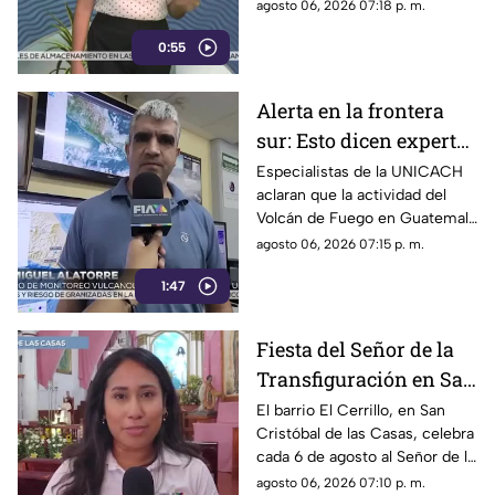
y daños en casas de la
agosto 06, 2026 07:18 p. m.
comunidad El Naranjo.
0:55
Protección Civil ya auxilia.
Alerta en la frontera
sur: Esto dicen expertos
sobre el Volcán de
Especialistas de la UNICACH
aclaran que la actividad del
Fuego y la ceniza en
Volcán de Fuego en Guatemala
Chiapas
no representa peligro para
agosto 06, 2026 07:15 p. m.
Chiapas ni reactiva a los
1:47
volcanes Tacaná o El Chichón.
Fiesta del Señor de la
Transfiguración en San
Cristóbal de las Casas:
El barrio El Cerrillo, en San
Cristóbal de las Casas, celebra
Tradición y fe en El
cada 6 de agosto al Señor de la
Cerrillo
Transfiguración con misas,
agosto 06, 2026 07:10 p. m.