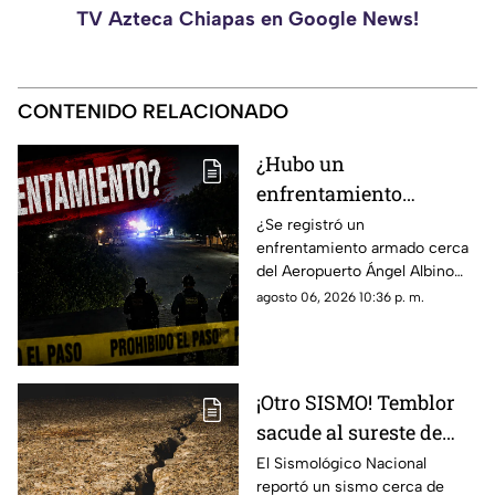
TV Azteca Chiapas en Google News!
CONTENIDO RELACIONADO
¿Hubo un
enfrentamiento
armado en el
¿Se registró un
enfrentamiento armado cerca
aeropuerto Ángel
del Aeropuerto Ángel Albino
Albino Corzo? Esto
Corzo? Autoridades
agosto 06, 2026 10:36 p. m.
dijeron las autoridades
confirmaron lo que en realidad
está ocurriendo.
¡Otro SISMO! Temblor
sacude al sureste de
México HOY: epicentro
El Sismológico Nacional
reportó un sismo cerca de
y magnitud