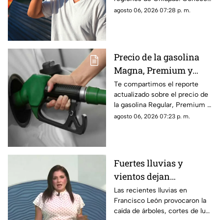
este viernes 7 de agosto
cuáles serán los municipios
agosto 06, 2026 07:28 p. m.
con las temperaturas más
altas.
Precio de la gasolina
Magna, Premium y
Diésel en Chiapas:
Te compartimos el reporte
actualizado sobre el precio de
costo por municipio
la gasolina Regular, Premium y
este viernes 7 de agosto
Diésel en las estaciones de
agosto 06, 2026 07:23 p. m.
servicio de Chiapas para este
cierre de semana.
Fuertes lluvias y
vientos dejan
viviendas dañadas en
Las recientes lluvias en
Francisco León provocaron la
Francisco León,
caída de árboles, cortes de luz
Chiapas