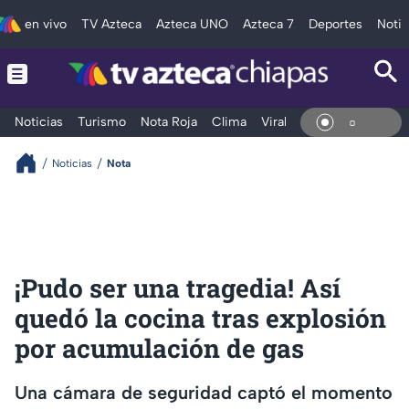
en vivo
TV Azteca
Azteca UNO
Azteca 7
Deportes
Notic
Noticias
Turismo
Nota Roja
Clima
Viral y Tendencia
Taba
En Vi
Noticias
Nota
¡Pudo ser una tragedia! Así
quedó la cocina tras explosión
por acumulación de gas
Una cámara de seguridad captó el momento