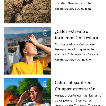
Tonalá, Chiapas. Aquí te
contamos todos los detalles
agosto 06, 2026 07:57 p. m.
del movimiento telúrico de
hoy 6 de agosto de 2026.
¿Calor extremo o
tormentas? Así estará
el clima este viernes 7
Consulta el pronóstico del
tiempo para Chiapas este
de agosto en Chiapas
viernes 7 de agosto. Conoce
las regiones con probabilidad
agosto 06, 2026 07:45 p. m.
de lluvias y las zonas donde
predominará el ambiente
caluroso.
Calor sofocante en
Chiapas: estos serán
los municipios con las
Aunque continúan las lluvias, el
calor persistirá en varias
temperaturas más altas
regiones de Chiapas. Conoce