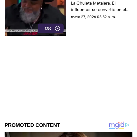
La Chuleta Metalera. El
eliminado de
influencer se convirtió en el
MasterChef
primer eliminado de
mayo 27, 2026 03:52 p. m.
MasterChef tras no convencer
1:56
a los jueces. ¡Dejó huella!