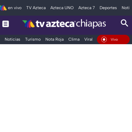
en vivo
TV Azteca
Azteca UNO
Azteca 7
Deportes
Notic
Noticias
Turismo
Nota Roja
Clima
Viral y Tendencia
Taba
En Vivo