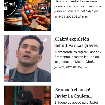
cómo votar por el tercer
¡Tu voto cuenta! Te decimos
cómo votar hoy miércoles 3 de
capitán
junio en MasterChef 24/7 para
elegir al tercer capitán y la
junio 03, 2026 03:27 p. m.
hora límite antes del cierre.
¿Habrá expulsión
definitiva? Las graves
consecuencias que
¡Rompieron las reglas! Lancer y
Emmanuel desatan la furia de
enfrentan Lancer y
los jueces en MasterChef
Emmanuel en
24/7. Descubre qué sanción
junio 01, 2026 02:35 p. m.
MasterChef 24/7
recibirán HOY en la gala del
Pin del chef.
¡Se apagó el fuego!
Javier La Chuleta
Metalera es el primer
El fuego se apagó para Javier