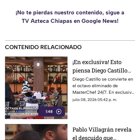
¡No te pierdas nuestro contenido, sigue a
TV Azteca Chiapas en Google News!
CONTENIDO RELACIONADO
¡En exclusiva! Esto
piensa Diego Castillo
tras ser el octavo
Diego Castillo se convierte en
el octavo eliminado de
eliminado de
MasterChef 24/7. En exclusiva,
MasterChef 24/7
el cocinero nos revela su
julio 08, 2026 05:42 p. m.
experiencia, aprendizajes y su
1:48
evolución en el reality.
Pablo Villagrán revela
el descuido que