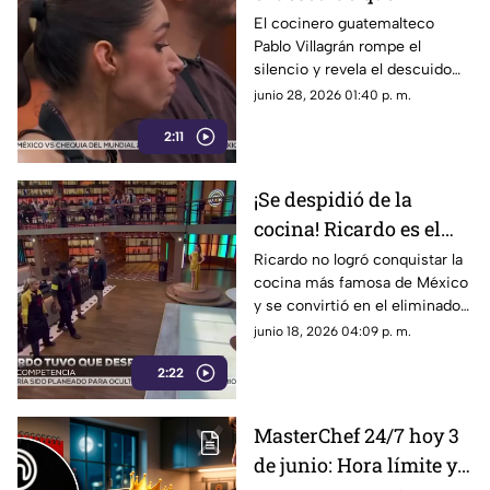
provocó su salida de
El cocinero guatemalteco
Pablo Villagrán rompe el
MasterChef 24/7
silencio y revela el descuido
técnico en su platillo que
junio 28, 2026 01:40 p. m.
decepcionó a los jueces de
2:11
MasterChef 24/7.
¡Se despidió de la
cocina! Ricardo es el
eliminado de
Ricardo no logró conquistar la
cocina más famosa de México
MasterChef tras no
y se convirtió en el eliminado
conquistar a los jueces
de MasterChef. Revive su
junio 18, 2026 04:09 p. m.
emotiva despedida.
2:22
MasterChef 24/7 hoy 3
de junio: Hora límite y