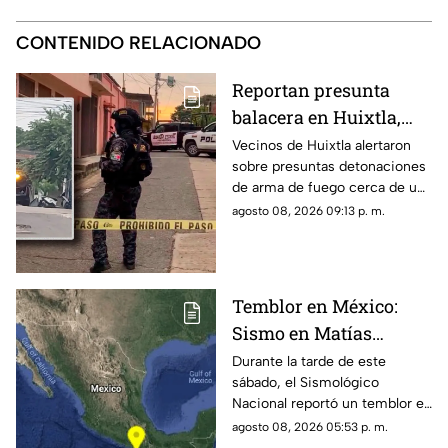
CONTENIDO RELACIONADO
Reportan presunta
balacera en Huixtla,
Chiapas: Vecinos
Vecinos de Huixtla alertaron
sobre presuntas detonaciones
alertan por
de arma de fuego cerca de una
detonaciones de fuego
bodega de café. Circulan
agosto 08, 2026 09:13 p. m.
imágenes en redes sociales;
autoridades no han
confirmado.
Temblor en México:
Sismo en Matías
Romero, Oaxaca, hoy 8
Durante la tarde de este
sábado, el Sismológico
de agosto de 2026
Nacional reportó un temblor en
México hoy, con epicentro en
agosto 08, 2026 05:53 p. m.
Matías Romero, Oaxaca.