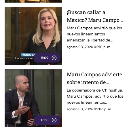
¡Buscan callar a
México? Maru Campos
rechaza regulaciones
Maru Campos advirtió que los
nuevos lineamientos
que amenazan la
amenazan la libertad de
libertad de expresión y
expresión al permitir al poder
agosto 08, 2026 02:10 p. m.
sancionan a la prensa
sancionar a la prensa y definir
5:09
qué es información u opinión.
Maru Campos advierte
sobre intento de
censura del Gobierno
La gobernadora de Chihuahua,
Maru Campos, advirtió que los
Federal bajo la nueva
nuevos lineamientos
ley que controla a los
impulsados por el Gobierno
agosto 08, 2026 02:06 p. m.
medios
Federal podrían derivar en
0:58
actos de censura e influir en la
libertad de expresión.