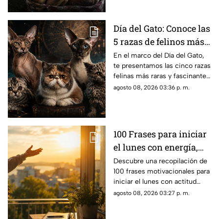
Puebla, tras sufrir un asalto.
Día del Gato: Conoce las
5 razas de felinos más
raras del mundo
En el marco del Día del Gato,
te presentamos las cinco razas
felinas más raras y fascinantes
del planeta por sus singulares
agosto 08, 2026 03:36 p. m.
características físicas.
100 Frases para iniciar
el lunes con energía,
motivación y éxito
Descubre una recopilación de
100 frases motivacionales para
iniciar el lunes con actitud
positiva, superar la rutina y
agosto 08, 2026 03:27 p. m.
enfocar tus metas semanales
con éxito.