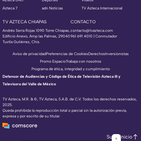
Azteca UNO
Deportes
Videos
Azteca 7
adn Noticias
TV Azteca Internacional
TV AZTECA CHIAPAS
CONTACTO
Andrés Serra Rojas 1090 Torre Chiapas,
contacto@tvazteca.com
Edificio Anexo, Amp las Palmas, 29040
961 691 4010 | Conmutador
Tuxtla Gutiérrez, Chis.
Aviso de privacidad
Preferencias de Cookies
Derechos
Inversionistas
Promo Espacio
Trabaja con nosotros
Programa de ética, integridad y cumplimiento
Defensor de Audiencias y Código de Ética de Televisión Azteca III y
Televisora del Valle de México
TV Azteca, M.R. & ©, TV Azteca, S.A.B. de C.V. Todos los derechos reservados,
2025.
Queda prohibida la reproducción total o parcial sin la autorización previa,
expresa y por escrito de su titular.
Subir inicio