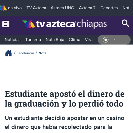
en vivo
TV Azteca
Azteca UNO
Azteca 7
Deportes
Notic
Noticias
Turismo
Nota Roja
Clima
Viral y Tendencia
Taba
En Vi
Tendencia
Nota
Estudiante apostó el dinero de
la graduación y lo perdió todo
Un estudiante decidió apostar en un casino
el dinero que había recolectado para la