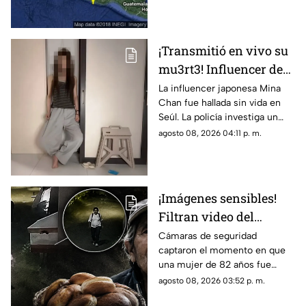
¡Transmitió en vivo su
mu3rt3! Influencer de
k-pop Mina Chan
La influencer japonesa Mina
Chan fue hallada sin vida en
estaba en su
Seúl. La policía investiga un
departamento de Seúl
posible suicidio tras una alerta
agosto 08, 2026 04:11 p. m.
emitida durante una
transmisión en vivo.
¡Imágenes sensibles!
Filtran video del
asesinato de abuelita
Cámaras de seguridad
captaron el momento en que
vendedora de cemitas
una mujer de 82 años fue
en Puebla: le robaron
asesinada al regresar de
agosto 08, 2026 03:52 p. m.
unos pesos
vender cemitas en Chachapa,