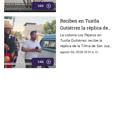
hasta 20 casos de
1:09
deshidratación por altas
temperaturas.
Reciben en Tuxtla
Gutiérrez la réplica de
la Tilma de San Juan
La colonia Los Pájaros en
Tuxtla Gutiérrez recibe la
Diego rumbo a los 500
réplica de la Tilma de San Juan
años de las apariciones
Diego. Un símbolo de fe y
agosto 06, 2026 10:01 a. m.
guadalupanas
unión rumbo al quinto
1:45
centenario guadalupano.