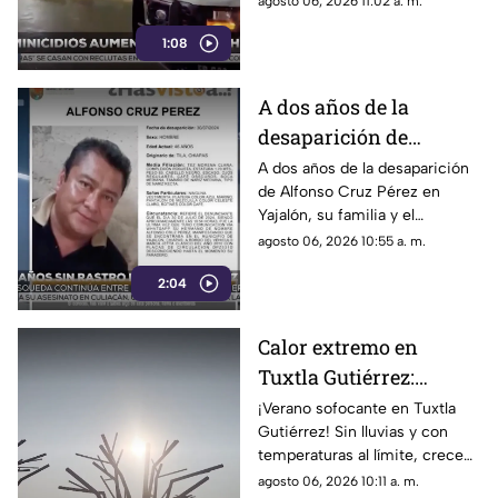
agosto 06, 2026 11:02 a. m.
municipal con cinco casos
1:08
reportados por la FGE.
A dos años de la
desaparición de
Alfonso Cruz Pérez,
A dos años de la desaparición
de Alfonso Cruz Pérez en
convocan a nueva
Yajalón, su familia y el
jornada de búsqueda en
colectivo Buscadoras de los
agosto 06, 2026 10:55 a. m.
Yajalón
Altos de Chiapas convocan a
2:04
una nueva jornada de
búsqueda.
Calor extremo en
Tuxtla Gutiérrez:
Aumentan las
¡Verano sofocante en Tuxtla
Gutiérrez! Sin lluvias y con
emergencias por
temperaturas al límite, crecen
deshidratación severa
los padecimientos por calor,
agosto 06, 2026 10:11 a. m.