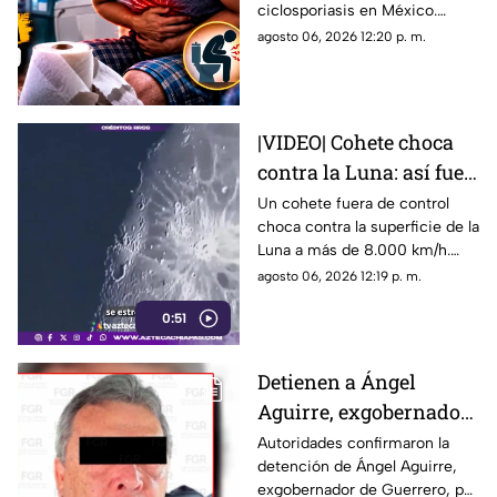
ciclosporiasis en México.
Conoce los casos, los
agosto 06, 2026 12:20 p. m.
síntomas y los estados
afectados por la ‘diarrea
explosiva’.
|VIDEO| Cohete choca
contra la Luna: así fue
el instante exacto del
Un cohete fuera de control
choca contra la superficie de la
impacto
Luna a más de 8.000 km/h.
Mira el momento exacto del
agosto 06, 2026 12:19 p. m.
impacto.
0:51
Detienen a Ángel
Aguirre, exgobernador
de Guerrero, por ocultar
Autoridades confirmaron la
detención de Ángel Aguirre,
evidencia del caso
exgobernador de Guerrero, por