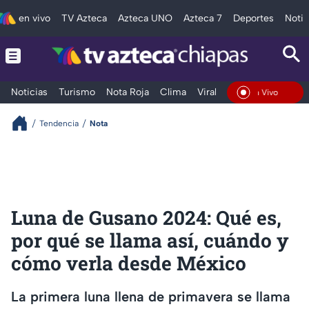
en vivo
TV Azteca
Azteca UNO
Azteca 7
Deportes
Notic
Noticias
Turismo
Nota Roja
Clima
Viral y Tendencia
Taba
En Vivo
Tendencia
Nota
Luna de Gusano 2024: Qué es,
por qué se llama así, cuándo y
cómo verla desde México
La primera luna llena de primavera se llama