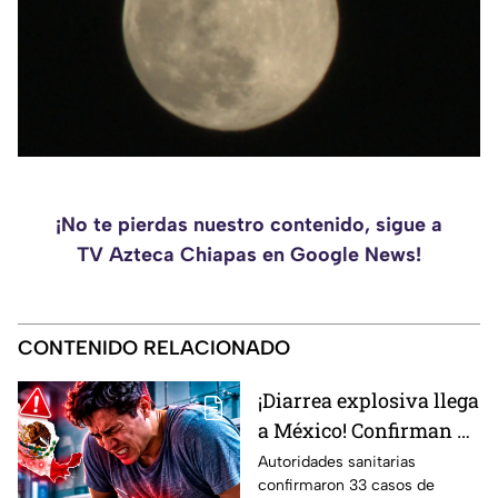
¡No te pierdas nuestro contenido, sigue a
TV Azteca Chiapas en Google News!
CONTENIDO RELACIONADO
¡Diarrea explosiva llega
a México! Confirman 33
casos en el país: Lista
Autoridades sanitarias
confirmaron 33 casos de
de estados afectados