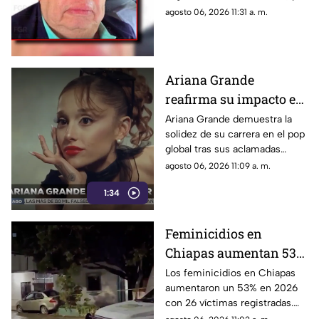
Ayotzinapa
presuntamente ocultar
agosto 06, 2026 11:31 a. m.
evidencias sobre el paradero
de los 43 normalistas de
Ayotzinapa.
Ariana Grande
reafirma su impacto en
el pop global pese a las
Ariana Grande demuestra la
solidez de su carrera en el pop
críticas y su
global tras sus aclamadas
alejamiento de los
nominaciones por Wicked y
agosto 06, 2026 11:09 a. m.
escenarios
pese a las constantes críticas
1:34
en redes sociales.
Feminicidios en
Chiapas aumentan 53%
en 2026; estos son los
Los feminicidios en Chiapas
aumentaron un 53% en 2026
municipios con la
con 26 víctimas registradas.
mayoría de casos
Tapachula lidera la lista