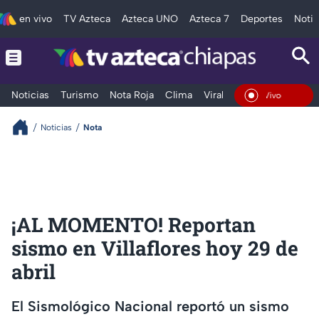
en vivo
TV Azteca
Azteca UNO
Azteca 7
Deportes
Notic
Noticias
Turismo
Nota Roja
Clima
Viral y Tendencia
Taba
En Vivo
Noticias
Nota
¡AL MOMENTO! Reportan
sismo en Villaflores hoy 29 de
abril
El Sismológico Nacional reportó un sismo