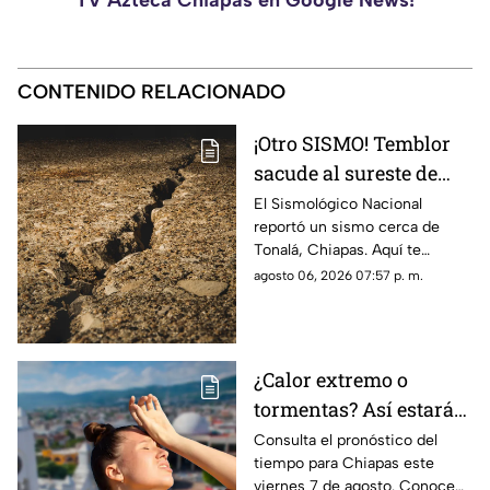
TV Azteca Chiapas en Google News!
CONTENIDO RELACIONADO
¡Otro SISMO! Temblor
sacude al sureste de
México HOY: epicentro
El Sismológico Nacional
reportó un sismo cerca de
y magnitud
Tonalá, Chiapas. Aquí te
contamos todos los detalles
agosto 06, 2026 07:57 p. m.
del movimiento telúrico de
hoy 6 de agosto de 2026.
¿Calor extremo o
tormentas? Así estará
el clima este viernes 7
Consulta el pronóstico del
tiempo para Chiapas este
de agosto en Chiapas
viernes 7 de agosto. Conoce