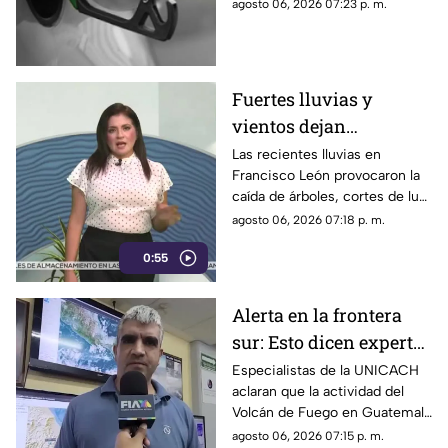
Diésel en las estaciones de
agosto 06, 2026 07:23 p. m.
servicio de Chiapas para este
cierre de semana.
Fuertes lluvias y
vientos dejan
viviendas dañadas en
Las recientes lluvias en
Francisco León provocaron la
Francisco León,
caída de árboles, cortes de luz
Chiapas
y daños en casas de la
agosto 06, 2026 07:18 p. m.
comunidad El Naranjo.
0:55
Protección Civil ya auxilia.
Alerta en la frontera
sur: Esto dicen expertos
sobre el Volcán de
Especialistas de la UNICACH
aclaran que la actividad del
Fuego y la ceniza en
Volcán de Fuego en Guatemala
Chiapas
no representa peligro para
agosto 06, 2026 07:15 p. m.