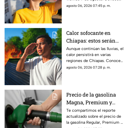
las regiones con probabilidad
agosto 06, 2026 07:45 p. m.
de lluvias y las zonas donde
predominará el ambiente
caluroso.
Calor sofocante en
Chiapas: estos serán
los municipios con las
Aunque continúan las lluvias, el
calor persistirá en varias
temperaturas más altas
regiones de Chiapas. Conoce
este viernes 7 de agosto
cuáles serán los municipios
agosto 06, 2026 07:28 p. m.
con las temperaturas más
altas.
Precio de la gasolina
Magna, Premium y
Diésel en Chiapas:
Te compartimos el reporte
actualizado sobre el precio de
costo por municipio
la gasolina Regular, Premium y
este viernes 7 de agosto