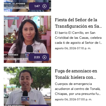
Chiapas ni reactiva a los
1:47
volcanes Tacaná o El Chichón.
Fiesta del Señor de la
Transfiguración en San
Cristóbal de las Casas:
El barrio El Cerrillo, en San
Cristóbal de las Casas, celebra
Tradición y fe en El
cada 6 de agosto al Señor de la
Cerrillo
Transfiguración con misas,
agosto 06, 2026 07:10 p. m.
oraciones y muestras de
2:23
devoción.
Fuga de amoniaco en
Tonalá: hielera con
material peligroso
Cuerpos de emergencia
acudieron al centro de Tonalá,
genera movilización de
Chiapas, por una presunta fuga
emergencia
de amoniaco en una hielería.
agosto 06, 2026 07:00 p. m.
Vialidades fueron cerradas de