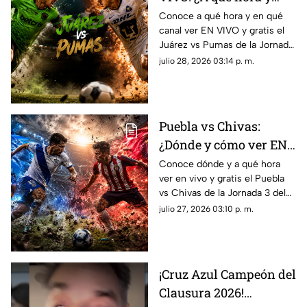
dónde ver el partido de
Conoce a qué hora y en qué
canal ver EN VIVO y gratis el
la Jornada 3 del
Juárez vs Pumas de la Jornada
Apertura 2026?
3 del Apertura 2026. Sigue la
julio 28, 2026 03:14 p. m.
transmisión completamente
en vivo.
Puebla vs Chivas:
¿Dónde y cómo ver EN
VIVO y gratis la
Conoce dónde y a qué hora
ver en vivo y gratis el Puebla
Jornada 3 de la Liga
vs Chivas de la Jornada 3 del
MX?
Apertura 2026. Sigue la
julio 27, 2026 03:10 p. m.
transmisión por Azteca 7 y sus
plataformas este 31 de julio.
¡Cruz Azul Campeón del
Clausura 2026!