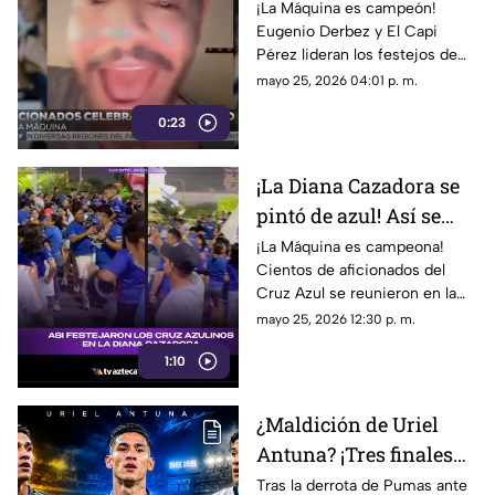
Famosos que
¡La Máquina es campeón!
Eugenio Derbez y El Capi
celebraron el triunfo de
Pérez lideran los festejos de
La Máquina
los famosos tras el título de
mayo 25, 2026 04:01 p. m.
Cruz Azul en el torneo
0:23
Clausura 2026.
¡La Diana Cazadora se
pintó de azul! Así se
vivió la celebración de
¡La Máquina es campeona!
Cientos de aficionados del
Cruz Azul campeón en
Cruz Azul se reunieron en la
Tuxtla Gutiérrez
Diana Cazadora de Tuxtla
mayo 25, 2026 12:30 p. m.
Gutiérrez para celebrar el título
1:10
del Clausura 2026.
¿Maldición de Uriel
Antuna? ¡Tres finales
perdidas! Futbolista
Tras la derrota de Pumas ante