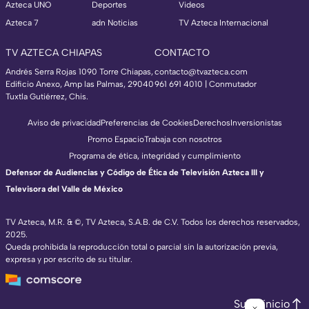
Azteca UNO
Deportes
Videos
Azteca 7
adn Noticias
TV Azteca Internacional
TV AZTECA CHIAPAS
CONTACTO
Andrés Serra Rojas 1090 Torre Chiapas,
contacto@tvazteca.com
Edificio Anexo, Amp las Palmas, 29040
961 691 4010 | Conmutador
Tuxtla Gutiérrez, Chis.
Aviso de privacidad
Preferencias de Cookies
Derechos
Inversionistas
Promo Espacio
Trabaja con nosotros
Programa de ética, integridad y cumplimiento
Defensor de Audiencias y Código de Ética de Televisión Azteca III y
Televisora del Valle de México
TV Azteca, M.R. & ©, TV Azteca, S.A.B. de C.V. Todos los derechos reservados,
2025.
Queda prohibida la reproducción total o parcial sin la autorización previa,
expresa y por escrito de su titular.
Subir inicio