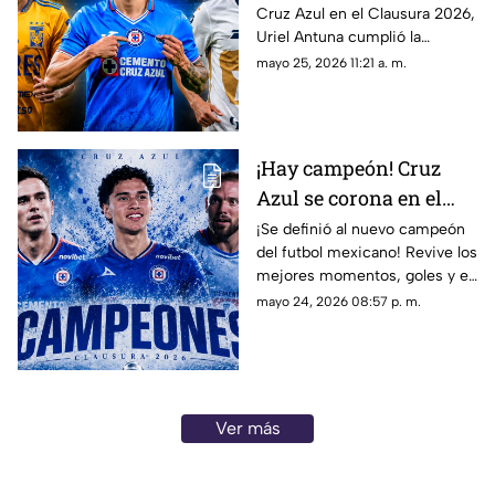
Cruz Azul en el Clausura 2026,
empata récord tras
Uriel Antuna cumplió la
perder la Final con
‘maldición’ e igualó un récord
mayo 25, 2026 11:21 a. m.
Pumas
histórico de finales perdidas.
¡Entérate!
¡Hay campeón! Cruz
Azul se corona en el
Clausura 2026 de la
¡Se definió al nuevo campeón
del futbol mexicano! Revive los
Liga MX tras vencer a
mejores momentos, goles y el
Pumas
resumen de la Final de Vuelta
mayo 24, 2026 08:57 p. m.
del Clausura 2026 entre
Pumas y Cruz Azul.
Ver más