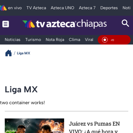
en vivo
TV Azteca
Azteca UNO
Azteca 7
Deportes
Notic
Noticias
Turismo
Nota Roja
Clima
Viral y Tendencia
Taba
En Vi
Liga MX
Liga MX
two container works!
Juárez vs Pumas EN
VIVO: ¿A qué hora y