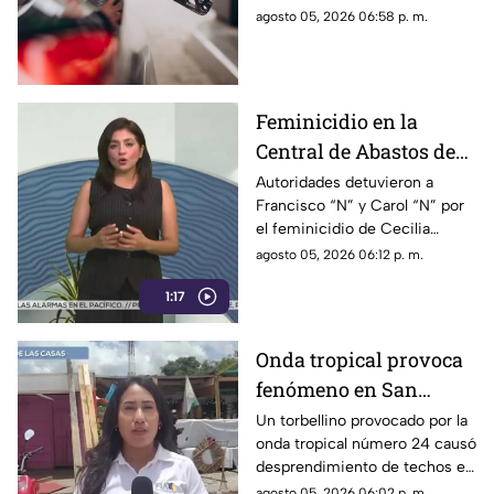
jueves 6 de agosto
Diésel en las estaciones de
agosto 05, 2026 06:58 p. m.
servicio de Chiapas para este
jueves.
Feminicidio en la
Central de Abastos de
Comitán: capturan a
Autoridades detuvieron a
Francisco “N” y Carol “N” por
dos implicados, una
el feminicidio de Cecilia
detención ocurrió en
Viviana en Comitán. La Fiscalía
agosto 05, 2026 06:12 p. m.
Jalisco
investiga el ataque como
1:17
disputas entre locatarios.
Onda tropical provoca
fenómeno en San
Cristóbal: torbellino
Un torbellino provocado por la
onda tropical número 24 causó
desprende techos de
desprendimiento de techos en
locales y derriba
un mercado y la caída de
agosto 05, 2026 06:02 p. m.