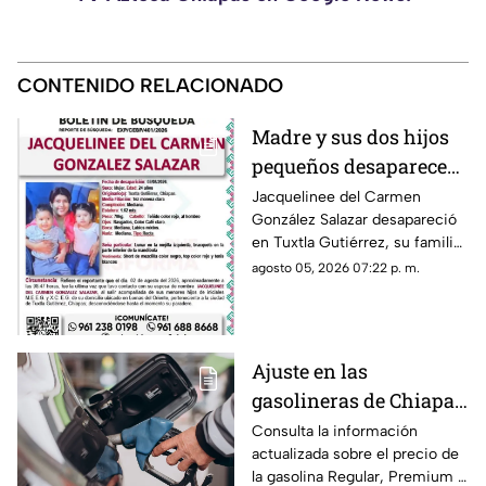
CONTENIDO RELACIONADO
Madre y sus dos hijos
pequeños desaparecen
en Tuxtla Gutiérrez ¡Su
Jacquelinee del Carmen
González Salazar desapareció
esposo levantó una
en Tuxtla Gutiérrez, su familia
ficha de busqueda!
lo busca, por lo que han
agosto 05, 2026 07:22 p. m.
activado un ficha para dar con
su paradero.
Ajuste en las
gasolineras de Chiapas:
Precio de la Magna,
Consulta la información
actualizada sobre el precio de
Premium y Diésel este
la gasolina Regular, Premium y