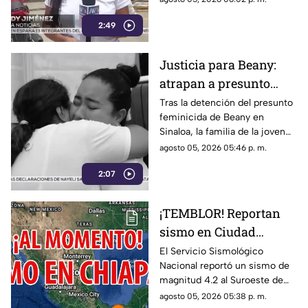
árboles
árboles sobre vehículos en San
2:49
Cristóbal de Las Casas.
Justicia para Beany:
atrapan a presunto
f3minic1da en Sinaloa
Tras la detención del presunto
feminicida de Beany en
y exigen investigar red
Sinaloa, la familia de la joven
de complicidad
exige la pena máxima y
agosto 05, 2026 05:46 p. m.
denuncia que los cómplices
2:07
del crimen siguen prófugos.
¡TEMBLOR! Reportan
sismo en Ciudad
Hidalgo, Chiapas, hoy 5
El Servicio Sismológico
Nacional reportó un sismo de
de agosto del 2026
magnitud 4.2 al Suroeste de
Ciudad Hidalgo, Chiapas. Aquí
agosto 05, 2026 05:38 p. m.