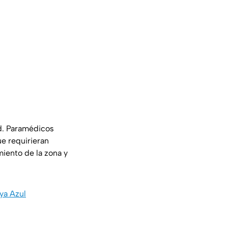
d. Paramédicos
ue requirieran
miento de la zona y
aya Azul