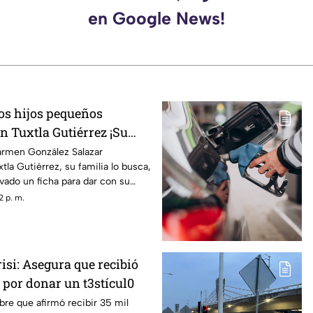
en Google News!
os hijos pequeños
n Tuxtla Gutiérrez ¡Su
ó una ficha de busqueda!
armen González Salazar
tla Gutiérrez, su familia lo busca,
ivado un ficha para dar con su
2 p. m.
isi: Asegura que recibió
 por donar un t3stícul0
re que afirmó recibir 35 mil