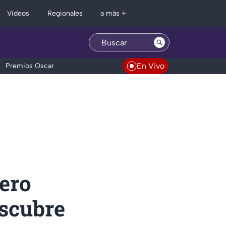
Regionales
Videos
a más +
En Vivo
Premios Oscar
ero
escubre