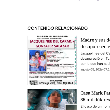
CONTENIDO RELACIONADO
Madre y sus d
desaparecen e
esposo levant
Jacquelinee del C
desapareció en Tux
por lo que han act
paradero.
agosto 05, 2026 07:2
Casa Mark Par
35 mil dólares
El caso de un homb