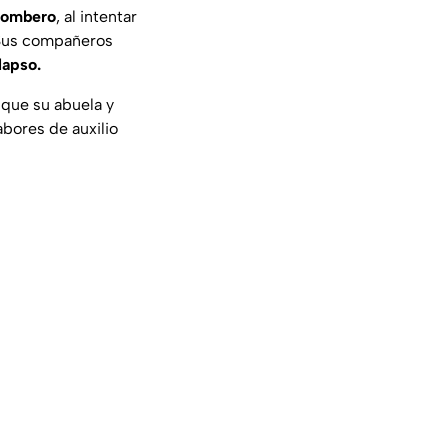
bombero
, al intentar
. Sus compañeros
lapso.
 que su abuela y
abores de auxilio