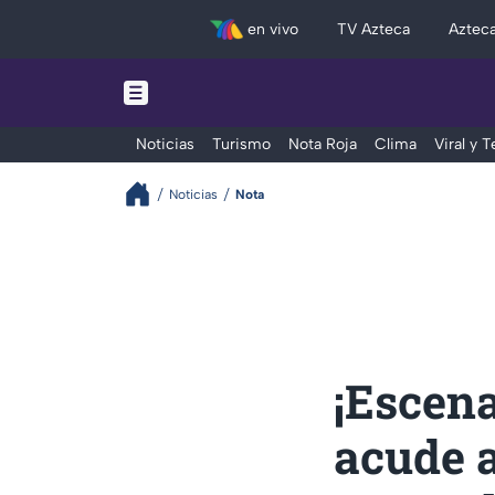
en vivo
TV Azteca
Aztec
Noticias
Turismo
Nota Roja
Clima
Viral y 
Noticias
Nota
¡Escen
acude a