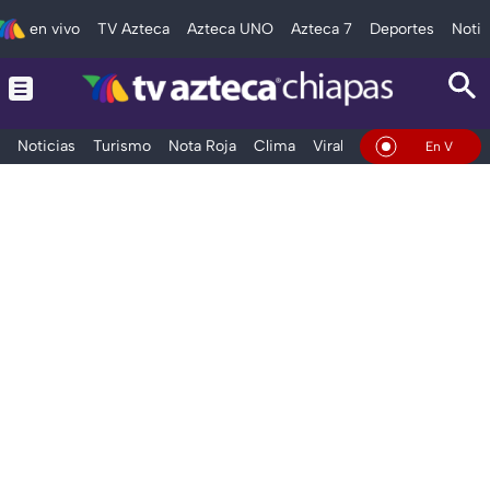
en vivo
TV Azteca
Azteca UNO
Azteca 7
Deportes
Notic
Noticias
Turismo
Nota Roja
Clima
Viral y Tendencia
Taba
En Vivo