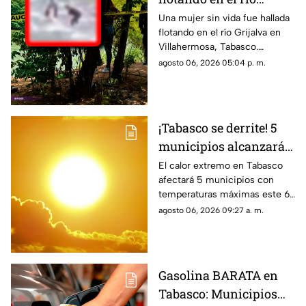
Grijalva, Villahermosa
Una mujer sin vida fue hallada
flotando en el río Grijalva en
Villahermosa, Tabasco.
Conoce los detalles que se
agosto 06, 2026 05:04 p. m.
saben al momento sobre su
causa de muerte.
¡Tabasco se derrite! 5
municipios alcanzarán
temperaturas extremas
El calor extremo en Tabasco
afectará 5 municipios con
hoy jueves
temperaturas máximas este 6
de agosto de 2026. Conoce la
agosto 06, 2026 09:27 a. m.
lista completa y cuántos
grados marcará el termómetro.
Gasolina BARATA en
Tabasco: Municipios