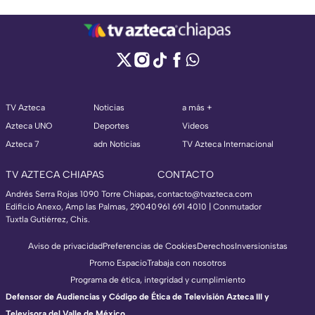
TV Azteca
Noticias
a más +
Azteca UNO
Deportes
Videos
Azteca 7
adn Noticias
TV Azteca Internacional
TV AZTECA CHIAPAS
CONTACTO
Andrés Serra Rojas 1090 Torre Chiapas,
contacto@tvazteca.com
Edificio Anexo, Amp las Palmas, 29040
961 691 4010 | Conmutador
Tuxtla Gutiérrez, Chis.
Aviso de privacidad
Preferencias de Cookies
Derechos
Inversionistas
Promo Espacio
Trabaja con nosotros
Programa de ética, integridad y cumplimiento
Defensor de Audiencias y Código de Ética de Televisión Azteca III y
Televisora del Valle de México