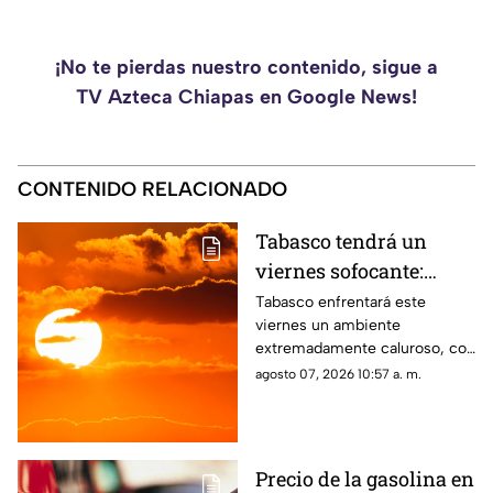
¡No te pierdas nuestro contenido, sigue a
TV Azteca Chiapas en Google News!
CONTENIDO RELACIONADO
Tabasco tendrá un
viernes sofocante:
temperatura superará
Tabasco enfrentará este
viernes un ambiente
los 35 °C y sensación
extremadamente caluroso, con
llegará a 40 °C
temperaturas superiores a 35
agosto 07, 2026 10:57 a. m.
°C y una sensación térmica
que podría alcanzar 45 °C.
Precio de la gasolina en