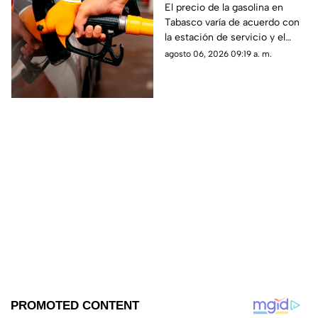
con los precio más
El precio de la gasolina en
Tabasco varía de acuerdo con
bajos hoy 6 de agosto
la estación de servicio y el
municipio. Te compartimos un
agosto 06, 2026 09:19 a. m.
reporte actualizado hoy 6 de
agosto de 2026.