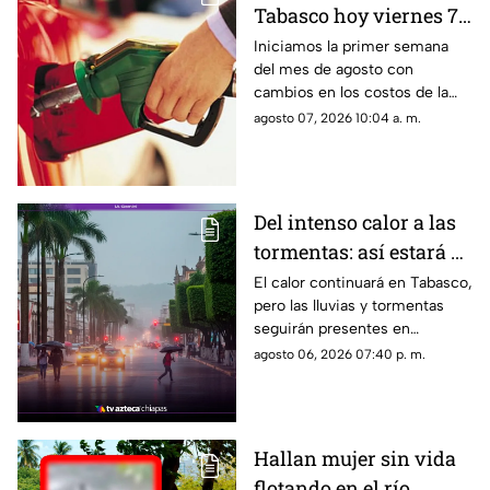
Tabasco hoy viernes 7
agosto: costos de
Iniciamos la primer semana
del mes de agosto con
Magna, Premium y
cambios en los costos de la
Diésel
gasolina en Tabasco, antes de
agosto 07, 2026 10:04 a. m.
cargar combustible este
viernes de quincena, revisa la
lista.
Del intenso calor a las
tormentas: así estará el
clima en Tabasco este
El calor continuará en Tabasco,
pero las lluvias y tormentas
viernes 7 de agosto
seguirán presentes en
distintas regiones. Consulta el
agosto 06, 2026 07:40 p. m.
pronóstico del tiempo oficial.
Hallan mujer sin vida
flotando en el río