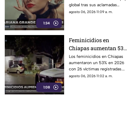
críticas y su
global tras sus aclamadas
alejamiento de los
nominaciones por Wicked y
agosto 06, 2026 11:09 a. m.
escenarios
pese a las constantes críticas
1:34
en redes sociales.
Feminicidios en
Chiapas aumentan 53%
en 2026; estos son los
Los feminicidios en Chiapas
aumentaron un 53% en 2026
municipios con la
con 26 víctimas registradas.
mayoría de casos
Tapachula lidera la lista
agosto 06, 2026 11:02 a. m.
municipal con cinco casos
1:08
reportados por la FGE.