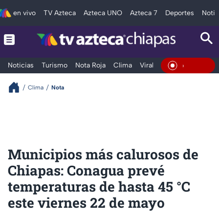
en vivo
TV Azteca
Azteca UNO
Azteca 7
Deportes
Notic
Noticias
Turismo
Nota Roja
Clima
Viral y Tendencia
Taba
En Vivo
Clima
Nota
Municipios más calurosos de
Chiapas: Conagua prevé
temperaturas de hasta 45 °C
este viernes 22 de mayo