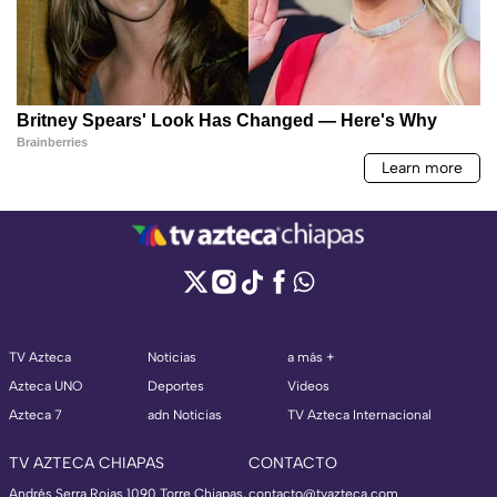
TV Azteca
Noticias
a más +
Azteca UNO
Deportes
Videos
Azteca 7
adn Noticias
TV Azteca Internacional
TV AZTECA CHIAPAS
CONTACTO
Andrés Serra Rojas 1090 Torre Chiapas,
contacto@tvazteca.com