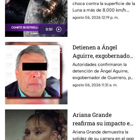
choca contra la superficie de la
impacto
Luna a más de 8.000 km/h.
Mira el momento exacto del
agosto 06, 2026 12:19 p. m.
impacto.
0:51
Detienen a Ángel
Aguirre, exgobernador
de Guerrero, por ocultar
Autoridades confirmaron la
detención de Ángel Aguirre,
evidencia del caso
exgobernador de Guerrero, por
Ayotzinapa
presuntamente ocultar
agosto 06, 2026 11:31 a. m.
evidencias sobre el paradero
de los 43 normalistas de
Ayotzinapa.
Ariana Grande
reafirma su impacto en
el pop global pese a las
Ariana Grande demuestra la
solidez de su carrera en el pop