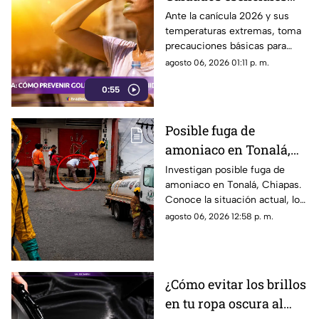
para proteger tu salud
Ante la canícula 2026 y sus
temperaturas extremas, toma
del intenso calor
precauciones básicas para
evitar deshidratación, golpes
agosto 06, 2026 01:11 p. m.
de calor y enfermedades.
0:55
Posible fuga de
amoniaco en Tonalá,
Chiapas: riesgos y
Investigan posible fuga de
amoniaco en Tonalá, Chiapas.
situación actual
Conoce la situación actual, los
riesgos para la salud y las
agosto 06, 2026 12:58 p. m.
medidas de prevención para la
población.
¿Cómo evitar los brillos
en tu ropa oscura al