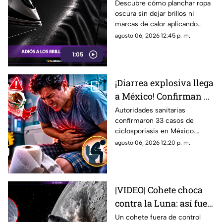
planchar? El método de
Descubre cómo planchar ropa
oscura sin dejar brillos ni
vapor para proteger tus
marcas de calor aplicando
prendas
vapor a distancia y usando la
agosto 06, 2026 12:45 p. m.
temperatura adecuada en tus
1:05
prendas.
¡Diarrea explosiva llega
a México! Confirman 33
casos en el país: Lista
Autoridades sanitarias
confirmaron 33 casos de
de estados afectados
ciclosporiasis en México.
Conoce los casos, los
agosto 06, 2026 12:20 p. m.
síntomas y los estados
afectados por la ‘diarrea
explosiva’.
|VIDEO| Cohete choca
contra la Luna: así fue
el instante exacto del
Un cohete fuera de control