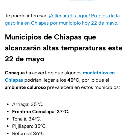
Te puede interesar:
¡A llenar el tanque! Precios de la
gasolina en Chiapas por municipio hoy 22 de mayo.
Municipios de Chiapas que
alcanzarán altas temperaturas este
22 de mayo
Conagua
ha advertido que algunos
municipios en
Chiapas
podrían llegar a los
40°C
, por lo que el
ambiente caluroso
prevalecerá en estos municipios:
Arriaga: 35°C.
Frontera Comalapa: 37°C.
Tonalá: 34°C.
Pijijiapan: 35°C.
Reforma: 36°C.