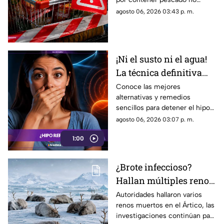
ser mortal
declarado. Revisa lotes
agosto 06, 2026 03:43 p. m.
afectados, la marca del
producto y qué hacer.
¡Ni el susto ni el agua!
La técnica definitiva
para cortar el hipo en
Conoce las mejores
alternativas y remedios
segundos
sencillos para detener el hipo
de forma rápida, desde
agosto 06, 2026 03:07 p. m.
técnicas de respiración hasta
1:00
soluciones caseras.
¿Brote infeccioso?
Hallan múltiples renos
muertos en el Ártico
Autoridades hallaron varios
renos muertos en el Ártico, las
por causas
investigaciones continúan para
desconocidas