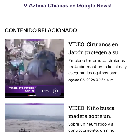
TV Azteca Chiapas en Google News!
CONTENIDO RELACIONADO
VIDEO: Cirujanos en
Japón protegen a su
paciente durante un
En pleno terremoto, cirujanos
en Japón mantienen la calma y
terremoto en la sala de
aseguran los equipos para
operaciones
proteger a su paciente en la
agosto 06, 2026 04:54 p. m.
mesa de operaciones.
0:59
VIDEO: Niño busca
madera sobre un
neumático en el río
Sobre un neumático y a
contracorriente, un niño
Koshi, en la frontera de