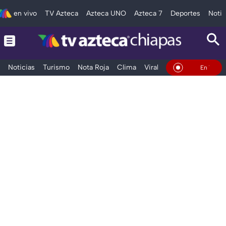
en vivo
TV Azteca
Azteca UNO
Azteca 7
Deportes
Notic
Noticias
Turismo
Nota Roja
Clima
Viral y Tendencia
Taba
En Vivo