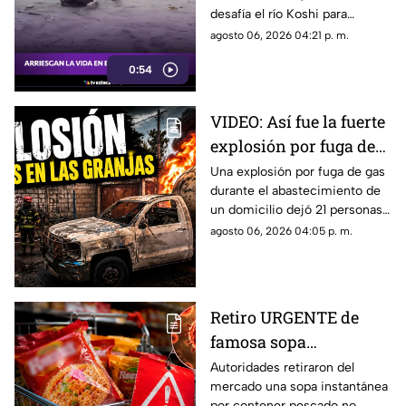
desafía el río Koshi para
India y Nepal
recolectar madera. Una
agosto 06, 2026 04:21 p. m.
arriesgada práctica habitual en
0:54
la frontera de India y Nepal.
VIDEO: Así fue la fuerte
explosión por fuga de
gas en Cuernavaca: 21
Una explosión por fuga de gas
durante el abastecimiento de
heridos
un domicilio dejó 21 personas
heridas y daños en viviendas y
agosto 06, 2026 04:05 p. m.
vehículos en Cuernavaca.
Retiro URGENTE de
famosa sopa
instantánea por
Autoridades retiraron del
mercado una sopa instantánea
ingrediente que podría
por contener pescado no