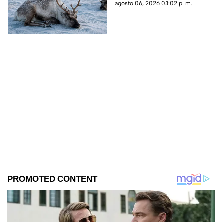
conocer las causas de estas
agosto 06, 2026 03:02 p. m.
inusuales muertes en Svalbard.