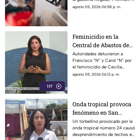
jueves 6 de agosto
Diésel en las estaciones de
agosto 05, 2026 06:58 p. m.
servicio de Chiapas para este
jueves.
Feminicidio en la
Central de Abastos de
Comitán: capturan a
Autoridades detuvieron a
Francisco “N” y Carol “N” por
dos implicados, una
el feminicidio de Cecilia
detención ocurrió en
Viviana en Comitán. La Fiscalía
agosto 05, 2026 06:12 p. m.
Jalisco
investiga el ataque como
1:17
disputas entre locatarios.
Onda tropical provoca
fenómeno en San
Cristóbal: torbellino
Un torbellino provocado por la
onda tropical número 24 causó
desprende techos de
desprendimiento de techos en
locales y derriba