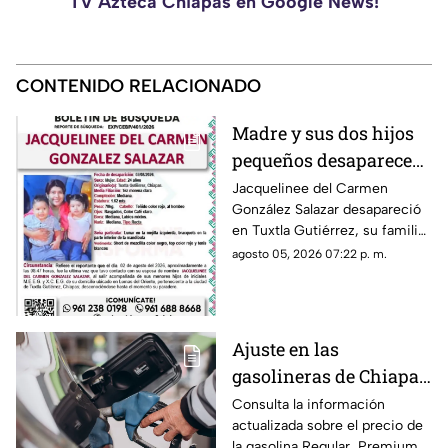
TV Azteca Chiapas en Google News!
CONTENIDO RELACIONADO
Madre y sus dos hijos
pequeños desaparecen
en Tuxtla Gutiérrez ¡Su
Jacquelinee del Carmen
González Salazar desapareció
esposo levantó una
en Tuxtla Gutiérrez, su familia
ficha de busqueda!
lo busca, por lo que han
agosto 05, 2026 07:22 p. m.
activado un ficha para dar con
su paradero.
Ajuste en las
gasolineras de Chiapas:
Precio de la Magna,
Consulta la información
actualizada sobre el precio de
Premium y Diésel este
la gasolina Regular, Premium y