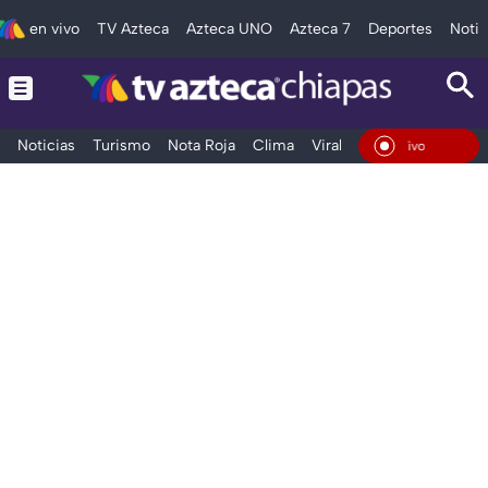
en vivo
TV Azteca
Azteca UNO
Azteca 7
Deportes
Notic
Noticias
Turismo
Nota Roja
Clima
Viral y Tendencia
Taba
En Vivo