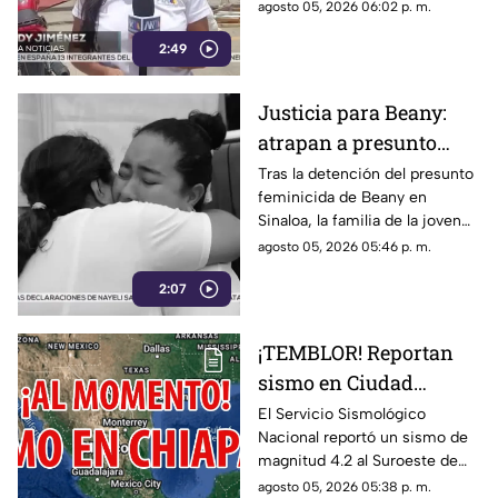
un mercado y la caída de
agosto 05, 2026 06:02 p. m.
árboles
árboles sobre vehículos en San
2:49
Cristóbal de Las Casas.
Justicia para Beany:
atrapan a presunto
f3minic1da en Sinaloa
Tras la detención del presunto
feminicida de Beany en
y exigen investigar red
Sinaloa, la familia de la joven
de complicidad
exige la pena máxima y
agosto 05, 2026 05:46 p. m.
denuncia que los cómplices
2:07
del crimen siguen prófugos.
¡TEMBLOR! Reportan
sismo en Ciudad
Hidalgo, Chiapas, hoy 5
El Servicio Sismológico
Nacional reportó un sismo de
de agosto del 2026
magnitud 4.2 al Suroeste de
Ciudad Hidalgo, Chiapas. Aquí
agosto 05, 2026 05:38 p. m.