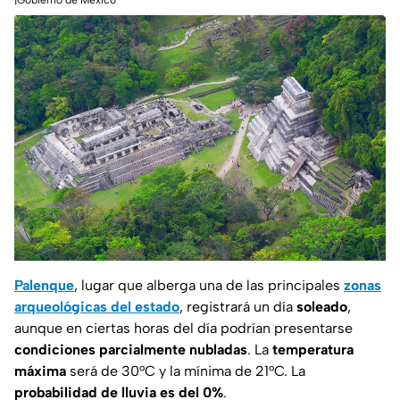
|Gobierno de México
Palenque
, lugar que alberga una de las principales
zonas
arqueológicas del estado
, registrará un día
soleado
,
aunque en ciertas horas del día podrían presentarse
condiciones parcialmente nubladas
. La
temperatura
máxima
será de 30°C y la mínima de 21°C. La
probabilidad de lluvia es del 0%
.