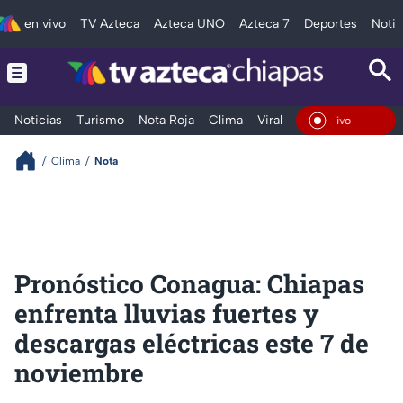
en vivo
TV Azteca
Azteca UNO
Azteca 7
Deportes
Notic
Noticias
Turismo
Nota Roja
Clima
Viral y Tendencia
Taba
En Viv
Clima
Nota
Pronóstico Conagua: Chiapas
enfrenta lluvias fuertes y
descargas eléctricas este 7 de
noviembre