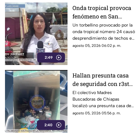
Onda tropical provoca
fenómeno en San
Cristóbal: torbellino
Un torbellino provocado por la
onda tropical número 24 causó
desprende techos de
desprendimiento de techos en
locales y derriba
un mercado y la caída de
agosto 05, 2026 06:02 p. m.
árboles
árboles sobre vehículos en San
2:49
Cristóbal de Las Casas.
Hallan presunta casa
de seguridad con r3st0s
humanos en Chiapa de
El colectivo Madres
Buscadoras de Chiapas
Corzo
localizó una presunta casa de
seguridad en Nicolás Bravo,
agosto 05, 2026 05:56 p. m.
Chiapa de Corzo, donde
2:40
hallaron ropa, casquillos y
restos humanos.