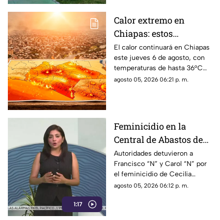
Calor extremo en
Chiapas: estos
municipios alcanzarán
El calor continuará en Chiapas
este jueves 6 de agosto, con
hasta 36°C este jueves
temperaturas de hasta 36°C
en algunos municipios y
agosto 05, 2026 06:21 p. m.
ambiente muy caluroso.
Feminicidio en la
Central de Abastos de
Comitán: capturan a
Autoridades detuvieron a
Francisco “N” y Carol “N” por
dos implicados, una
el feminicidio de Cecilia
detención ocurrió en
Viviana en Comitán. La Fiscalía
agosto 05, 2026 06:12 p. m.
Jalisco
investiga el ataque como
1:17
disputas entre locatarios.