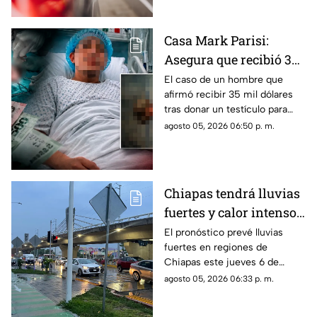
jueves.
Casa Mark Parisi:
Asegura que recibió 35
mil dólares por donar
El caso de un hombre que
afirmó recibir 35 mil dólares
un t3stícul0
tras donar un testículo para
investigación científica volvió
agosto 05, 2026 06:50 p. m.
a viralizarse en redes.
Chiapas tendrá lluvias
fuertes y calor intenso
este jueves 6 de agosto
El pronóstico prevé lluvias
fuertes en regiones de
Chiapas este jueves 6 de
agosto, mientras el ambiente
agosto 05, 2026 06:33 p. m.
continuará caluroso en gran
parte del estado.