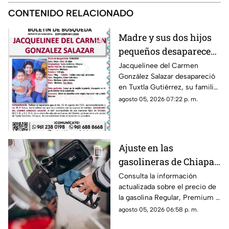
CONTENIDO RELACIONADO
Madre y sus dos hijos
pequeños desaparecen
en Tuxtla Gutiérrez ¡Su
Jacquelinee del Carmen
González Salazar desapareció
esposo levantó una
en Tuxtla Gutiérrez, su familia
ficha de busqueda!
lo busca, por lo que han
agosto 05, 2026 07:22 p. m.
activado un ficha para dar con
su paradero.
Ajuste en las
gasolineras de Chiapas:
Precio de la Magna,
Consulta la información
actualizada sobre el precio de
Premium y Diésel este
la gasolina Regular, Premium y
jueves 6 de agosto
Diésel en las estaciones de
agosto 05, 2026 06:58 p. m.
servicio de Chiapas para este