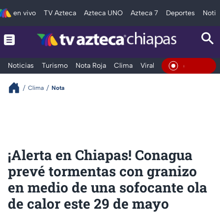
en vivo
TV Azteca
Azteca UNO
Azteca 7
Deportes
Notic
Noticias
Turismo
Nota Roja
Clima
Viral y Tendencia
Taba
En Vivo
Clima
Nota
¡Alerta en Chiapas! Conagua
prevé tormentas con granizo
en medio de una sofocante ola
de calor este 29 de mayo