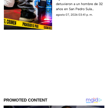
detuvieron a un hombre de 32
otros niños y la niña
años en San Pedro Sula
terminó 4bus4d4
acusado de agredir
agosto 07, 2026 03:41 p. m.
sexualmente a una niña de 9
años. El sospechoso fue
remitido al Ministerio Público.