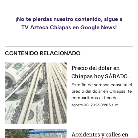
¡No te pierdas nuestro contenido, sigue a
TV Azteca Chiapas en Google News!
CONTENIDO RELACIONADO
Precio del dólar en
Chiapas hoy SÁBADO 8
de agosto de 2026: Tipo
Este fin de semana consulta el
precio del dólar en Chiapas, te
de cambio para
compartimos el tipo de
COMPRA y VENTA
cambio promedio, así como
agosto 08, 2026 09:05 a. m.
los costos de compra y venta
en bancos y casas de cambio.
Accidentes y calles en