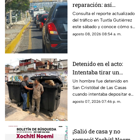
reparación: así
amanece el tráfico en
Consulta el reporte actualizado
del tráfico en Tuxtla Gutiérrez
Tuxtla Gutiérrez hoy
este sábado y conoce cómo se
sábado 8 de agosto
encuentra la circulación en las
agosto 08, 2026 08:54 a. m.
principales avenidas de la
ciudad.
Detenido en el acto:
Intentaba tirar un
becerro muerto en un
Un hombre fue detenido en
San Cristóbal de Las Casas
contenedor de basura
cuando intentaba depositar en
en SCLC
un contenedor un costal que
agosto 07, 2026 07:46 p. m.
contenía un becerro muerto.
¡Salió de casa y no
regresó! Xochitl Noemi