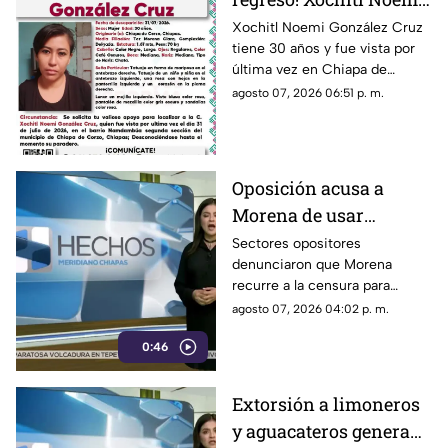
desapareció en Chiapa
Xochitl Noemi González Cruz
tiene 30 años y fue vista por
de Corzo
última vez en Chiapa de
Corzo, Chiapas.
agosto 07, 2026 06:51 p. m.
Oposición acusa a
Morena de usar
censura para ocultar
Sectores opositores
denunciaron que Morena
seńalamientos de
recurre a la censura para
narcopolítica
imponer su versión oficial y
agosto 07, 2026 04:02 p. m.
desestimar señalamientos que
0:46
vinculan a la 4T con la
narcopolítica.
Extorsión a limoneros
y aguacateros genera