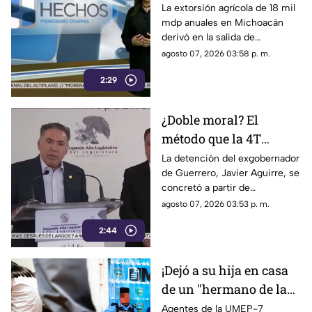
pérdidas de 18 mil mdp
La extorsión agrícola de 18 mil
mdp anuales en Michoacán
en Michoacán
derivó en la salida de
inspectores de EE. UU.,
agosto 07, 2026 03:58 p. m.
frenando la exportación de
2:29
aguacate y provocando
severas pérdidas.
¿Doble moral? El
método que la 4T
desacredita para Rocha
La detención del exgobernador
de Guerrero, Javier Aguirre, se
Moya y Enrique
concretó a partir de
Inzunza fue el que
declaraciones de testigos
agosto 07, 2026 03:53 p. m.
metió a la cárcel a
protegidos, figura legal
Javier Aguirre
2:44
cuestionada por la 4T.
¡Dejó a su hija en casa
de un "hermano de la
iglesia" para jugar con
Agentes de la UMEP-7