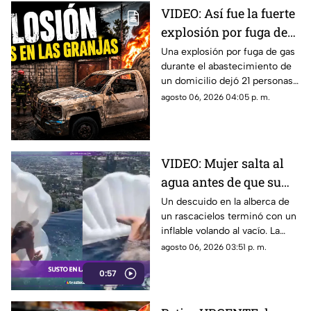
VIDEO: Así fue la fuerte
explosión por fuga de
gas en Cuernavaca: 21
Una explosión por fuga de gas
durante el abastecimiento de
heridos
un domicilio dejó 21 personas
heridas y daños en viviendas y
agosto 06, 2026 04:05 p. m.
vehículos en Cuernavaca.
VIDEO: Mujer salta al
agua antes de que su
inflable vuele al vacío
Un descuido en la alberca de
un rascacielos terminó con un
en un rascacielos
inflable volando al vacío. La
rápida reacción de una mujer
agosto 06, 2026 03:51 p. m.
evitó un accidente.
0:57