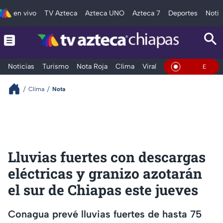
en vivo
TV Azteca
Azteca UNO
Azteca 7
Deportes
Notic
Noticias
Turismo
Nota Roja
Clima
Viral y Tendencia
Taba
En Vivo
Clima
Nota
Lluvias fuertes con descargas
eléctricas y granizo azotarán
el sur de Chiapas este jueves
Conagua prevé lluvias fuertes de hasta 75