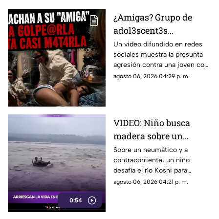
¿Amigas? Grupo de
adol3scent3s
emborrachan a
Un video difundido en redes
sociales muestra la presunta
jov3nc1ta y la agr3den
agresión contra una joven con
a golpes: grabaron todo
epilepsia en Estados Unidos. El
agosto 06, 2026 04:29 p. m.
caso ha provocado
indignación.
VIDEO: Niño busca
madera sobre un
neumático en el río
Sobre un neumático y a
contracorriente, un niño
Koshi, en la frontera de
desafía el río Koshi para
India y Nepal
recolectar madera. Una
agosto 06, 2026 04:21 p. m.
arriesgada práctica habitual en
0:54
la frontera de India y Nepal.