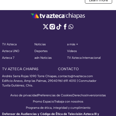
TV Azteca
Noticias
a más +
Azteca UNO
Deportes
Videos
Azteca 7
adn Noticias
TV Azteca Internacional
TV AZTECA CHIAPAS
CONTACTO
Andrés Serra Rojas 1090 Torre Chiapas,
contacto@tvazteca.com
Edificio Anexo, Amp las Palmas, 29040
961 691 4010 | Conmutador
Tuxtla Gutiérrez, Chis.
Aviso de privacidad
Preferencias de Cookies
Derechos
Inversionistas
Promo Espacio
Trabaja con nosotros
Programa de ética, integridad y cumplimiento
Defensor de Audiencias y Código de Ética de Televisión Azteca III y