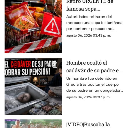
Retiro URGENTE de
famosa sopa
instantánea por
Autoridades retiraron del
mercado una sopa instantánea
ingrediente que podría
por contener pescado no
ser mortal
declarado. Revisa lotes
agosto 06, 2026 03:43 p. m.
afectados, la marca del
producto y qué hacer.
Hombre ocultó el
cadáv3r de su padre en
un congelador para
Un hombre fue detenido en
Grecia tras ocultar el cuerpo
cobrar su pensión
de su padre en un congelador
durante años
para seguir cobrando su
agosto 06, 2026 03:37 p. m.
pensión durante varios años.
|VIDEO|Buscaba la