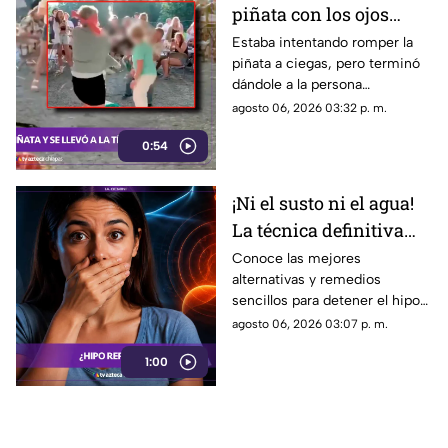
piñata con los ojos
vendados y golpeó sin
Estaba intentando romper la
piñata a ciegas, pero terminó
querer a una invitada
dándole a la persona
equivocada. Mira cómo fue el
agosto 06, 2026 03:32 p. m.
momento exacto del divertido
0:54
accidente.
¡Ni el susto ni el agua!
La técnica definitiva
para cortar el hipo en
Conoce las mejores
alternativas y remedios
segundos
sencillos para detener el hipo
de forma rápida, desde
agosto 06, 2026 03:07 p. m.
técnicas de respiración hasta
1:00
soluciones caseras.