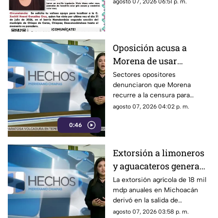
Corzo, Chiapas.
agosto 07, 2026 06:51 p. m.
Oposición acusa a
Morena de usar
censura para ocultar
Sectores opositores
denunciaron que Morena
seńalamientos de
recurre a la censura para
narcopolítica
imponer su versión oficial y
agosto 07, 2026 04:02 p. m.
desestimar señalamientos que
0:46
vinculan a la 4T con la
narcopolítica.
Extorsión a limoneros
y aguacateros genera
pérdidas de 18 mil mdp
La extorsión agrícola de 18 mil
mdp anuales en Michoacán
en Michoacán
derivó en la salida de
inspectores de EE. UU.,
agosto 07, 2026 03:58 p. m.