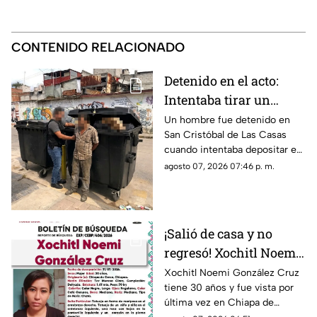
CONTENIDO RELACIONADO
Detenido en el acto:
Intentaba tirar un
becerro muerto en un
Un hombre fue detenido en
San Cristóbal de Las Casas
contenedor de basura
cuando intentaba depositar en
en SCLC
un contenedor un costal que
agosto 07, 2026 07:46 p. m.
contenía un becerro muerto.
¡Salió de casa y no
regresó! Xochitl Noemi
desapareció en Chiapa
Xochitl Noemi González Cruz
tiene 30 años y fue vista por
de Corzo
última vez en Chiapa de