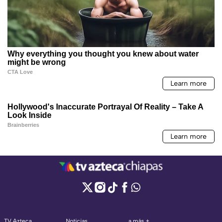
TV Azteca
Noticias
a más +