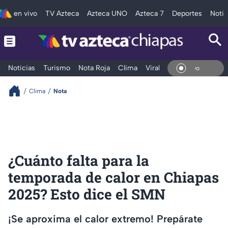
en vivo
TV Azteca
Azteca UNO
Azteca 7
Deportes
Notic
Noticias
Turismo
Nota Roja
Clima
Viral y Tendencia
Taba
En Vi
Clima
Nota
¿Cuánto falta para la
temporada de calor en Chiapas
2025? Esto dice el SMN
¡Se aproxima el calor extremo! Prepárate