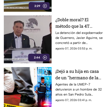
frenando la exportación de
2:29
aguacate y provocando
severas pérdidas.
¿Doble moral? El
método que la 4T
desacredita para Rocha
La detención del exgobernador
de Guerrero, Javier Aguirre, se
Moya y Enrique
concretó a partir de
Inzunza fue el que
declaraciones de testigos
agosto 07, 2026 03:53 p. m.
metió a la cárcel a
protegidos, figura legal
Javier Aguirre
2:44
cuestionada por la 4T.
¡Dejó a su hija en casa
de un "hermano de la
iglesia" para jugar con
Agentes de la UMEP-7
detuvieron a un hombre de 32
otros niños y la niña
años en San Pedro Sula
terminó 4bus4d4
acusado de agredir
agosto 07, 2026 03:41 p. m.
sexualmente a una niña de 9