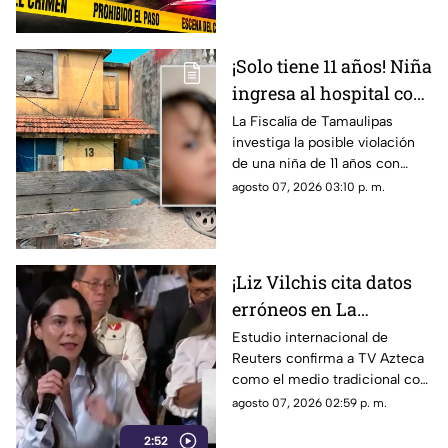
años. El sospechoso fue
remitido al Ministerio Público.
¡Solo tiene 11 años! Niña
ingresa al hospital con
más de 5 meses de
La Fiscalía de Tamaulipas
investiga la posible violación
embarazo: autoridades
de una niña de 11 años con
investigan familiares
cinco meses de embarazo en
agosto 07, 2026 03:10 p. m.
Matamoros, todo apunta al
entorno familiar.
¡Liz Vilchis cita datos
erróneos en La
Mañanera: Estudio de
Estudio internacional de
Reuters confirma a TV Azteca
Reuters confirma
como el medio tradicional con
liderazgo de TV Azteca
mayor alcance y credibilidad
agosto 07, 2026 02:59 p. m.
en alcance y
en México, tras
credibilidad
2:52
inconsistencias en La