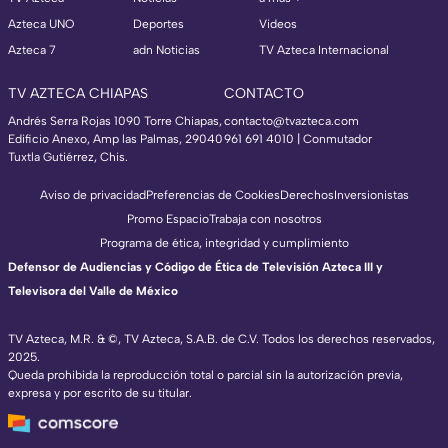
Azteca UNO
Deportes
Videos
Azteca 7
adn Noticias
TV Azteca Internacional
TV AZTECA CHIAPAS
CONTACTO
Andrés Serra Rojas 1090 Torre Chiapas,
contacto@tvazteca.com
Edificio Anexo, Amp las Palmas, 29040
961 691 4010 | Conmutador
Tuxtla Gutiérrez, Chis.
Aviso de privacidad
Preferencias de Cookies
Derechos
Inversionistas
Promo Espacio
Trabaja con nosotros
Programa de ética, integridad y cumplimiento
Defensor de Audiencias y Código de Ética de Televisión Azteca III y
Televisora del Valle de México
TV Azteca, M.R. & ©, TV Azteca, S.A.B. de C.V. Todos los derechos reservados,
2025.
Queda prohibida la reproducción total o parcial sin la autorización previa,
expresa y por escrito de su titular.