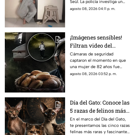
Seúl. La policía investiga un
departamento de Seúl
posible suicidio tras una alerta
agosto 08, 2026 04:11 p. m.
emitida durante una
transmisión en vivo.
¡Imágenes sensibles!
Filtran video del
asesinato de abuelita
Cámaras de seguridad
captaron el momento en que
vendedora de cemitas
una mujer de 82 años fue
en Puebla: le robaron
asesinada al regresar de
agosto 08, 2026 03:52 p. m.
unos pesos
vender cemitas en Chachapa,
Puebla, tras sufrir un asalto.
Día del Gato: Conoce las
5 razas de felinos más
raras del mundo
En el marco del Día del Gato,
te presentamos las cinco razas
felinas más raras y fascinantes