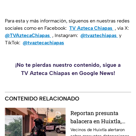
Para esta y más información, síguenos en nuestras redes
sociales como en Facebook:
TV Azteca Chiapas
, vía X:
@TVAztecaChiapas
, Instagram:
@tvaztechiapas
y
TikTok:
@tvaztecachiapas
¡No te pierdas nuestro contenido, sigue a
TV Azteca Chiapas en Google News!
CONTENIDO RELACIONADO
Reportan presunta
balacera en Huixtla,
Chiapas: Vecinos
Vecinos de Huixtla alertaron