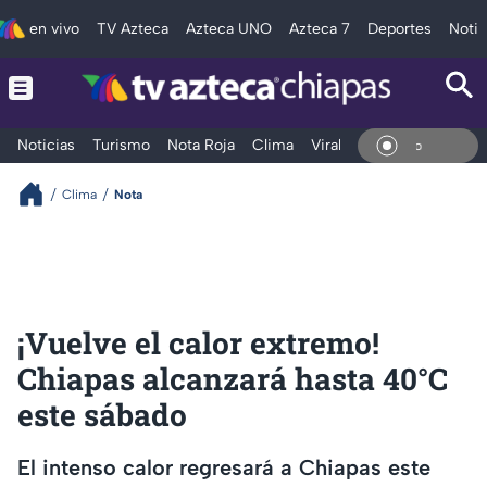
en vivo
TV Azteca
Azteca UNO
Azteca 7
Deportes
Notic
Noticias
Turismo
Nota Roja
Clima
Viral y Tendencia
Taba
En Viv
Clima
Nota
¡Vuelve el calor extremo!
Chiapas alcanzará hasta 40°C
este sábado
El intenso calor regresará a Chiapas este