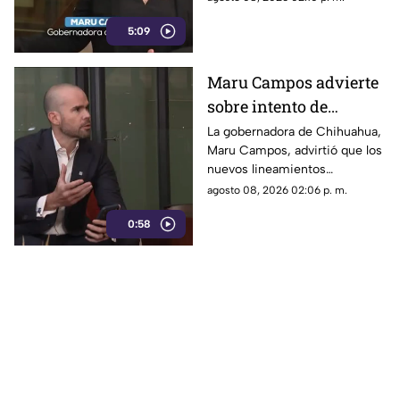
sancionan a la prensa
sancionar a la prensa y definir
5:09
qué es información u opinión.
Maru Campos advierte
sobre intento de
censura del Gobierno
La gobernadora de Chihuahua,
Maru Campos, advirtió que los
Federal bajo la nueva
nuevos lineamientos
ley que controla a los
impulsados por el Gobierno
agosto 08, 2026 02:06 p. m.
medios
Federal podrían derivar en
0:58
actos de censura e influir en la
libertad de expresión.