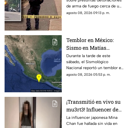
sobre presuntas detonaciones
alertan por
de arma de fuego cerca de una
detonaciones de fuego
bodega de café. Circulan
agosto 08, 2026 09:13 p. m.
imágenes en redes sociales;
autoridades no han
confirmado.
Temblor en México:
Sismo en Matías
Romero, Oaxaca, hoy 8
Durante la tarde de este
sábado, el Sismológico
de agosto de 2026
Nacional reportó un temblor en
México hoy, con epicentro en
agosto 08, 2026 05:53 p. m.
Matías Romero, Oaxaca.
¡Transmitió en vivo su
mu3rt3! Influencer de
k-pop Mina Chan
La influencer japonesa Mina
Chan fue hallada sin vida en
estaba en su