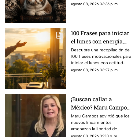
del planeta por sus singulares
agosto 08, 2026 03:36 p. m.
características físicas.
100 Frases para iniciar
el lunes con energía,
motivación y éxito
Descubre una recopilación de
100 frases motivacionales para
iniciar el lunes con actitud
positiva, superar la rutina y
agosto 08, 2026 03:27 p. m.
enfocar tus metas semanales
con éxito.
¡Buscan callar a
México? Maru Campos
rechaza regulaciones
Maru Campos advirtió que los
nuevos lineamientos
que amenazan la
amenazan la libertad de
libertad de expresión y
expresión al permitir al poder
agosto 08, 2026 02:10 p. m.