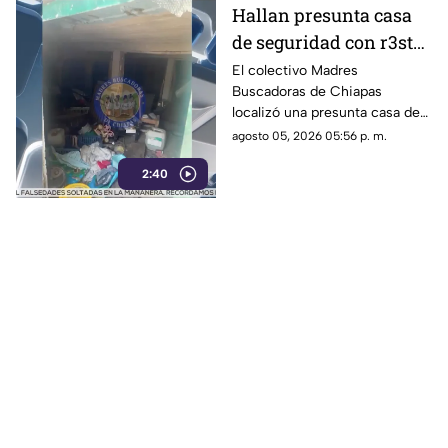
Hallan presunta casa
de seguridad con r3st0s
humanos en Chiapa de
El colectivo Madres
Buscadoras de Chiapas
Corzo
localizó una presunta casa de
seguridad en Nicolás Bravo,
agosto 05, 2026 05:56 p. m.
Chiapa de Corzo, donde
2:40
hallaron ropa, casquillos y
restos humanos.