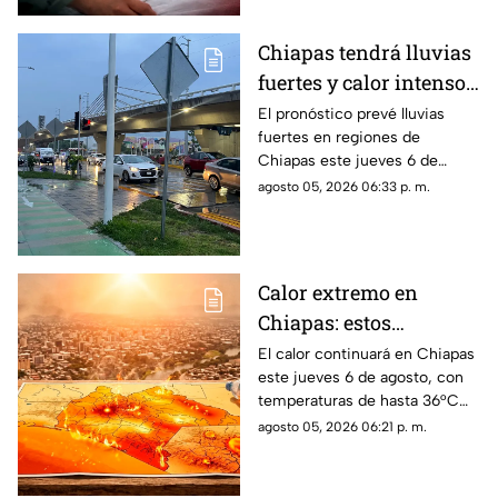
Chiapas tendrá lluvias
fuertes y calor intenso
este jueves 6 de agosto
El pronóstico prevé lluvias
fuertes en regiones de
Chiapas este jueves 6 de
agosto, mientras el ambiente
agosto 05, 2026 06:33 p. m.
continuará caluroso en gran
parte del estado.
Calor extremo en
Chiapas: estos
municipios alcanzarán
El calor continuará en Chiapas
este jueves 6 de agosto, con
hasta 36°C este jueves
temperaturas de hasta 36°C
en algunos municipios y
agosto 05, 2026 06:21 p. m.
ambiente muy caluroso.