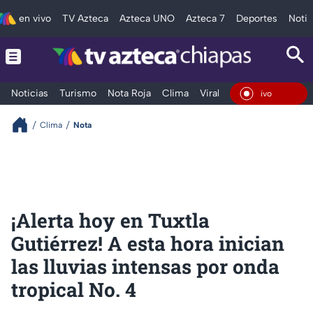
en vivo
TV Azteca
Azteca UNO
Azteca 7
Deportes
Notic
Noticias
Turismo
Nota Roja
Clima
Viral y Tendencia
Taba
En Vi
Clima
Nota
¡Alerta hoy en Tuxtla
Gutiérrez! A esta hora inician
las lluvias intensas por onda
tropical No. 4