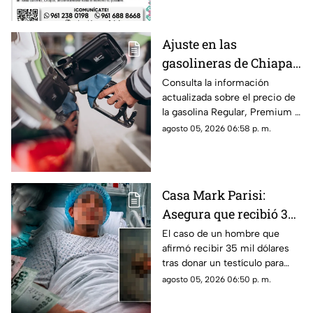
su paradero.
Ajuste en las
gasolineras de Chiapas:
Precio de la Magna,
Consulta la información
actualizada sobre el precio de
Premium y Diésel este
la gasolina Regular, Premium y
jueves 6 de agosto
Diésel en las estaciones de
agosto 05, 2026 06:58 p. m.
servicio de Chiapas para este
jueves.
Casa Mark Parisi:
Asegura que recibió 35
mil dólares por donar
El caso de un hombre que
afirmó recibir 35 mil dólares
un t3stícul0
tras donar un testículo para
investigación científica volvió
agosto 05, 2026 06:50 p. m.
a viralizarse en redes.