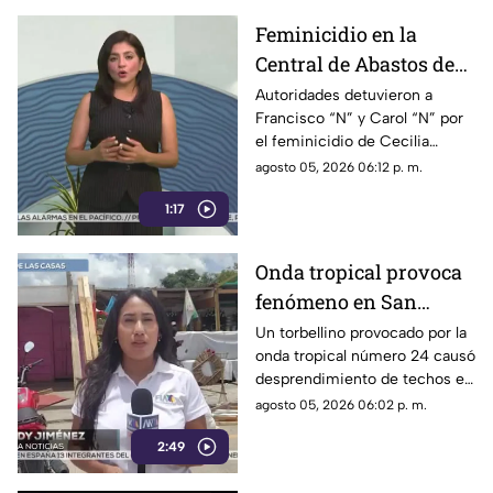
Feminicidio en la
Central de Abastos de
Comitán: capturan a
Autoridades detuvieron a
Francisco “N” y Carol “N” por
dos implicados, una
el feminicidio de Cecilia
detención ocurrió en
Viviana en Comitán. La Fiscalía
agosto 05, 2026 06:12 p. m.
Jalisco
investiga el ataque como
1:17
disputas entre locatarios.
Onda tropical provoca
fenómeno en San
Cristóbal: torbellino
Un torbellino provocado por la
onda tropical número 24 causó
desprende techos de
desprendimiento de techos en
locales y derriba
un mercado y la caída de
agosto 05, 2026 06:02 p. m.
árboles
árboles sobre vehículos en San
2:49
Cristóbal de Las Casas.