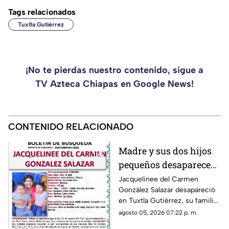
Tags relacionados
Tuxtla Gutiérrez
¡No te pierdas nuestro contenido, sigue a
TV Azteca Chiapas en Google News!
CONTENIDO RELACIONADO
Madre y sus dos hijos
pequeños desaparecen
en Tuxtla Gutiérrez ¡Su
Jacquelinee del Carmen
González Salazar desapareció
esposo levantó una
en Tuxtla Gutiérrez, su familia
ficha de busqueda!
lo busca, por lo que han
agosto 05, 2026 07:22 p. m.
activado un ficha para dar con