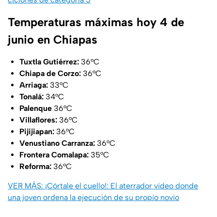
Temperaturas máximas hoy 4 de
junio en Chiapas
Tuxtla Gutiérrez:
36°C
Chiapa de Corzo:
36°C
Arriaga:
33°C
Tonalá:
34°C
Palenque
36°C
Villaflores:
36°C
Pijijiapan:
36°C
Venustiano Carranza:
36°C
Frontera Comalapa:
35°C
Reforma:
36°C
VER MÁS: ¡Córtale el cuello!: El aterrador video donde
una joven ordena la ejecución de su propio novio