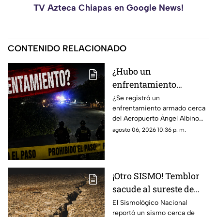
TV Azteca Chiapas en Google News!
CONTENIDO RELACIONADO
¿Hubo un
enfrentamiento
armado en el
¿Se registró un
enfrentamiento armado cerca
aeropuerto Ángel
del Aeropuerto Ángel Albino
Albino Corzo? Esto
Corzo? Autoridades
agosto 06, 2026 10:36 p. m.
dijeron las autoridades
confirmaron lo que en realidad
está ocurriendo.
¡Otro SISMO! Temblor
sacude al sureste de
México HOY: epicentro
El Sismológico Nacional
reportó un sismo cerca de
y magnitud