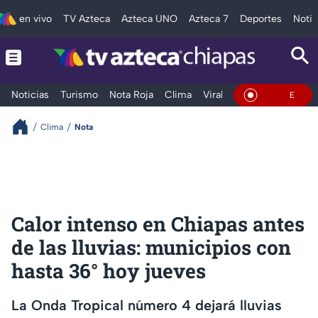
en vivo
TV Azteca
Azteca UNO
Azteca 7
Deportes
Notic
Noticias
Turismo
Nota Roja
Clima
Viral y Tendencia
Taba
En Vivo
Clima
Nota
Calor intenso en Chiapas antes
de las lluvias: municipios con
hasta 36° hoy jueves
La Onda Tropical número 4 dejará lluvias