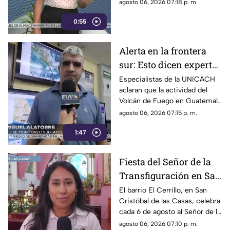
y daños en casas de la
agosto 06, 2026 07:18 p. m.
comunidad El Naranjo.
0:55
Protección Civil ya auxilia.
Alerta en la frontera
sur: Esto dicen expertos
sobre el Volcán de
Especialistas de la UNICACH
aclaran que la actividad del
Fuego y la ceniza en
Volcán de Fuego en Guatemala
Chiapas
no representa peligro para
agosto 06, 2026 07:15 p. m.
Chiapas ni reactiva a los
1:47
volcanes Tacaná o El Chichón.
Fiesta del Señor de la
Transfiguración en San
Cristóbal de las Casas:
El barrio El Cerrillo, en San
Cristóbal de las Casas, celebra
Tradición y fe en El
cada 6 de agosto al Señor de la
Cerrillo
Transfiguración con misas,
agosto 06, 2026 07:10 p. m.