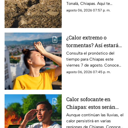
Tonalá, Chiapas. Aquí te
contamos todos los detalles
agosto 06, 2026 07:57 p. m.
del movimiento telúrico de
hoy 6 de agosto de 2026.
¿Calor extremo o
tormentas? Así estará
el clima este viernes 7
Consulta el pronóstico del
tiempo para Chiapas este
de agosto en Chiapas
viernes 7 de agosto. Conoce
las regiones con probabilidad
agosto 06, 2026 07:45 p. m.
de lluvias y las zonas donde
predominará el ambiente
caluroso.
Calor sofocante en
Chiapas: estos serán
los municipios con las
Aunque continúan las lluvias, el
calor persistirá en varias
temperaturas más altas
regiones de Chiapas. Conoce