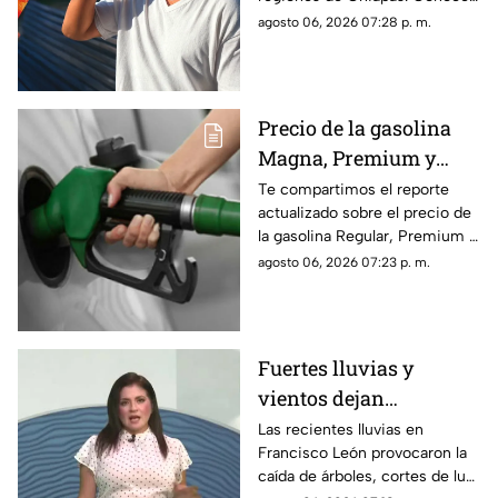
este viernes 7 de agosto
cuáles serán los municipios
agosto 06, 2026 07:28 p. m.
con las temperaturas más
altas.
Precio de la gasolina
Magna, Premium y
Diésel en Chiapas:
Te compartimos el reporte
actualizado sobre el precio de
costo por municipio
la gasolina Regular, Premium y
este viernes 7 de agosto
Diésel en las estaciones de
agosto 06, 2026 07:23 p. m.
servicio de Chiapas para este
cierre de semana.
Fuertes lluvias y
vientos dejan
viviendas dañadas en
Las recientes lluvias en
Francisco León provocaron la
Francisco León,
caída de árboles, cortes de luz
Chiapas