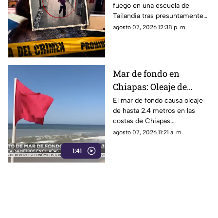
fuego en una escuela de
profesores, a sus
Tailandia tras presuntamente
abuelos y deja decenas
matar a sus abuelos. El ataque
agosto 07, 2026 12:38 p. m.
de heridos
dejó siete víctimas mortales y
decenas de heridos.
Mar de fondo en
Chiapas: Oleaje de
hasta 2.4 metros alerta
El mar de fondo causa oleaje
de hasta 2.4 metros en las
a las costas del estado
costas de Chiapas.
Autoridades reportan 9
agosto 07, 2026 11:21 a. m.
rescates acuáticos entre julio
1:41
y agosto e instan a extremar
precauciones.