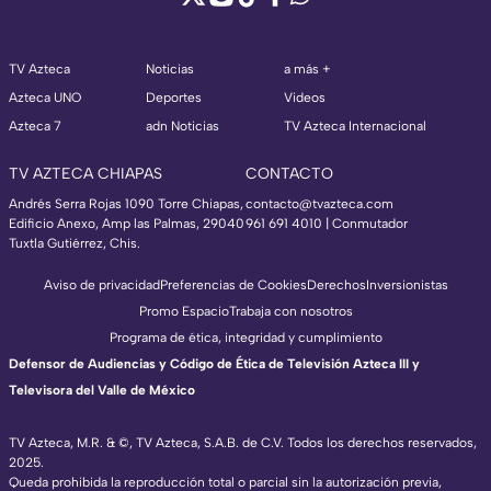
TV Azteca
Noticias
a más +
Azteca UNO
Deportes
Videos
Azteca 7
adn Noticias
TV Azteca Internacional
TV AZTECA CHIAPAS
CONTACTO
Andrés Serra Rojas 1090 Torre Chiapas,
contacto@tvazteca.com
Edificio Anexo, Amp las Palmas, 29040
961 691 4010 | Conmutador
Tuxtla Gutiérrez, Chis.
Aviso de privacidad
Preferencias de Cookies
Derechos
Inversionistas
Promo Espacio
Trabaja con nosotros
Programa de ética, integridad y cumplimiento
Defensor de Audiencias y Código de Ética de Televisión Azteca III y
Televisora del Valle de México
TV Azteca, M.R. & ©, TV Azteca, S.A.B. de C.V. Todos los derechos reservados,
2025.
Queda prohibida la reproducción total o parcial sin la autorización previa,