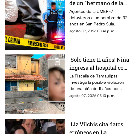
de un "hermano de la
iglesia" para jugar con
Agentes de la UMEP-7
detuvieron a un hombre de 32
otros niños y la niña
años en San Pedro Sula
terminó 4bus4d4
acusado de agredir
agosto 07, 2026 03:41 p. m.
sexualmente a una niña de 9
años. El sospechoso fue
remitido al Ministerio Público.
¡Solo tiene 11 años! Niña
ingresa al hospital con
más de 5 meses de
La Fiscalía de Tamaulipas
investiga la posible violación
embarazo: autoridades
de una niña de 11 años con
investigan familiares
cinco meses de embarazo en
agosto 07, 2026 03:10 p. m.
Matamoros, todo apunta al
entorno familiar.
¡Liz Vilchis cita datos
erróneos en La