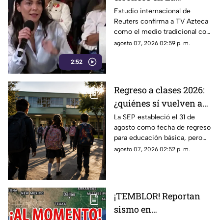
Mañanera: Estudio de
Estudio internacional de
Reuters confirma a TV Azteca
Reuters confirma
como el medio tradicional con
liderazgo de TV Azteca
mayor alcance y credibilidad
agosto 07, 2026 02:59 p. m.
en alcance y
en México, tras
credibilidad
2:52
inconsistencias en La
Mañanera.
Regreso a clases 2026:
¿quiénes sí vuelven a
las aulas el 31 de
La SEP estableció el 31 de
agosto como fecha de regreso
agosto?
para educación básica, pero
algunos estudiantes tendrán
agosto 07, 2026 02:52 p. m.
calendarios diferentes.
¡TEMBLOR! Reportan
sismo en