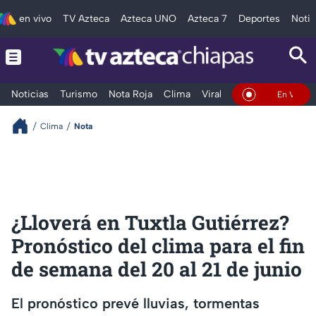
en vivo
TV Azteca
Azteca UNO
Azteca 7
Deportes
Notic
Noticias
Turismo
Nota Roja
Clima
Viral y Tendencia
Taba
En Vivo
Clima
Nota
¿Lloverá en Tuxtla Gutiérrez?
Pronóstico del clima para el fin
de semana del 20 al 21 de junio
El pronóstico prevé lluvias, tormentas