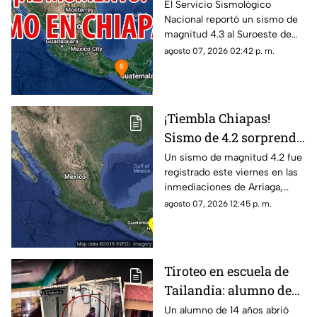
MAPASTEPEC, Chiapas,
El Servicio Sismológico
Nacional reportó un sismo de
hoy 7 de agosto del
magnitud 4.3 al Suroeste de
2026
MAPASTEPEC, Chiapas. Aquí
agosto 07, 2026 02:42 p. m.
te contamos todos los detalles.
¡Tiembla Chiapas!
Sismo de 4.2 sorprende
a Arriaga este viernes 7
Un sismo de magnitud 4.2 fue
registrado este viernes en las
de agosto
inmediaciones de Arriaga,
Chiapas, de acuerdo con el
agosto 07, 2026 12:45 p. m.
reporte sísmico.
Tiroteo en escuela de
Tailandia: alumno de
14 años mata a cinco
Un alumno de 14 años abrió