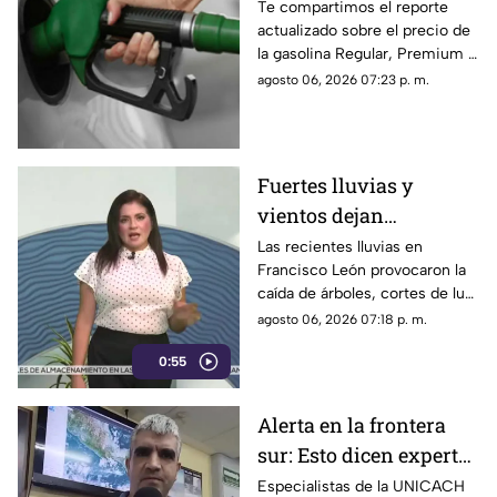
Diésel en Chiapas:
Te compartimos el reporte
actualizado sobre el precio de
costo por municipio
la gasolina Regular, Premium y
este viernes 7 de agosto
Diésel en las estaciones de
agosto 06, 2026 07:23 p. m.
servicio de Chiapas para este
cierre de semana.
Fuertes lluvias y
vientos dejan
viviendas dañadas en
Las recientes lluvias en
Francisco León provocaron la
Francisco León,
caída de árboles, cortes de luz
Chiapas
y daños en casas de la
agosto 06, 2026 07:18 p. m.
comunidad El Naranjo.
0:55
Protección Civil ya auxilia.
Alerta en la frontera
sur: Esto dicen expertos
sobre el Volcán de
Especialistas de la UNICACH