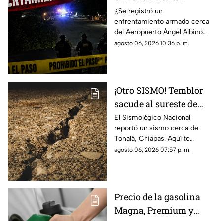
armado en el
¿Se registró un
enfrentamiento armado cerca
aeropuerto Ángel
del Aeropuerto Ángel Albino
Albino Corzo? Esto
Corzo? Autoridades
agosto 06, 2026 10:36 p. m.
dijeron las autoridades
confirmaron lo que en realidad
está ocurriendo.
¡Otro SISMO! Temblor
sacude al sureste de
México HOY: epicentro
El Sismológico Nacional
reportó un sismo cerca de
y magnitud
Tonalá, Chiapas. Aquí te
contamos todos los detalles
agosto 06, 2026 07:57 p. m.
del movimiento telúrico de
hoy 6 de agosto de 2026.
Precio de la gasolina
Magna, Premium y