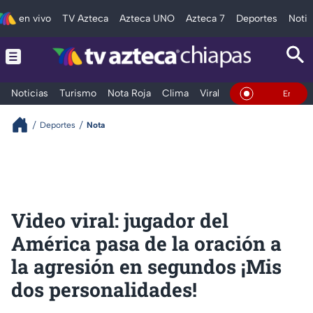
en vivo
TV Azteca
Azteca UNO
Azteca 7
Deportes
Notic
Noticias
Turismo
Nota Roja
Clima
Viral y Tendencia
Taba
En Vivo
Deportes
Nota
Video viral: jugador del
América pasa de la oración a
la agresión en segundos ¡Mis
dos personalidades!