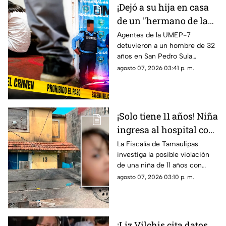
¡Dejó a su hija en casa
de un "hermano de la
iglesia" para jugar con
Agentes de la UMEP-7
detuvieron a un hombre de 32
otros niños y la niña
años en San Pedro Sula
terminó 4bus4d4
acusado de agredir
agosto 07, 2026 03:41 p. m.
sexualmente a una niña de 9
años. El sospechoso fue
remitido al Ministerio Público.
¡Solo tiene 11 años! Niña
ingresa al hospital con
más de 5 meses de
La Fiscalía de Tamaulipas
investiga la posible violación
embarazo: autoridades
de una niña de 11 años con
investigan familiares
cinco meses de embarazo en
agosto 07, 2026 03:10 p. m.
Matamoros, todo apunta al
entorno familiar.
¡Liz Vilchis cita datos