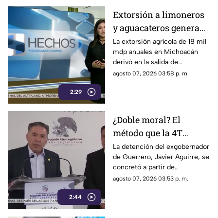
Extorsión a limoneros
y aguacateros genera
pérdidas de 18 mil mdp
La extorsión agrícola de 18 mil
mdp anuales en Michoacán
en Michoacán
derivó en la salida de
inspectores de EE. UU.,
agosto 07, 2026 03:58 p. m.
frenando la exportación de
2:29
aguacate y provocando
severas pérdidas.
¿Doble moral? El
método que la 4T
desacredita para Rocha
La detención del exgobernador
de Guerrero, Javier Aguirre, se
Moya y Enrique
concretó a partir de
Inzunza fue el que
declaraciones de testigos
agosto 07, 2026 03:53 p. m.
metió a la cárcel a
protegidos, figura legal
Javier Aguirre
2:44
cuestionada por la 4T.