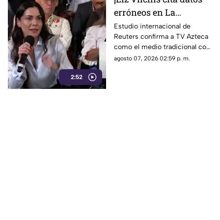
erróneos en La
Mañanera: Estudio de
Estudio internacional de
Reuters confirma a TV Azteca
Reuters confirma
como el medio tradicional con
liderazgo de TV Azteca
mayor alcance y credibilidad
agosto 07, 2026 02:59 p. m.
en alcance y
en México, tras
credibilidad
2:52
inconsistencias en La
Mañanera.