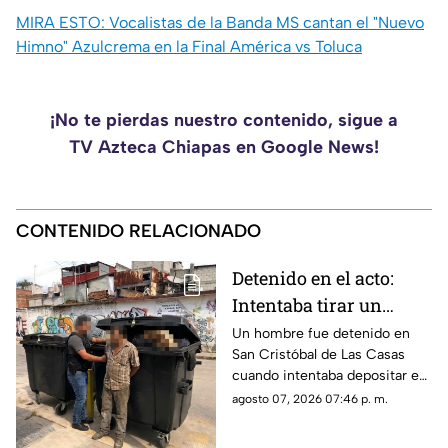
MIRA ESTO: Vocalistas de la Banda MS cantan el "Nuevo
Himno" Azulcrema en la Final América vs Toluca
¡No te pierdas nuestro contenido, sigue a
TV Azteca Chiapas en Google News!
CONTENIDO RELACIONADO
Detenido en el acto:
Intentaba tirar un
becerro muerto en un
Un hombre fue detenido en
San Cristóbal de Las Casas
contenedor de basura
cuando intentaba depositar en
en SCLC
un contenedor un costal que
agosto 07, 2026 07:46 p. m.
contenía un becerro muerto.