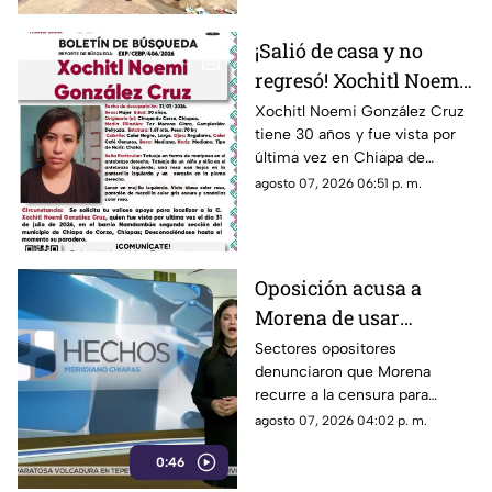
¡Salió de casa y no
regresó! Xochitl Noemi
desapareció en Chiapa
Xochitl Noemi González Cruz
tiene 30 años y fue vista por
de Corzo
última vez en Chiapa de
Corzo, Chiapas.
agosto 07, 2026 06:51 p. m.
Oposición acusa a
Morena de usar
censura para ocultar
Sectores opositores
denunciaron que Morena
seńalamientos de
recurre a la censura para
narcopolítica
imponer su versión oficial y
agosto 07, 2026 04:02 p. m.
desestimar señalamientos que
0:46
vinculan a la 4T con la
narcopolítica.