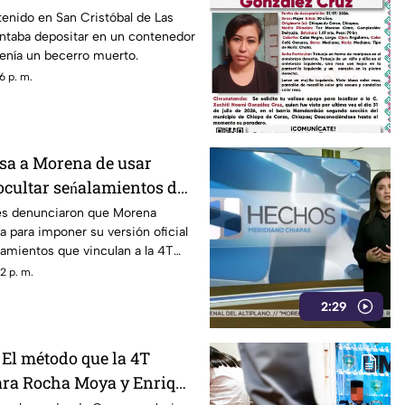
LC
enido en San Cristóbal de Las
ntaba depositar en un contenedor
enía un becerro muerto.
6 p. m.
sa a Morena de usar
ocultar seńalamientos de
es denunciaron que Morena
a para imponer su versión oficial
amientos que vinculan a la 4T
a.
2 p. m.
2:29
 El método que la 4T
ara Rocha Moya y Enrique