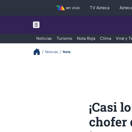
en vivo
TV Azteca
Aztec
Noticias
Turismo
Nota Roja
Clima
Viral y 
Noticias
Nota
¡Casi l
chofer 