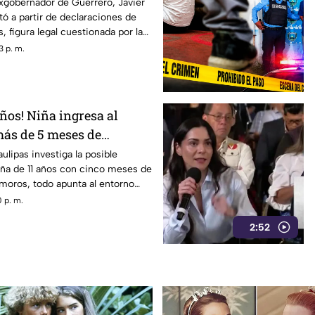
 que metió a la cárcel a
xgobernador de Guerrero, Javier
tó a partir de declaraciones de
e
, figura legal cuestionada por la
3 p. m.
años! Niña ingresa al
más de 5 meses de
oridades investigan
ulipas investiga la posible
iña de 11 años con cinco meses de
oros, todo apunta al entorno
 p. m.
2:52