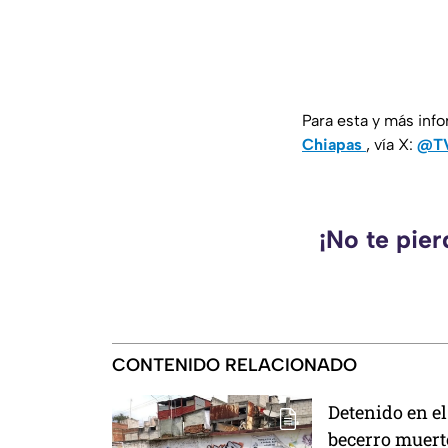
Para esta y más inf
Chiapas
, vía X:
@TV
¡No te pie
CONTENIDO RELACIONADO
Detenido en el
becerro muert