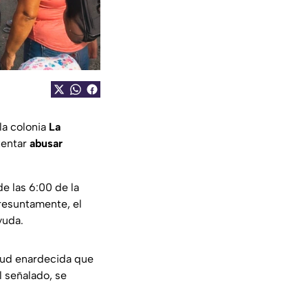
la colonia
La
tentar
abusar
e las 6:00 de la
Presuntamente, el
yuda.
itud enardecida que
l señalado, se