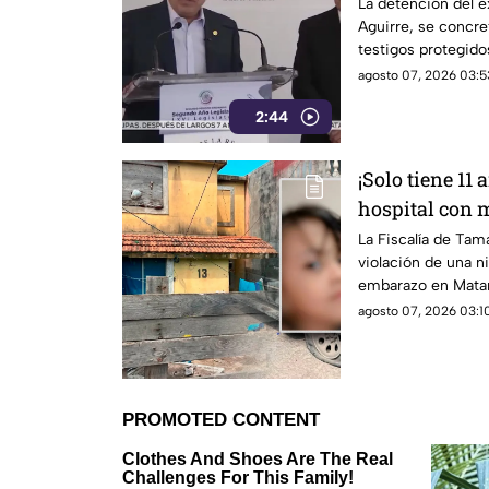
Inzunza fue el
La detención del e
Aguirre, se concre
Javier Aguirr
testigos protegidos
4T.
agosto 07, 2026 03:5
2:44
¡Solo tiene 11 
hospital con 
embarazo: aut
La Fiscalía de Tama
violación de una n
familiares
embarazo en Matam
familiar.
agosto 07, 2026 03:10