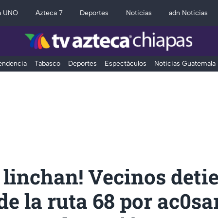
a UNO
Azteca 7
Deportes
Noticias
adn Noticias
Tendencia
Tabasco
Deportes
Espectáculos
Noticias Guatemala
o linchan! Vecinos deti
de la ruta 68 por ac0sa