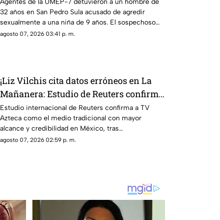
y la niña terminó 4bus4d4
Agentes de la UMEP-7 detuvieron a un hombre de
32 años en San Pedro Sula acusado de agredir
sexualmente a una niña de 9 años. El sospechoso
fue remitido al Ministerio Público.
agosto 07, 2026 03:41 p. m.
¡Liz Vilchis cita datos erróneos en La
Mañanera: Estudio de Reuters confirma
liderazgo de TV Azteca en alcance y
Estudio internacional de Reuters confirma a TV
Azteca como el medio tradicional con mayor
credibilidad
alcance y credibilidad en México, tras
inconsistencias en La Mañanera.
agosto 07, 2026 02:59 p. m.