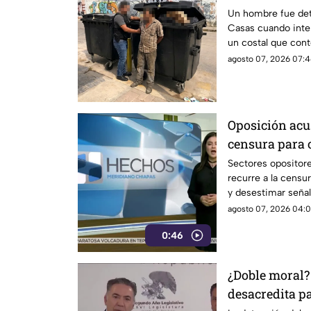
basura en SC
Un hombre fue det
Casas cuando inte
un costal que cont
agosto 07, 2026 07:4
Oposición acu
censura para 
narcopolítica
Sectores opositor
recurre a la censur
y desestimar señal
con la narcopolític
agosto 07, 2026 04:0
0:46
¿Doble moral?
desacredita p