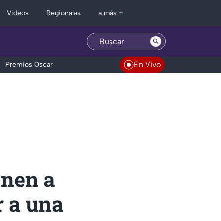
Regionales
Videos
a más +
En Vivo
Premios Oscar
enen a
r a una