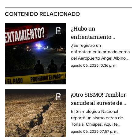
CONTENIDO RELACIONADO
¿Hubo un
enfrentamiento
armado en el
¿Se registró un
enfrentamiento armado cerca
aeropuerto Ángel
del Aeropuerto Ángel Albino
Albino Corzo? Esto
Corzo? Autoridades
agosto 06, 2026 10:36 p. m.
dijeron las autoridades
confirmaron lo que en realidad
está ocurriendo.
¡Otro SISMO! Temblor
sacude al sureste de
México HOY: epicentro
El Sismológico Nacional
reportó un sismo cerca de
y magnitud
Tonalá, Chiapas. Aquí te
contamos todos los detalles
agosto 06, 2026 07:57 p. m.