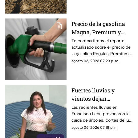
del movimiento telúrico de
hoy 6 de agosto de 2026.
Precio de la gasolina
Magna, Premium y
Diésel en Chiapas:
Te compartimos el reporte
actualizado sobre el precio de
costo por municipio
la gasolina Regular, Premium y
este viernes 7 de agosto
Diésel en las estaciones de
agosto 06, 2026 07:23 p. m.
servicio de Chiapas para este
cierre de semana.
Fuertes lluvias y
vientos dejan
viviendas dañadas en
Las recientes lluvias en
Francisco León provocaron la
Francisco León,
caída de árboles, cortes de luz
Chiapas
y daños en casas de la
agosto 06, 2026 07:18 p. m.
comunidad El Naranjo.