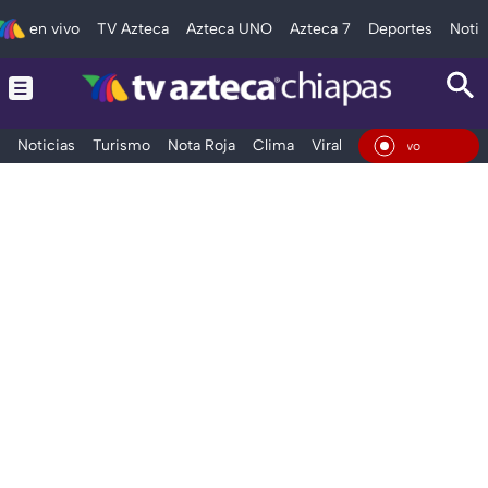
en vivo
TV Azteca
Azteca UNO
Azteca 7
Deportes
Notic
Noticias
Turismo
Nota Roja
Clima
Viral y Tendencia
Taba
En Vi