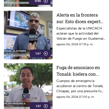
0:55
Protección Civil ya auxilia.
Alerta en la frontera
sur: Esto dicen expertos
sobre el Volcán de
Especialistas de la UNICACH
aclaran que la actividad del
Fuego y la ceniza en
Volcán de Fuego en Guatemala
Chiapas
no representa peligro para
agosto 06, 2026 07:15 p. m.
Chiapas ni reactiva a los
1:47
volcanes Tacaná o El Chichón.
Fuga de amoniaco en
Tonalá: hielera con
material peligroso
Cuerpos de emergencia
acudieron al centro de Tonalá,
genera movilización de
Chiapas, por una presunta fuga
emergencia
de amoniaco en una hielería.
agosto 06, 2026 07:00 p. m.
Vialidades fueron cerradas de
1:37
forma preventiva.