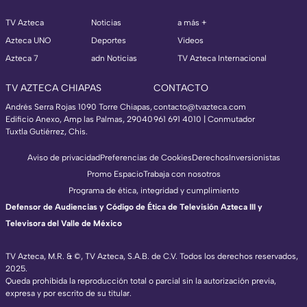
TV Azteca
Noticias
a más +
Azteca UNO
Deportes
Videos
Azteca 7
adn Noticias
TV Azteca Internacional
TV AZTECA CHIAPAS
CONTACTO
Andrés Serra Rojas 1090 Torre Chiapas,
contacto@tvazteca.com
Edificio Anexo, Amp las Palmas, 29040
961 691 4010 | Conmutador
Tuxtla Gutiérrez, Chis.
Aviso de privacidad
Preferencias de Cookies
Derechos
Inversionistas
Promo Espacio
Trabaja con nosotros
Programa de ética, integridad y cumplimiento
Defensor de Audiencias y Código de Ética de Televisión Azteca III y
Televisora del Valle de México
TV Azteca, M.R. & ©, TV Azteca, S.A.B. de C.V. Todos los derechos reservados,
2025.
Queda prohibida la reproducción total o parcial sin la autorización previa,
expresa y por escrito de su titular.