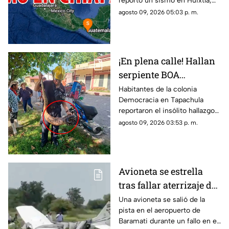
reportó un sismo en Huixtla,
Chiapas. Aquí te contamos
agosto 09, 2026 05:03 p. m.
todos los detalles del
movimiento telúrico.
¡En plena calle! Hallan
serpiente BOA
constrictor en
Habitantes de la colonia
Democracia en Tapachula
Tapachula, Chiapas
reportaron el insólito hallazgo
de una boa de gran tamaño en
agosto 09, 2026 03:53 p. m.
plena zona urbana. Conoce lo
sucedido._
Avioneta se estrella
tras fallar aterrizaje de
emergencia en India
Una avioneta se salió de la
pista en el aeropuerto de
(VIDEOS)
Baramati durante un fallo en el