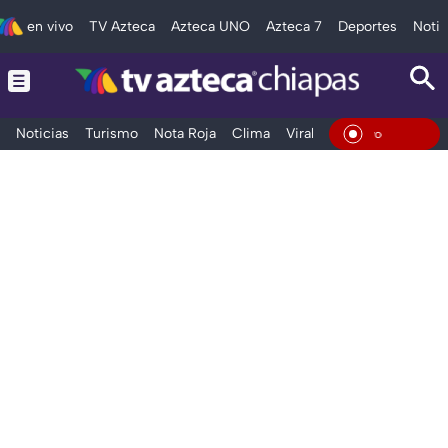
en vivo
TV Azteca
Azteca UNO
Azteca 7
Deportes
Notic
Noticias
Turismo
Nota Roja
Clima
Viral y Tendencia
Taba
En Viv