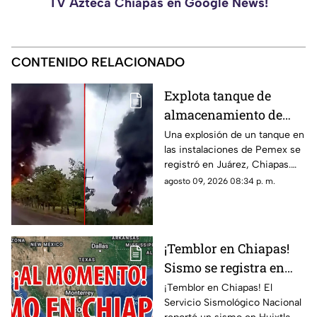
TV Azteca Chiapas en Google News!
CONTENIDO RELACIONADO
Explota tanque de
almacenamiento de
hidrocarburo de Pemex
Una explosión de un tanque en
las instalaciones de Pemex se
en Chiapas
registró en Juárez, Chiapas.
Entérate de los detalles y el
agosto 09, 2026 08:34 p. m.
saldo preliminar del siniestro
aquí.
¡Temblor en Chiapas!
Sismo se registra en
Huixtla HOY: epicentro
¡Temblor en Chiapas! El
Servicio Sismológico Nacional
y magnitud