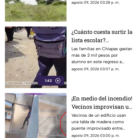
aterrizaje, por lo que terminó
agosto 09, 2026 03:28 p. m.
estrellándose. Conoce los
detalles.
¿Cuánto cuesta surtir la
lista escolar?
Chiapanecos gastan
Las familias en Chiapas gastan
más de 3 mil pesos por
más de 3 mil pesos por
alumno en este regreso a
alumno
clases. Descubre cómo
agosto 09, 2026 03:07 p. m.
reciclan y sacrifican
1:43
vacaciones para amortiguar el
fuerte golpe.
¡En medio del incendio!
Vecinos improvisan un
puente de madera para
Vecinos de un edificio usan
una tabla de madera como
rescatar a atrapados
puente improvisado entre
|VIDEO|
balcones para rescatar a
agosto 09, 2026 03:00 p. m.