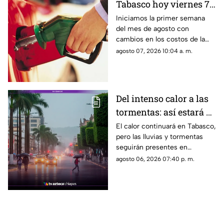
Tabasco hoy viernes 7
agosto: costos de
Iniciamos la primer semana
del mes de agosto con
Magna, Premium y
cambios en los costos de la
Diésel
gasolina en Tabasco, antes de
agosto 07, 2026 10:04 a. m.
cargar combustible este
viernes de quincena, revisa la
lista.
Del intenso calor a las
tormentas: así estará el
clima en Tabasco este
El calor continuará en Tabasco,
pero las lluvias y tormentas
viernes 7 de agosto
seguirán presentes en
distintas regiones. Consulta el
agosto 06, 2026 07:40 p. m.
pronóstico del tiempo oficial.