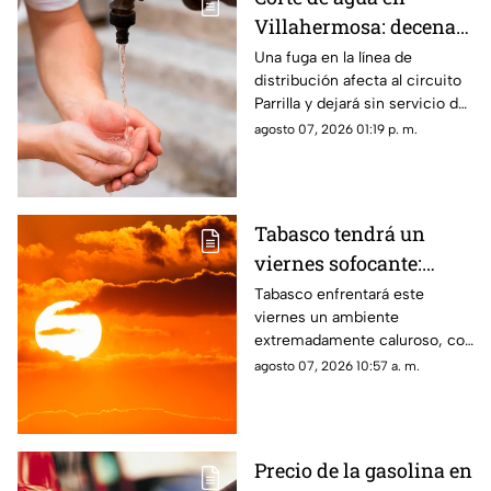
Villahermosa: decenas
de colonias se quedan
Una fuga en la línea de
distribución afecta al circuito
sin agua hoy viernes
Parrilla y dejará sin servicio de
agua a diversas colonias y
agosto 07, 2026 01:19 p. m.
comunidades de Villahermosa.
Tabasco tendrá un
viernes sofocante:
temperatura superará
Tabasco enfrentará este
viernes un ambiente
los 35 °C y sensación
extremadamente caluroso, con
llegará a 40 °C
temperaturas superiores a 35
agosto 07, 2026 10:57 a. m.
°C y una sensación térmica
que podría alcanzar 45 °C.
Precio de la gasolina en