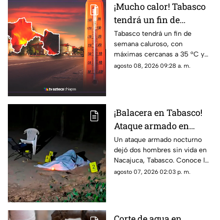
¡Mucho calor! Tabasco
tendrá un fin de
semana con
Tabasco tendrá un fin de
semana caluroso, con
temperaturas extremas
máximas cercanas a 35 °C y
sensaciones térmicas que
agosto 08, 2026 09:28 a. m.
podrían alcanzar 40 o 41 °C,
pese a las lluvias.
¡Balacera en Tabasco!
Ataque armado en
Nacajuca deja dos
Un ataque armado nocturno
dejó dos hombres sin vida en
muertos; esto se sabe
Nacajuca, Tabasco. Conoce los
detalles que se conocen del
agosto 07, 2026 02:03 p. m.
caso a continuación.
Corte de agua en