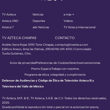
TV Azteca
Noticias
a más +
Azteca UNO
Deportes
Videos
Azteca 7
adn Noticias
TV Azteca Internacional
TV AZTECA CHIAPAS
CONTACTO
Andrés Serra Rojas 1090 Torre Chiapas,
contacto@tvazteca.com
Edificio Anexo, Amp las Palmas, 29040
961 691 4010 | Conmutador
Tuxtla Gutiérrez, Chis.
Aviso de privacidad
Preferencias de Cookies
Derechos
Inversionistas
Promo Espacio
Trabaja con nosotros
Programa de ética, integridad y cumplimiento
Defensor de Audiencias y Código de Ética de Televisión Azteca III y
Televisora del Valle de México
TV Azteca, M.R. & ©, TV Azteca, S.A.B. de C.V. Todos los derechos reservados,
2025.
Queda prohibida la reproducción total o parcial sin la autorización previa,