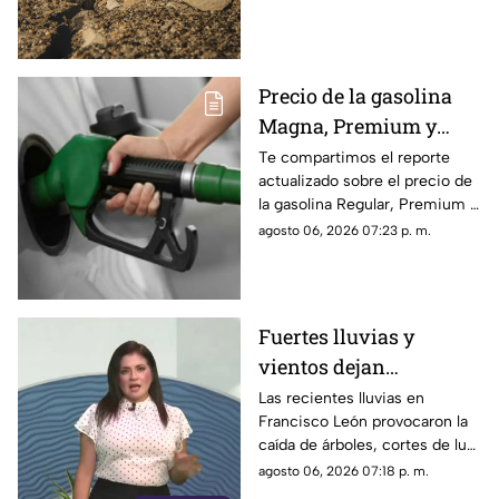
del movimiento telúrico de
hoy 6 de agosto de 2026.
Precio de la gasolina
Magna, Premium y
Diésel en Chiapas:
Te compartimos el reporte
actualizado sobre el precio de
costo por municipio
la gasolina Regular, Premium y
este viernes 7 de agosto
Diésel en las estaciones de
agosto 06, 2026 07:23 p. m.
servicio de Chiapas para este
cierre de semana.
Fuertes lluvias y
vientos dejan
viviendas dañadas en
Las recientes lluvias en
Francisco León provocaron la
Francisco León,
caída de árboles, cortes de luz
Chiapas
y daños en casas de la
agosto 06, 2026 07:18 p. m.
comunidad El Naranjo.