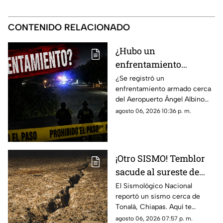
CONTENIDO RELACIONADO
¿Hubo un
enfrentamiento
armado en el
¿Se registró un
enfrentamiento armado cerca
aeropuerto Ángel
del Aeropuerto Ángel Albino
Albino Corzo? Esto
Corzo? Autoridades
agosto 06, 2026 10:36 p. m.
dijeron las autoridades
confirmaron lo que en realidad
está ocurriendo.
¡Otro SISMO! Temblor
sacude al sureste de
México HOY: epicentro
El Sismológico Nacional
reportó un sismo cerca de
y magnitud
Tonalá, Chiapas. Aquí te
contamos todos los detalles
agosto 06, 2026 07:57 p. m.