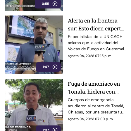
0:55
Protección Civil ya auxilia.
Alerta en la frontera
sur: Esto dicen expertos
sobre el Volcán de
Especialistas de la UNICACH
aclaran que la actividad del
Fuego y la ceniza en
Volcán de Fuego en Guatemala
Chiapas
no representa peligro para
agosto 06, 2026 07:15 p. m.
Chiapas ni reactiva a los
1:47
volcanes Tacaná o El Chichón.
Fuga de amoniaco en
Tonalá: hielera con
material peligroso
Cuerpos de emergencia
acudieron al centro de Tonalá,
genera movilización de
Chiapas, por una presunta fuga
emergencia
de amoniaco en una hielería.
agosto 06, 2026 07:00 p. m.
Vialidades fueron cerradas de
1:37
forma preventiva.