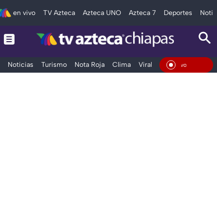
en vivo
TV Azteca
Azteca UNO
Azteca 7
Deportes
Notic
Noticias
Turismo
Nota Roja
Clima
Viral y Tendencia
Taba
En Vi